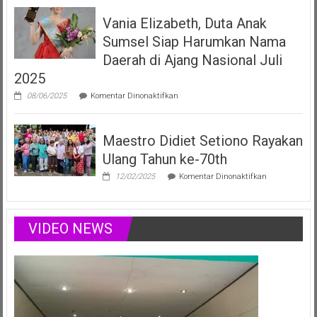
Filberta,
Vania Elizabeth, Duta Anak
Duta
Anak
Sumsel Siap Harumkan Nama
Sumsel
yang
Daerah di Ajang Nasional Juli
Menginspirasi
2025
Lewat
Musik,
pada
08/06/2025
Komentar Dinonaktifkan
Modelling
Vania
&
Elizabeth,
Podcast
Duta
Positif
Maestro Didiet Setiono Rayakan
Anak
Sumsel
Ulang Tahun ke-70th
Siap
Harumkan
pada
12/02/2025
Komentar Dinonaktifkan
Nama
Maestro
Daerah
Didiet
di
Setiono
Ajang
Rayakan
VIDEO NEWS
Nasional
Ulang
Juli
Tahun
2025
ke-
70th