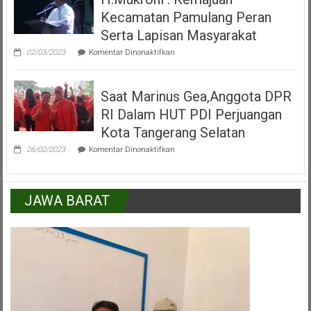
Kecamatan
Kecamatan Pamulang Peran
Pamulang
Tangerang
Serta Lapisan Masyarakat
Selatan
pada
02/03/2023
Komentar Dinonaktifkan
H.Mukroni
:
Kemajuan
Saat Marinus Gea,Anggota DPR
Kecamatan
Pamulang
RI Dalam HUT PDI Perjuangan
Peran
Serta
Kota Tangerang Selatan
Lapisan
pada
Masyarakat
26/02/2023
Komentar Dinonaktifkan
Saat
Marinus
Gea,Anggota
DPR
JAWA BARAT
RI
Dalam
HUT
PDI
Perjuangan
Kota
Tangerang
Selatan