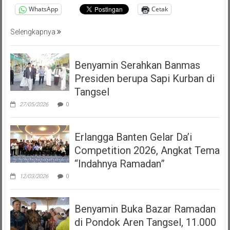
WhatsApp
Cetak
Selengkapnya
Benyamin Serahkan Banmas
Presiden berupa Sapi Kurban di
Tangsel
27/05/2026
0
Erlangga Banten Gelar Da’i
Competition 2026, Angkat Tema
“Indahnya Ramadan”
12/03/2026
0
Benyamin Buka Bazar Ramadan
di Pondok Aren Tangsel, 11.000