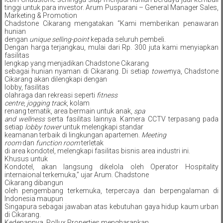
tinggi untuk para investor. Arum Pusparani – General Manager Sales,
Marketing & Promotion
Chadstone Cikarang mengatakan “Kami memberikan penawaran
hunian
dengan
unique selling-point
kepada seluruh pembeli.
Dengan harga terjangkau, mulai dari Rp. 300 juta kami menyiapkan
fasilitas
lengkap yang menjadikan Chadstone Cikarang
sebagai hunian nyaman di Cikarang. Di setiap
tower
nya, Chadstone
Cikarang akan dilengkapi dengan
lobby, fasilitas
olahraga dan rekreasi seperti
fitness
centre
,
jogging track
, kolam
renang tematik, area bermain untuk anak,
spa
and wellness
serta fasilitas lainnya. Kamera CCTV terpasang pada
setiap
lobby tower
untuk melengkapi standar
keamanan terbaik di lingkungan apartemen.
Meeting
room
dan
function room
terletak
di area kondotel, melengkapi fasilitas bisnis area industri ini.
Khusus untuk
Kondotel, akan langsung dikelola oleh Operator Hospitality
internaional terkemuka,” ujar Arum. Chadstone
Cikarang dibangun
oleh pengembang terkemuka, terpercaya dan berpengalaman di
Indonesia maupun
Singapura sebagai jawaban atas kebutuhan gaya hidup kaum urban
di Cikarang.
Kedepannya, Pollux Properties mengharapkan