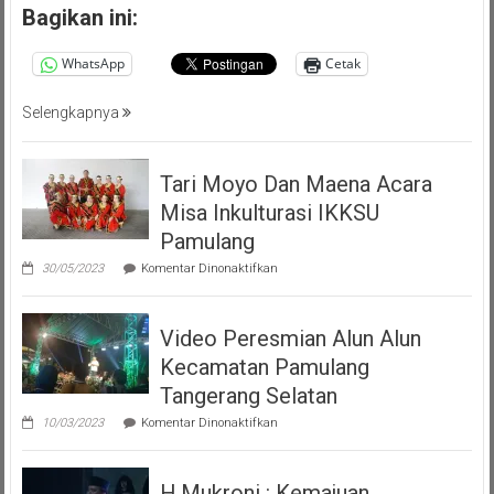
Persatuan
Bagikan ini:
Masyarakat
Pemalang
WhatsApp
Cetak
Tangsel
Selengkapnya
Tari Moyo Dan Maena Acara
Misa Inkulturasi IKKSU
Pamulang
pada
30/05/2023
Komentar Dinonaktifkan
Tari
Moyo
Dan
Video Peresmian Alun Alun
Maena
Acara
Kecamatan Pamulang
Misa
Inkulturasi
Tangerang Selatan
IKKSU
pada
Pamulang
10/03/2023
Komentar Dinonaktifkan
Video
Peresmian
Alun
H.Mukroni : Kemajuan
Alun