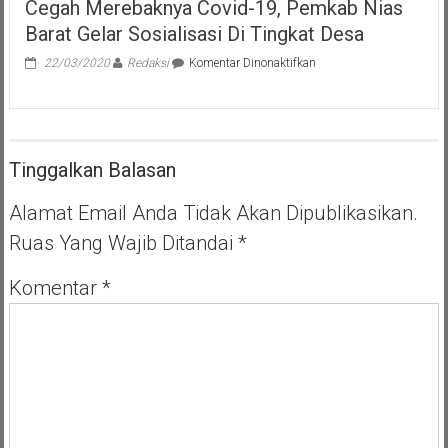
Cegah Merebaknya Covid-19, Pemkab Nias
Barat Gelar Sosialisasi Di Tingkat Desa
pada
22/03/2020
Redaksi
Komentar Dinonaktifkan
Cegah
Merebaknya
Covid-
19,
Pemkab
Tinggalkan Balasan
Nias
Barat
Gelar
Alamat Email Anda Tidak Akan Dipublikasikan.
Sosialisasi
Ruas Yang Wajib Ditandai
*
Di
Tingkat
Desa
Komentar
*