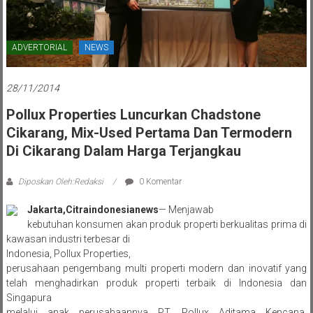
ADVERTORIAL
NEWS
28/11/2014
Pollux Properties Luncurkan Chadstone
Cikarang, Mix-Used Pertama Dan Termodern
Di Cikarang Dalam Harga Terjangkau
Diposkan Oleh:Redaksi
0 Komentar
Jakarta,Citraindonesianews
— Menjawab
kebutuhan konsumen akan produk properti berkualitas prima di
kawasan industri terbesar di
Indonesia, Pollux Properties,
perusahaan pengembang multi properti modern dan inovatif yang
telah menghadirkan produk properti terbaik di Indonesia dan
Singapura
melalui anak perusahaannya PT. Pollux Aditama Kencana,