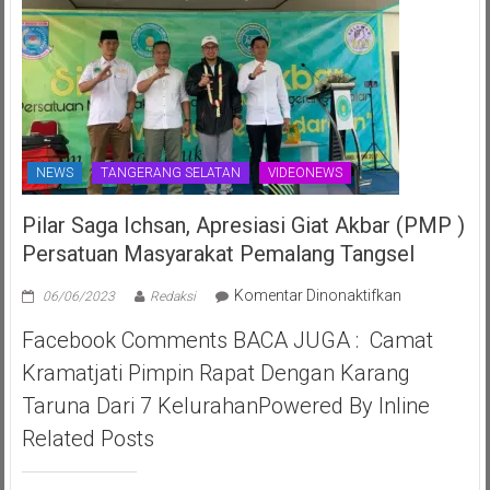
NEWS
TANGERANG SELATAN
VIDEONEWS
Pilar Saga Ichsan, Apresiasi Giat Akbar (PMP )
Persatuan Masyarakat Pemalang Tangsel
pada
Komentar Dinonaktifkan
06/06/2023
Redaksi
Pilar
Facebook Comments BACA JUGA : Camat
Saga
Ichsan,
Kramatjati Pimpin Rapat Dengan Karang
Apresiasi
Taruna Dari 7 KelurahanPowered By Inline
Giat
Akbar
Related Posts
(PMP
)