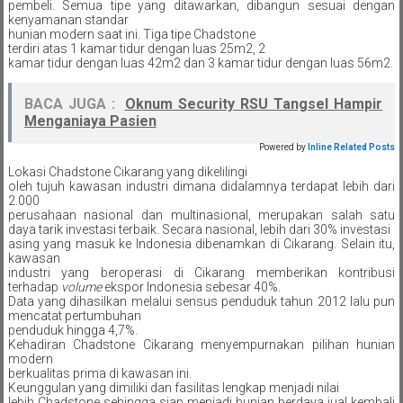
pembeli. Semua tipe yang ditawarkan, dibangun sesuai dengan
kenyamanan standar
hunian modern saat ini. Tiga tipe Chadstone
terdiri atas 1 kamar tidur dengan luas 25m2, 2
kamar tidur dengan luas 42m2 dan 3 kamar tidur dengan luas 56m2.
BACA JUGA :
Oknum Security RSU Tangsel Hampir
Menganiaya Pasien
Powered by
Inline Related Posts
Lokasi Chadstone Cikarang yang dikelilingi
oleh tujuh kawasan industri dimana didalamnya terdapat lebih dari
2.000
perusahaan nasional dan multinasional, merupakan salah satu
daya tarik investasi terbaik. Secara nasional, lebih dari 30% investasi
asing yang masuk ke Indonesia dibenamkan di Cikarang. Selain itu,
kawasan
industri yang beroperasi di Cikarang memberikan kontribusi
terhadap
volume
ekspor Indonesia sebesar 40%.
Data yang dihasilkan melalui sensus penduduk tahun 2012 lalu pun
mencatat pertumbuhan
penduduk hingga 4,7%.
Kehadiran Chadstone Cikarang menyempurnakan pilihan hunian
modern
berkualitas prima di kawasan ini.
Keunggulan yang dimiliki dan fasilitas lengkap menjadi nilai
lebih Chadstone sehingga siap menjadi hunian berdaya jual kembali