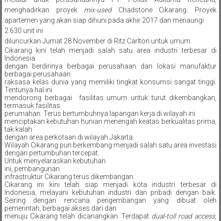
menghadirkan proyek
mix
-used
Chadstone Cikarang. Proyek
apartemen yang akan siap dihuni pada akhir 2017 dan menaungi
2.630 unit ini
diluncurkan Jumat 28 November di Ritz Carlton untuk umum.
Cikarang kini telah menjadi salah satu area industri terbesar di
Indonesia
dengan berdirinya berbagai perusahaan dan lokasi manufaktur
berbagai perusahaan
raksasa kelas dunia yang memiliki tingkat konsumsi sangat tinggi.
Tentunya hal ini
mendorong berbagai fasilitas umum untuk turut dikembangkan,
termasuk fasilitas
perumahan. Terus bertumbuhnya lapangan kerja di wilayah ini
menciptakan kebutuhan hunian menengah keatas berkualitas prima,
tak kalah
dengan area perkotaan di wilayah Jakarta.
Wilayah Cikarang pun berkembang menjadi salah satu area investasi
dengan pertumbuhan tercepat.
Untuk menyelaraskan kebutuhan
ini, pembangunan
infrastruktur Cikarang terus dikembangan.
Cikarang ini kini telah siap menjadi kota industri terbesar di
Indonesia, melayani kebutuhan industri dan pribadi dengan baik.
Seiring dengan rencana pengembangan yang dibuat oleh
pemerintah, berbagai akses dari dan
menuju Cikarang telah dicanangkan. Terdapat
dual-toll road access
,