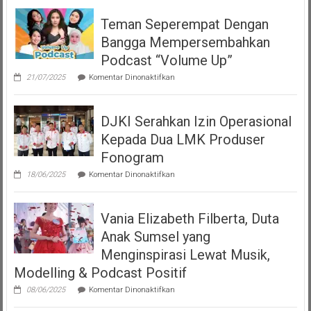
Teman Seperempat Dengan
Bangga Mempersembahkan
Podcast “Volume Up”
pada
21/07/2025
Komentar Dinonaktifkan
Teman
Seperempat
Dengan
DJKI Serahkan Izin Operasional
Bangga
Mempersembahkan
Kepada Dua LMK Produser
Podcast
“Volume
Fonogram
Up”
pada
18/06/2025
Komentar Dinonaktifkan
DJKI
Serahkan
Izin
Vania Elizabeth Filberta, Duta
Operasional
Kepada
Anak Sumsel yang
Dua
LMK
Menginspirasi Lewat Musik,
Produser
Modelling & Podcast Positif
Fonogram
pada
08/06/2025
Komentar Dinonaktifkan
Vania
Elizabeth