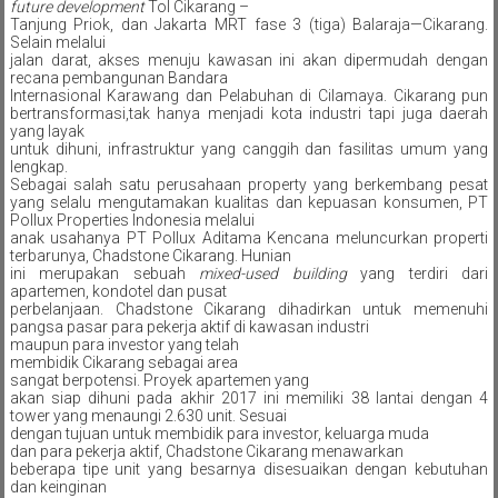
future development
Tol Cikarang –
Tanjung Priok, dan Jakarta MRT fase 3 (tiga) Balaraja—Cikarang.
Selain melalui
jalan darat, akses menuju kawasan ini akan dipermudah dengan
recana pembangunan Bandara
Internasional Karawang dan Pelabuhan di Cilamaya. Cikarang pun
bertransformasi,tak hanya menjadi kota industri tapi juga daerah
yang layak
untuk dihuni, infrastruktur yang canggih dan fasilitas umum yang
lengkap.
Sebagai salah satu perusahaan property yang berkembang pesat
yang selalu mengutamakan kualitas dan kepuasan konsumen, PT
Pollux Properties Indonesia melalui
anak usahanya PT Pollux Aditama Kencana meluncurkan properti
terbarunya, Chadstone Cikarang. Hunian
ini merupakan sebuah
mixed-used building
yang terdiri dari
apartemen, kondotel dan pusat
perbelanjaan. Chadstone Cikarang dihadirkan untuk memenuhi
pangsa pasar para pekerja aktif di kawasan industri
maupun para investor yang telah
membidik Cikarang sebagai area
sangat berpotensi. Proyek apartemen yang
akan siap dihuni pada akhir 2017 ini memiliki 38 lantai dengan 4
tower yang menaungi 2.630 unit. Sesuai
dengan tujuan untuk membidik para investor, keluarga muda
dan para pekerja aktif, Chadstone Cikarang menawarkan
beberapa tipe unit yang besarnya disesuaikan dengan kebutuhan
dan keinginan