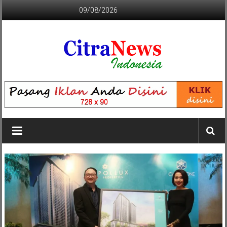
Lompat
09/08/2026
ke
konten
CITRANEWS
INDONESIA
BERANI
DAN
KRISTIS