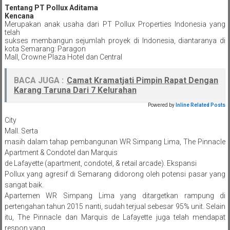
Tentang PT Pollux Aditama
Kencana
Merupakan anak usaha dari PT Pollux Properties Indonesia yang
telah
sukses membangun sejumlah proyek di Indonesia, diantaranya di
kota Semarang: Paragon
Mall, Crowne Plaza Hotel dan Central
BACA JUGA :
Camat Kramatjati Pimpin Rapat Dengan
Karang Taruna Dari 7 Kelurahan
Powered by
Inline Related Posts
City
Mall. Serta
masih dalam tahap pembangunan WR Simpang Lima, The Pinnacle
Apartment & Condotel dan Marquis
de Lafayette (apartment, condotel, & retail arcade). Ekspansi
Pollux yang agresif di Semarang didorong oleh potensi pasar yang
sangat baik.
Apartemen WR Simpang Lima yang ditargetkan rampung di
pertengahan tahun 2015 nanti, sudah terjual sebesar 95% unit. Selain
itu, The Pinnacle dan Marquis de Lafayette juga telah mendapat
respon yang