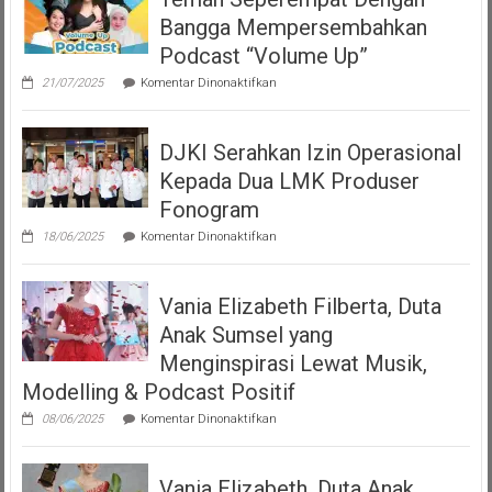
Bangga Mempersembahkan
Podcast “Volume Up”
pada
21/07/2025
Komentar Dinonaktifkan
Teman
Seperempat
Dengan
DJKI Serahkan Izin Operasional
Bangga
Mempersembahkan
Kepada Dua LMK Produser
Podcast
“Volume
Fonogram
Up”
pada
18/06/2025
Komentar Dinonaktifkan
DJKI
Serahkan
Izin
Vania Elizabeth Filberta, Duta
Operasional
Kepada
Anak Sumsel yang
Dua
LMK
Menginspirasi Lewat Musik,
Produser
Modelling & Podcast Positif
Fonogram
pada
08/06/2025
Komentar Dinonaktifkan
Vania
Elizabeth
Filberta,
Vania Elizabeth, Duta Anak
Duta