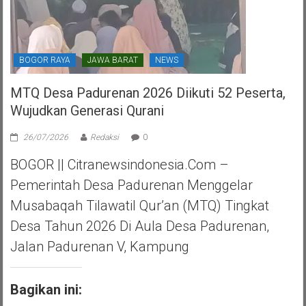
BOGOR RAYA
JAWA BARAT
NEWS
MTQ Desa Padurenan 2026 Diikuti 52 Peserta,
Wujudkan Generasi Qurani
26/07/2026
Redaksi
0
BOGOR || Citranewsindonesia.com –
Pemerintah Desa Padurenan Menggelar
Musabaqah Tilawatil Qur’an (MTQ) Tingkat
Desa Tahun 2026 Di Aula Desa Padurenan,
Jalan Padurenan V, Kampung
Bagikan ini: