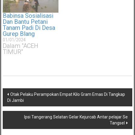
Babinsa Sosialisasi
Dan Bantu Petani
Tanam Padi Di Desa
Gurep Blang
01/01/2024
Dalam "ACEH
TIMUR"
Navigasi
Otak Pelaku Perampokan Empat Kilo Gram Emas Di Tangkap
pos
Di Jambi
Ipsi Tangerang Selatan Gelar Kejurcab Antar pelajar Se
Tangsel