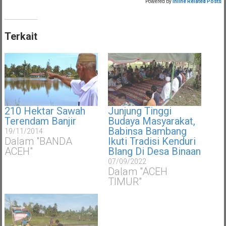
Powered by
Inline Related Posts
Terkait
210 Hektar Sawah
Junjung Tinggi
Terendam Banjir
Budaya Masyarakat,
Babinsa Bambang
19/11/2014
Dalam "BANDA
Ikuti Tradisi Kenduri
ACEH"
Blang Di Desa Binaan
07/09/2022
Dalam "ACEH
TIMUR"