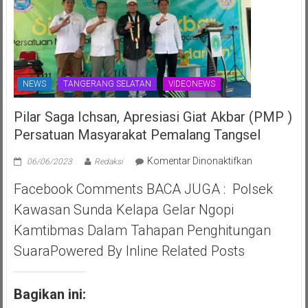
NEWS
TANGERANG SELATAN
VIDEONEWS
Pilar Saga Ichsan, Apresiasi Giat Akbar (PMP )
Persatuan Masyarakat Pemalang Tangsel
pada
Komentar Dinonaktifkan
06/06/2023
Redaksi
Pilar
Facebook Comments BACA JUGA : Polsek
Saga
Ichsan,
Kawasan Sunda Kelapa Gelar Ngopi
Apresiasi
Kamtibmas Dalam Tahapan Penghitungan
Giat
Akbar
SuaraPowered By Inline Related Posts
(PMP
)
Persatuan
Bagikan ini:
Masyarakat