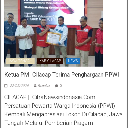
JAWA TENGAH
KAB CILACAP
NEWS
Ketua PMI Cilacap Terima Penghargaan PPWI
22/05/2026
Redaksi
0
CILACAP || CitraNewsindonesia.com –
Persatuan Pewarta Warga Indonesia (PPWI)
Kembali Mengapresiasi Tokoh Di Cilacap, Jawa
Tengah Melalui Pemberian Piagam