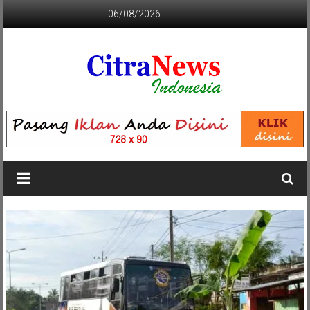
Lompat
06/08/2026
ke
konten
CITRANEWS
INDONESIA
BERANI
DAN
KRISTIS