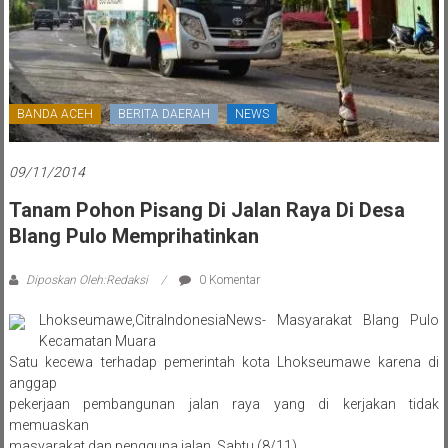
BANDA ACEH
BERITA DAERAH
NEWS
09/11/2014
Tanam Pohon Pisang Di Jalan Raya Di Desa
Blang Pulo Memprihatinkan
Diposkan Oleh:Redaksi
0 Komentar
Lhokseumawe,CitraIndonesiaNews- Masyarakat Blang Pulo
Kecamatan Muara
Satu kecewa terhadap pemerintah kota Lhokseumawe karena di
anggap
pekerjaan pembangunan jalan raya yang di kerjakan tidak
memuaskan
masyarakat dan pengguna jalan. Sabtu (8/11).