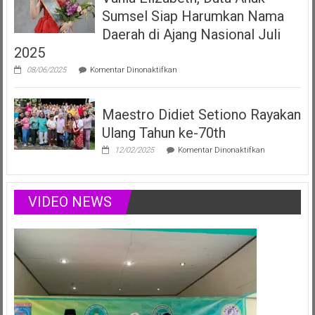
Anak
Sumsel Siap Harumkan Nama
Sumsel
yang
Daerah di Ajang Nasional Juli
Menginspirasi
2025
Lewat
Musik,
pada
08/06/2025
Komentar Dinonaktifkan
Modelling
Vania
&
Elizabeth,
Podcast
Duta
Positif
Maestro Didiet Setiono Rayakan
Anak
Sumsel
Ulang Tahun ke-70th
Siap
Harumkan
pada
12/02/2025
Komentar Dinonaktifkan
Nama
Maestro
Daerah
Didiet
di
Setiono
Ajang
Rayakan
VIDEO NEWS
Nasional
Ulang
Juli
Tahun
2025
ke-
70th