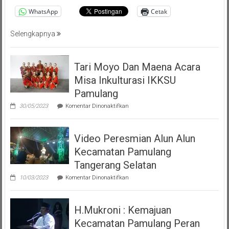
Pemalang
WhatsApp
Cetak
Tangsel
Selengkapnya
Tari Moyo Dan Maena Acara
Misa Inkulturasi IKKSU
Pamulang
pada
30/05/2023
Komentar Dinonaktifkan
Tari
Moyo
Dan
Video Peresmian Alun Alun
Maena
Acara
Kecamatan Pamulang
Misa
Inkulturasi
Tangerang Selatan
IKKSU
pada
Pamulang
10/03/2023
Komentar Dinonaktifkan
Video
Peresmian
Alun
H.Mukroni : Kemajuan
Alun
Kecamatan
Kecamatan Pamulang Peran
Pamulang