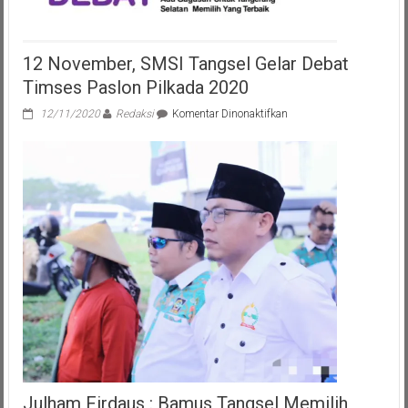
12 November, SMSI Tangsel Gelar Debat
Timses Paslon Pilkada 2020
pada
12/11/2020
Redaksi
Komentar Dinonaktifkan
12
November,
SMSI
Tangsel
Gelar
Debat
Timses
Paslon
Pilkada
2020
Julham Firdaus : Bamus Tangsel Memilih