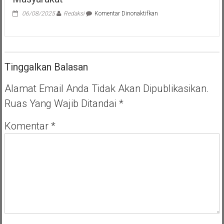
pada
06/08/2025
Redaksi
Komentar Dinonaktifkan
Walikota
Benyamin
;
Layanan
Administrasi
Tinggalkan Balasan
Hukum
Umum
Beri
Alamat Email Anda Tidak Akan Dipublikasikan.
Kemudahan
Ruas Yang Wajib Ditandai
*
Bagi
Masyarakat
Komentar
*