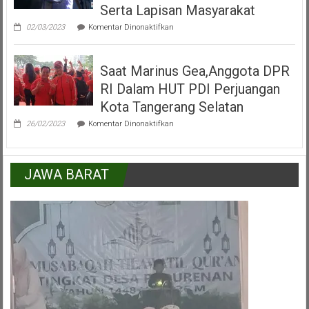
Tangerang
Serta Lapisan Masyarakat
Selatan
pada
02/03/2023
Komentar Dinonaktifkan
H.Mukroni
:
Kemajuan
Saat Marinus Gea,Anggota DPR
Kecamatan
Pamulang
RI Dalam HUT PDI Perjuangan
Peran
Serta
Kota Tangerang Selatan
Lapisan
pada
Masyarakat
26/02/2023
Komentar Dinonaktifkan
Saat
Marinus
Gea,Anggota
DPR
JAWA BARAT
RI
Dalam
HUT
PDI
Perjuangan
Kota
Tangerang
Selatan