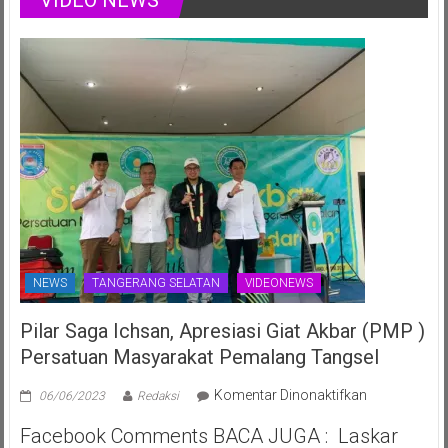
Ulang
Juli
Tahun
2025
ke-
70th
NEWS
TANGERANG SELATAN
VIDEONEWS
Pilar Saga Ichsan, Apresiasi Giat Akbar (PMP )
Persatuan Masyarakat Pemalang Tangsel
pada
Komentar Dinonaktifkan
06/06/2023
Redaksi
Pilar
Facebook Comments BACA JUGA : Laskar
Saga