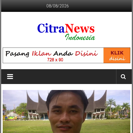
Lompat
08/08/2026
ke
konten
CITRANEWS
INDONESIA
BERANI
DAN
KRISTIS