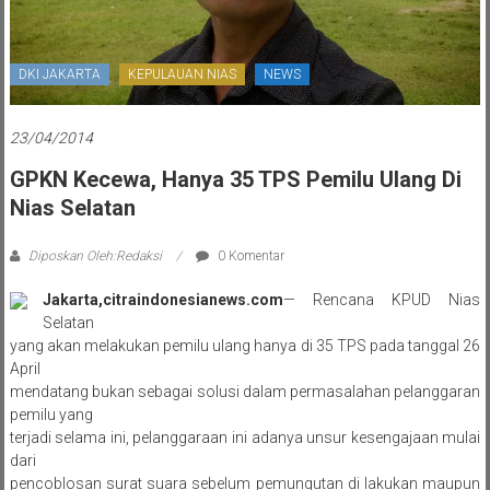
DKI JAKARTA
KEPULAUAN NIAS
NEWS
23/04/2014
GPKN Kecewa, Hanya 35 TPS Pemilu Ulang Di
Nias Selatan
Diposkan Oleh:Redaksi
0 Komentar
Jakarta,citraindonesianews.com
— Rencana KPUD Nias
Selatan
yang akan melakukan pemilu ulang hanya di 35 TPS pada tanggal 26
April
mendatang bukan sebagai solusi dalam permasalahan pelanggaran
pemilu yang
terjadi selama ini, pelanggaraan ini adanya unsur kesengajaan mulai
dari
pencoblosan surat suara sebelum pemungutan di lakukan maupun