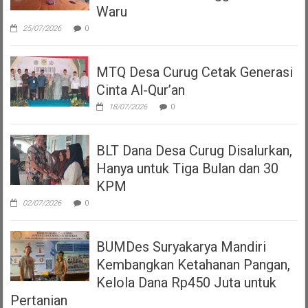
Waru
25/07/2026
0
MTQ Desa Curug Cetak Generasi
Cinta Al-Qur’an
18/07/2026
0
BLT Dana Desa Curug Disalurkan,
Hanya untuk Tiga Bulan dan 30
KPM
02/07/2026
0
BUMDes Suryakarya Mandiri
Kembangkan Ketahanan Pangan,
Kelola Dana Rp450 Juta untuk
Pertanian