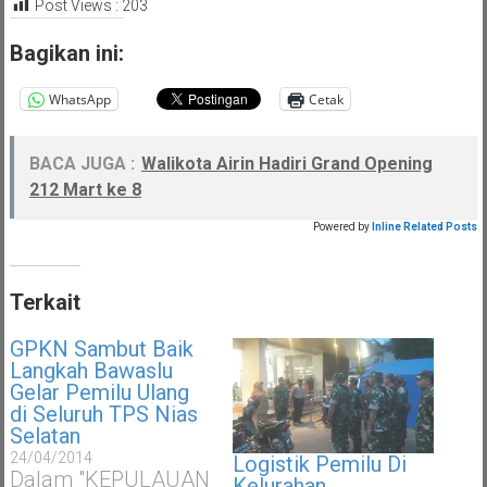
Post Views :
203
Bagikan ini:
WhatsApp
Cetak
BACA JUGA :
Walikota Airin Hadiri Grand Opening
212 Mart ke 8
Powered by
Inline Related Posts
Terkait
GPKN Sambut Baik
Langkah Bawaslu
Gelar Pemilu Ulang
di Seluruh TPS Nias
Selatan
24/04/2014
Logistik Pemilu Di
Dalam "KEPULAUAN
Kelurahan