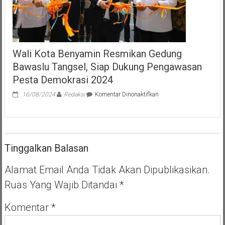
Wali Kota Benyamin Resmikan Gedung
Bawaslu Tangsel, Siap Dukung Pengawasan
Pesta Demokrasi 2024
pada
16/08/2024
Redaksi
Komentar Dinonaktifkan
Wali
Kota
Benyamin
Resmikan
Gedung
Tinggalkan Balasan
Bawaslu
Tangsel,
Siap
Alamat Email Anda Tidak Akan Dipublikasikan.
Dukung
Ruas Yang Wajib Ditandai
*
Pengawasan
Pesta
Demokrasi
Komentar
*
2024