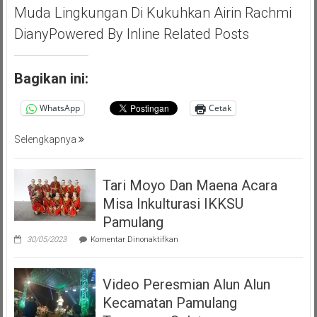
Ichsan,
Muda Lingkungan Di Kukuhkan Airin Rachmi
Apresiasi
DianyPowered By Inline Related Posts
Giat
Akbar
(PMP
Bagikan ini:
)
Persatuan
WhatsApp
Cetak
Masyarakat
Pemalang
Selengkapnya
Tangsel
Tari Moyo Dan Maena Acara
Misa Inkulturasi IKKSU
Pamulang
pada
30/05/2023
Komentar Dinonaktifkan
Tari
Moyo
Dan
Video Peresmian Alun Alun
Maena
Acara
Kecamatan Pamulang
Misa
Inkulturasi