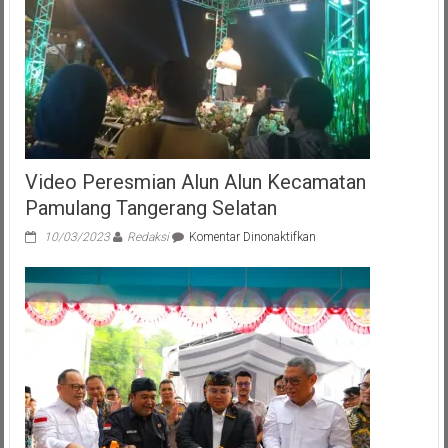
Video Peresmian Alun Alun Kecamatan
Pamulang Tangerang Selatan
pada
10/03/2023
Redaksi
Komentar Dinonaktifkan
Video
Peresmian
Alun
Alun
Kecamatan
Pamulang
Tangerang
Selatan