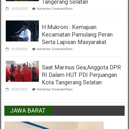
Tangerang Selatan
IKKSU
pada
Pamulang
10/03/2023
Komentar Dinonaktifkan
Video
Peresmian
Alun
H.Mukroni : Kemajuan
Alun
Kecamatan
Kecamatan Pamulang Peran
Pamulang
Tangerang
Serta Lapisan Masyarakat
Selatan
pada
02/03/2023
Komentar Dinonaktifkan
H.Mukroni
:
Kemajuan
Saat Marinus Gea,Anggota DPR
Kecamatan
Pamulang
RI Dalam HUT PDI Perjuangan
Peran
Serta
Kota Tangerang Selatan
Lapisan
pada
Masyarakat
26/02/2023
Komentar Dinonaktifkan
Saat
Marinus
Gea,Anggota
DPR
JAWA BARAT
RI
Dalam
HUT
PDI