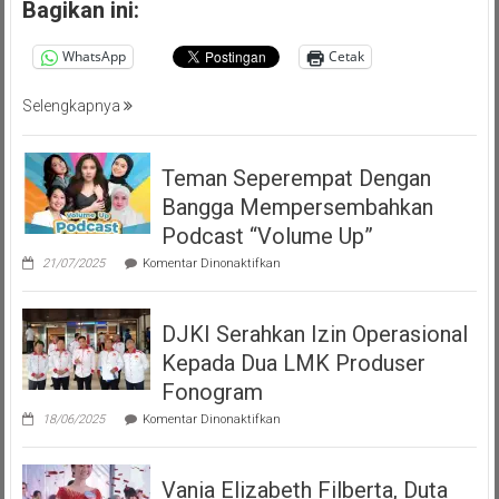
Bagikan ini:
WhatsApp
Cetak
Selengkapnya
Teman Seperempat Dengan
Bangga Mempersembahkan
Podcast “Volume Up”
pada
21/07/2025
Komentar Dinonaktifkan
Teman
Seperempat
Dengan
DJKI Serahkan Izin Operasional
Bangga
Mempersembahkan
Kepada Dua LMK Produser
Podcast
“Volume
Fonogram
Up”
pada
18/06/2025
Komentar Dinonaktifkan
DJKI
Serahkan
Izin
Vania Elizabeth Filberta, Duta
Operasional