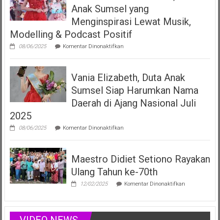
Kepada
Anak Sumsel yang
Dua
LMK
Menginspirasi Lewat Musik,
Produser
Modelling & Podcast Positif
Fonogram
pada
08/06/2025
Komentar Dinonaktifkan
Vania
Elizabeth
Filberta,
Vania Elizabeth, Duta Anak
Duta
Anak
Sumsel Siap Harumkan Nama
Sumsel
yang
Daerah di Ajang Nasional Juli
Menginspirasi
2025
Lewat
Musik,
pada
08/06/2025
Komentar Dinonaktifkan
Modelling
Vania
&
Elizabeth,
Podcast
Duta
Positif
Maestro Didiet Setiono Rayakan
Anak
Sumsel
Ulang Tahun ke-70th
Siap
Harumkan
pada
12/02/2025
Komentar Dinonaktifkan
Nama
Maestro
Daerah
Didiet
di
Setiono
Ajang
Rayakan
VIDEO NEWS
Nasional