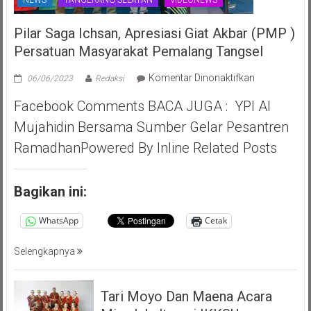
Pilar Saga Ichsan, Apresiasi Giat Akbar (PMP )
Persatuan Masyarakat Pemalang Tangsel
pada
Komentar Dinonaktifkan
06/06/2023
Redaksi
Pilar
Facebook Comments BACA JUGA : YPI Al
Saga
Ichsan,
Mujahidin Bersama Sumber Gelar Pesantren
Apresiasi
RamadhanPowered By Inline Related Posts
Giat
Akbar
(PMP
Bagikan ini:
)
Persatuan
WhatsApp
Cetak
Masyarakat
Pemalang
Selengkapnya
Tangsel
Tari Moyo Dan Maena Acara