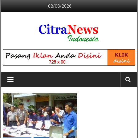
Lompat
08/08/2026
ke
konten
CITRANEWS
INDONESIA
BERANI
DAN
KRISTIS