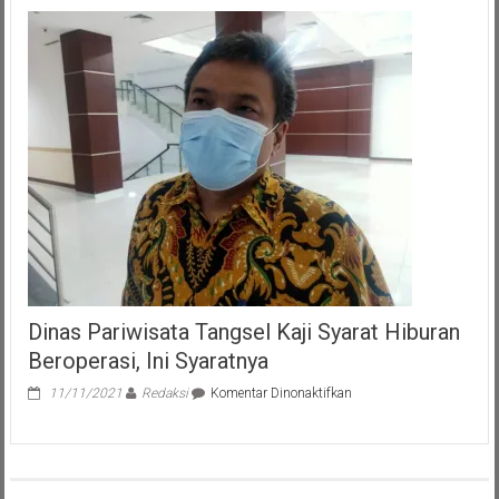
Ratusan
Pejabat
Fungsional,
Benyamin
:
Tunjukan
Birokrat
Yang
Dinamis
Dan
Profesional
Dinas Pariwisata Tangsel Kaji Syarat Hiburan
Beroperasi, Ini Syaratnya
pada
11/11/2021
Redaksi
Komentar Dinonaktifkan
Dinas
Pariwisata
Tangsel
Kaji
Syarat