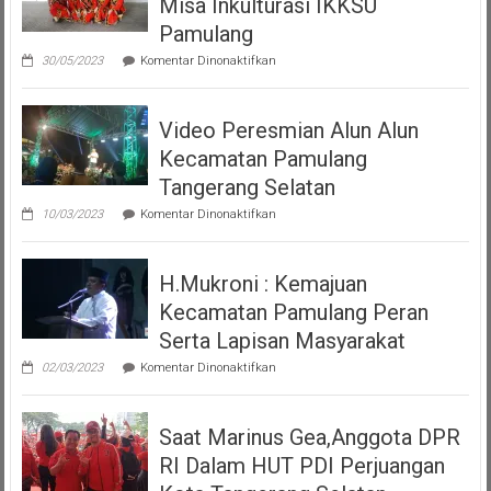
Misa Inkulturasi IKKSU
Pamulang
pada
30/05/2023
Komentar Dinonaktifkan
Tari
Moyo
Dan
Video Peresmian Alun Alun
Maena
Acara
Kecamatan Pamulang
Misa
Inkulturasi
Tangerang Selatan
IKKSU
pada
Pamulang
10/03/2023
Komentar Dinonaktifkan
Video
Peresmian
Alun
H.Mukroni : Kemajuan
Alun
Kecamatan
Kecamatan Pamulang Peran
Pamulang
Tangerang
Serta Lapisan Masyarakat
Selatan
pada
02/03/2023
Komentar Dinonaktifkan
H.Mukroni
:
Kemajuan
Saat Marinus Gea,Anggota DPR
Kecamatan
Pamulang
RI Dalam HUT PDI Perjuangan
Peran
Serta