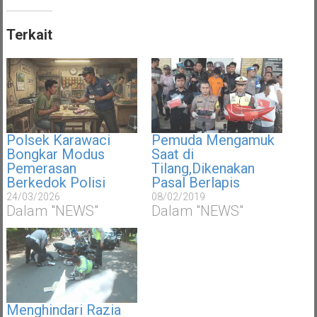
Terkait
Polsek Karawaci
Pemuda Mengamuk
Bongkar Modus
Saat di
Pemerasan
Tilang,Dikenakan
Berkedok Polisi
Pasal Berlapis
24/03/2026
08/02/2019
Dalam "NEWS"
Dalam "NEWS"
Menghindari Razia