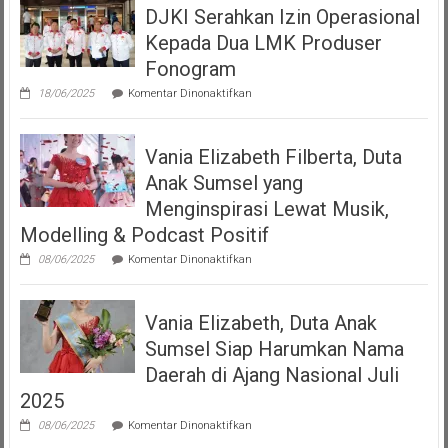
DJKI Serahkan Izin Operasional
Bangga
Mempersembahkan
Kepada Dua LMK Produser
Podcast
“Volume
Fonogram
Up”
pada
18/06/2025
Komentar Dinonaktifkan
DJKI
Serahkan
Izin
Vania Elizabeth Filberta, Duta
Operasional
Kepada
Anak Sumsel yang
Dua
LMK
Menginspirasi Lewat Musik,
Produser
Modelling & Podcast Positif
Fonogram
pada
08/06/2025
Komentar Dinonaktifkan
Vania
Elizabeth
Filberta,
Vania Elizabeth, Duta Anak
Duta
Anak
Sumsel Siap Harumkan Nama
Sumsel
yang
Daerah di Ajang Nasional Juli
Menginspirasi
2025
Lewat
Musik,
pada
08/06/2025
Komentar Dinonaktifkan
Modelling
Vania
&