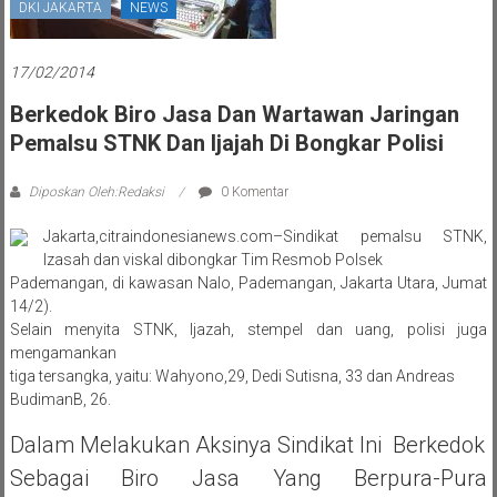
DKI JAKARTA
NEWS
17/02/2014
Berkedok Biro Jasa Dan Wartawan Jaringan
Pemalsu STNK Dan Ijajah Di Bongkar Polisi
Diposkan Oleh:Redaksi
0 Komentar
Jakarta,citraindonesianews.com–Sindikat pemalsu STNK,
Izasah dan viskal dibongkar Tim Resmob Polsek
Pademangan, di kawasan Nalo, Pademangan, Jakarta Utara, Jumat
14/2).
Selain menyita STNK, Ijazah, stempel dan uang, polisi juga
mengamankan
tiga tersangka, yaitu: Wahyono,29, Dedi Sutisna, 33 dan Andreas
BudimanB, 26.
Dalam Melakukan Aksinya Sindikat Ini Berkedok
Sebagai Biro Jasa Yang Berpura-Pura