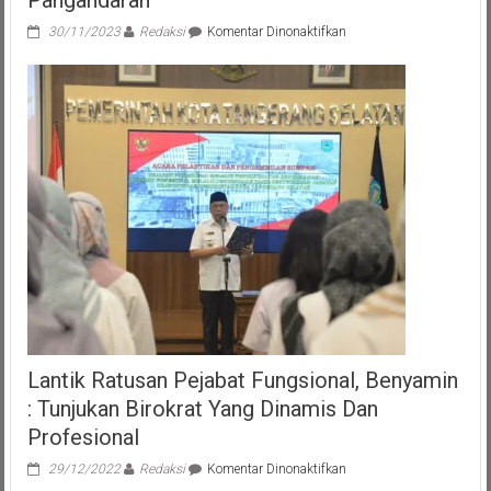
Pangandaran
pada
30/11/2023
Redaksi
Komentar Dinonaktifkan
Tak
Di
izinkan
Masuk
Masa
Pendemo
Dobrak
Pintu
Pagar
Kantor
DPRD
Kabupaten
Pangandaran
Lantik Ratusan Pejabat Fungsional, Benyamin
: Tunjukan Birokrat Yang Dinamis Dan
Profesional
pada
29/12/2022
Redaksi
Komentar Dinonaktifkan
Lantik