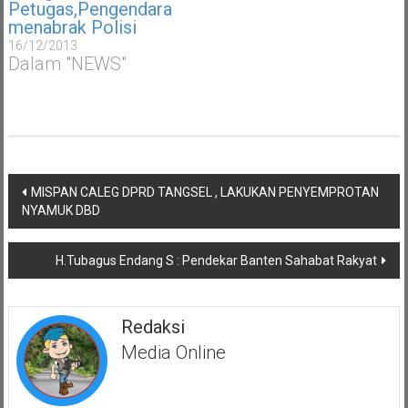
Petugas,Pengendara
menabrak Polisi
16/12/2013
Dalam "NEWS"
Navigasi
MISPAN CALEG DPRD TANGSEL , LAKUKAN PENYEMPROTAN
pos
NYAMUK DBD
H.Tubagus Endang S : Pendekar Banten Sahabat Rakyat
Redaksi
Media Online