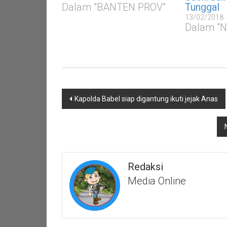
Dalam "BANTEN PROV"
Tunggal
13/02/2018
Dalam "
Navigasi
Kapolda Babel siap digantung ikuti jejak Anas
pos
Redaksi
Media Online