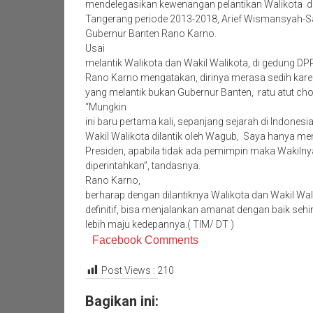
mendelegasikan kewenangan pelantikan Walikota d
Tangerang periode 2013-2018, Arief Wismansyah-S
Gubernur Banten Rano Karno.
Usai
melantik Walikota dan Wakil Walikota, di gedung D
Rano Karno mengatakan, dirinya merasa sedih karen
yang melantik bukan Gubernur Banten, ratu atut cho
“Mungkin
ini baru pertama kali, sepanjang sejarah di Indonesi
Wakil Walikota dilantik oleh Wagub, Saya hanya me
Presiden, apabila tidak ada pemimpin maka Wakilny
diperintahkan”, tandasnya.
Rano Karno,
berharap dengan dilantiknya Walikota dan Wakil Wa
definitif, bisa menjalankan amanat dengan baik se
lebih maju kedepannya.( TIM/ DT )
Facebook Comments
Post Views :
210
Bagikan ini: