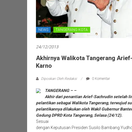
NEWS
TANGERANG KOTA
24/12/2013
Akhirnya Walikota Tangerang Arief
Karno
Diposkan Oleh:Redaksi
0 Komentar
TANGERANG – –
Akhir dari penantian Arief-Sachrudin setelah li
pelantikan sebagai Walikota Tangerang, terwujud sud
pelantikannya dilakukan oleh Wakil Gubernur Banten
Gedung DPRD Kota Tangerang, Selasa (24/12).
Sesuai
dengan Keputusan Presiden Susilo Bambang Yudhoy