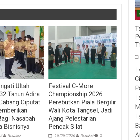
T
P
T
T
C
Festival C-More
gati Ultah
P
Championship 2026
32 Tahun Adira
T
Perebutkan Piala Bergilir
Cabang Ciputat
M
Wali Kota Tangsel, Jadi
emberikan
T
Ajang Pelestarian
Bagi Nasabah
B
Pencak Silat
a Bisnisnya
A
15/05/2026
Redaksi
0
22
Redaksi