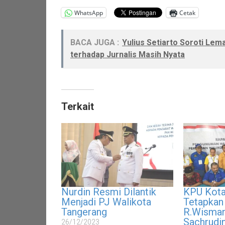
WhatsApp
Cetak
BACA JUGA :
Yulius Setiarto Soroti Le
terhadap Jurnalis Masih Nyata
Terkait
Nurdin Resmi Dilantik
KPU Kota
Menjadi PJ Walikota
Tetapkan 
Tangerang
R.Wisman
Sachrudi
26/12/2023