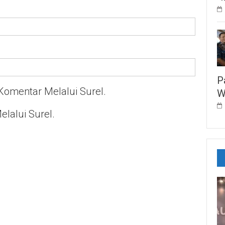
P
Komentar Melalui Surel.
W
elalui Surel.