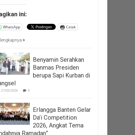
agikan ini:
WhatsApp
Cetak
lengkapnya
Benyamin Serahkan
Banmas Presiden
berupa Sapi Kurban di
angsel
27/05/2026
0
Erlangga Banten Gelar
Da’i Competition
2026, Angkat Tema
Indahnya Ramadan”