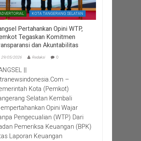
ADVERTORIAL
KOTA TANGERANG SELATAN
angsel Pertahankan Opini WTP,
emkot Tegaskan Komitmen
ransparansi dan Akuntabilitas
29/05/2026
Redaksi
0
ANGSEL ||
itranewsindonesia.com –
emerintah Kota (Pemkot)
angerang Selatan Kembali
empertahankan Opini Wajar
anpa Pengecualian (WTP) Dari
adan Pemeriksa Keuangan (BPK)
tas Laporan Keuangan