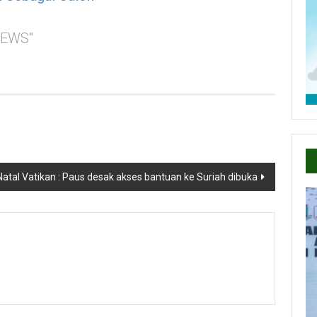
NEWS"
Natal Vatikan : Paus desak akses bantuan ke Suriah dibuka