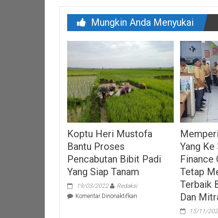
Mungkin Anda Menyukai
Koptu Heri Mustofa
Memperin
Bantu Proses
Yang Ke 
Pencabutan Bibit Padi
Finance 
Yang Siap Tanam
Tetap M
Terbaik 
19/03/2022
Redaksi
Dan Mitr
pada
Komentar Dinonaktifkan
Koptu
15/11/20
Heri