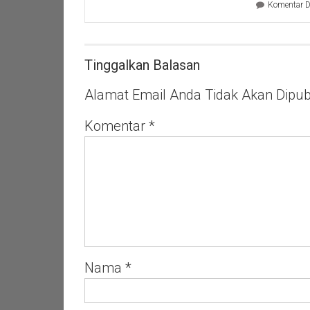
Komentar D
Mustofa
Bantu
Proses
Pencabutan
Bibit
Tinggalkan Balasan
Padi
Yang
Alamat Email Anda Tidak Akan Dipubl
Siap
Tanam
Komentar
*
Nama
*