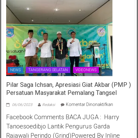
NEWS
TANGERANG SELATAN
VIDEONEWS
Pilar Saga Ichsan, Apresiasi Giat Akbar (PMP )
Persatuan Masyarakat Pemalang Tangsel
pada
Komentar Dinonaktifkan
06/06/2023
Redaksi
Pilar
Facebook Comments BACA JUGA : Harry
Saga
Ichsan,
Tanoesoedibjo Lantik Pengurus Garda
Apresiasi
Rajawali Perindo (Grind)Powered By Inline
Giat