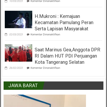
Pamulang
10/03/2023
Komentar Dinonaktifkan
Video
Peresmian
Alun
H.Mukroni : Kemajuan
Alun
Kecamatan
Kecamatan Pamulang Peran
Pamulang
Tangerang
Serta Lapisan Masyarakat
Selatan
pada
02/03/2023
Komentar Dinonaktifkan
H.Mukroni
:
Kemajuan
Saat Marinus Gea,Anggota DPR
Kecamatan
Pamulang
RI Dalam HUT PDI Perjuangan
Peran
Serta
Kota Tangerang Selatan
Lapisan
pada
Masyarakat
26/02/2023
Komentar Dinonaktifkan
Saat
Marinus
Gea,Anggota
DPR
JAWA BARAT
RI
Dalam
HUT
PDI
Perjuangan
Kota