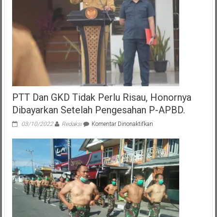
PTT Dan GKD Tidak Perlu Risau, Honornya
Dibayarkan Setelah Pengesahan P-APBD.
pada
03/10/2022
Redaksi
Komentar Dinonaktifkan
PTT
Dan
GKD
Tidak
Perlu
Risau,
Honornya
Dibayarkan
Setelah
Pengesahan