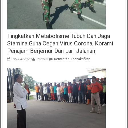
P-
APBD.
Tingkatkan Metabolisme Tubuh Dan Jaga
Stamina Guna Cegah Virus Corona, Koramil
Penajam Berjemur Dan Lari Jalanan
pada
06/04/2020
Redaksi
Komentar Dinonaktifkan
Tingkatkan
Metabolisme
Tubuh
Dan
Jaga
Stamina
Guna
Cegah
Virus
Corona,
Koramil
Penajam
Berjemur