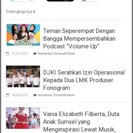
Selengkapnya
Teman Seperempat Dengan
Bangga Mempersembahkan
Podcast “Volume Up”
pada
21/07/2025
Komentar Dinonaktifkan
Teman
Seperempat
Dengan
DJKI Serahkan Izin Operasional
Bangga
Mempersembahkan
Kepada Dua LMK Produser
Podcast
“Volume
Fonogram
Up”
pada
18/06/2025
Komentar Dinonaktifkan
DJKI
Serahkan
Izin
Vania Elizabeth Filberta, Duta
Operasional
Kepada
Anak Sumsel yang
Dua
LMK
Menginspirasi Lewat Musik,
Produser