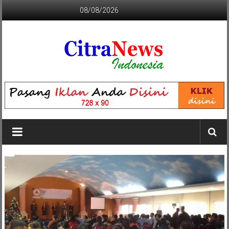
Lompat
08/08/2026
ke
konten
CITRANEWS
INDONESIA
BERANI
DAN
KRISTIS