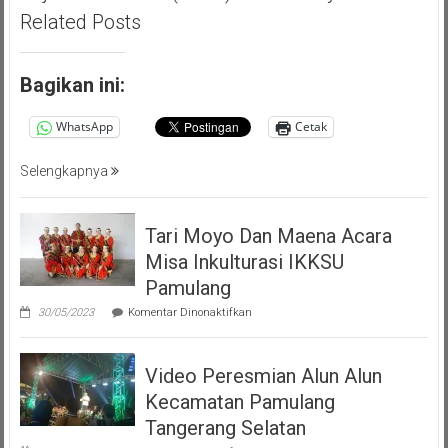
Akbar
Related Posts
(PMP
)
Persatuan
Bagikan ini:
Masyarakat
Pemalang
WhatsApp
Cetak
Tangsel
Selengkapnya
Tari Moyo Dan Maena Acara
Misa Inkulturasi IKKSU
Pamulang
pada
30/05/2023
Komentar Dinonaktifkan
Tari
Moyo
Dan
Video Peresmian Alun Alun
Maena
Acara
Kecamatan Pamulang
Misa
Inkulturasi
Tangerang Selatan
IKKSU
pada