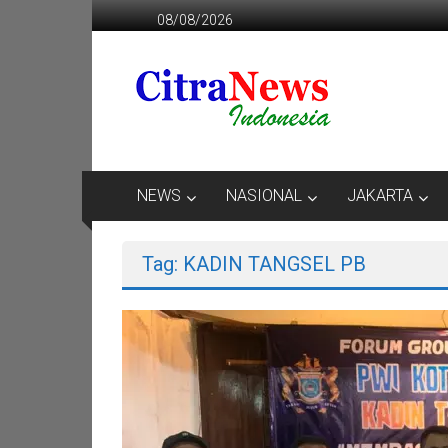
Lompat
08/08/2026
ke
konten
CITRANEWS
INDONESIA
BERANI
DAN
KRISTIS
NEWS
NASIONAL
JAKARTA
Tag: KADIN TANGSEL PB