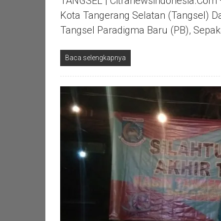
TANGSEL | Citranewsindonesia.com 
Kota Tangerang Selatan (Tangsel) D
Tangsel Paradigma Baru (PB), Sepak
Baca selengkapnya