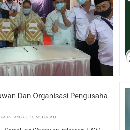
tawan Dan Organisasi Pengusaha
,
KADIN TANGSEL PB
,
PWI TANGSEL