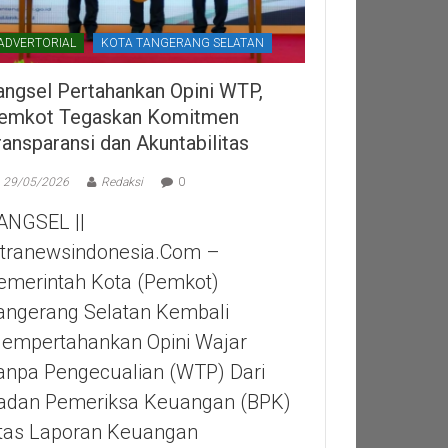
ADVERTORIAL
KOTA TANGERANG SELATAN
angsel Pertahankan Opini WTP,
emkot Tegaskan Komitmen
ransparansi dan Akuntabilitas
29/05/2026
Redaksi
0
ANGSEL ||
itranewsindonesia.com –
emerintah Kota (Pemkot)
angerang Selatan Kembali
empertahankan Opini Wajar
anpa Pengecualian (WTP) Dari
adan Pemeriksa Keuangan (BPK)
tas Laporan Keuangan