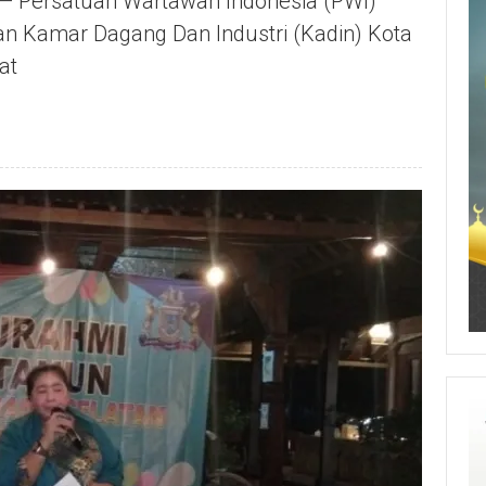
— Persatuan Wartawan Indonesia (PWI)
an Kamar Dagang Dan Industri (Kadin) Kota
at