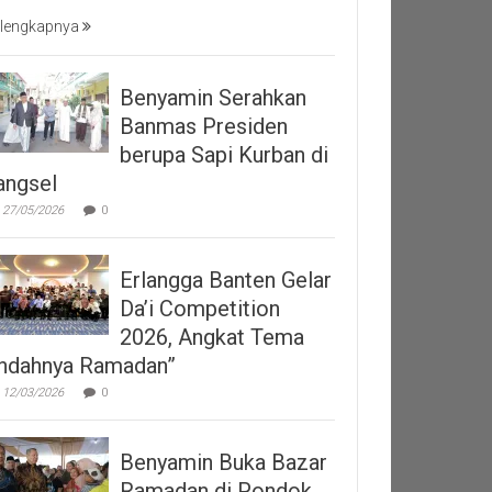
lengkapnya
Benyamin Serahkan
Banmas Presiden
berupa Sapi Kurban di
angsel
27/05/2026
0
Erlangga Banten Gelar
Da’i Competition
2026, Angkat Tema
Indahnya Ramadan”
12/03/2026
0
Benyamin Buka Bazar
Ramadan di Pondok