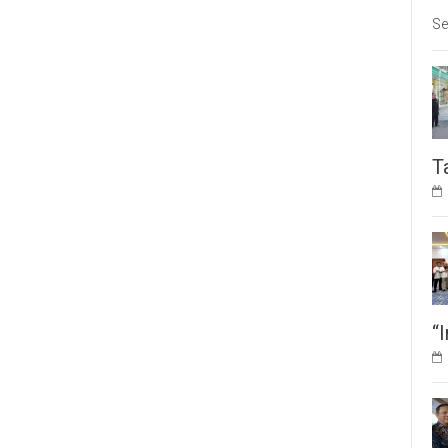
Se
T
“