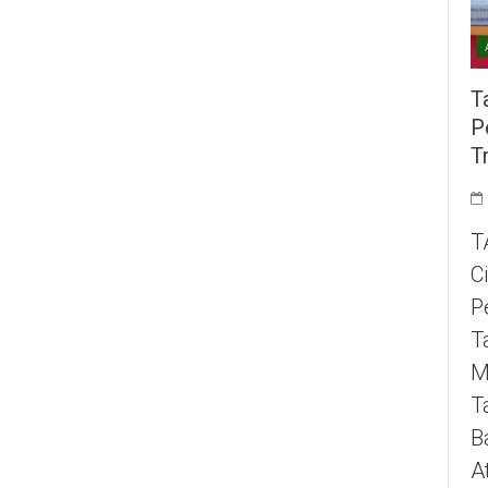
T
P
T
T
C
P
T
M
T
B
A