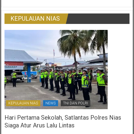
Pada
Warga
Pedagang
Korban
Tradisional
Surat
KEPULAUAN NIAS
Ijo:
Gambaran
Otonomi
Daerah
Yang
Ternoda
KEPULAUAN NIAS
NEWS
TNI DAN POLRI
Hari Pertama Sekolah, Satlantas Polres Nias
Siaga Atur Arus Lalu Lintas