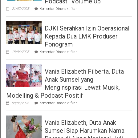
Podcast “Volume Up”
pada
21/07/2025
Komentar Dinonaktifkan
Teman
Seperempat
Dengan
DJKI Serahkan Izin Operasional
Bangga
Mempersembahkan
Kepada Dua LMK Produser
Podcast
“Volume
Fonogram
Up”
pada
18/06/2025
Komentar Dinonaktifkan
DJKI
Serahkan
Izin
Vania Elizabeth Filberta, Duta
Operasional
Kepada
Anak Sumsel yang
Dua
LMK
Menginspirasi Lewat Musik,
Produser
Modelling & Podcast Positif
Fonogram
pada
08/06/2025
Komentar Dinonaktifkan
Vania
Elizabeth
Filberta,
Vania Elizabeth, Duta Anak
Duta
Anak
Sumsel Siap Harumkan Nama
Sumsel
yang