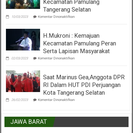
Kecamatan Pamulang
Misa
Inkulturasi
Tangerang Selatan
IKKSU
pada
Pamulang
10/03/2023
Komentar Dinonaktifkan
Video
Peresmian
Alun
H.Mukroni : Kemajuan
Alun
Kecamatan
Kecamatan Pamulang Peran
Pamulang
Tangerang
Serta Lapisan Masyarakat
Selatan
pada
02/03/2023
Komentar Dinonaktifkan
H.Mukroni
:
Kemajuan
Saat Marinus Gea,Anggota DPR
Kecamatan
Pamulang
RI Dalam HUT PDI Perjuangan
Peran
Serta
Kota Tangerang Selatan
Lapisan
pada
Masyarakat
26/02/2023
Komentar Dinonaktifkan
Saat
Marinus
Gea,Anggota
DPR
JAWA BARAT
RI
Dalam
HUT