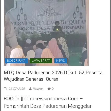
PDI
Perjuangan
Kota
Tangerang
Selatan
BOGOR RAYA
JAWA BARAT
NEWS
MTQ Desa Padurenan 2026 Diikuti 52 Peserta,
Wujudkan Generasi Qurani
26/07/2026
Redaksi
0
BOGOR || Citranewsindonesia.com –
Pemerintah Desa Padurenan Menggelar