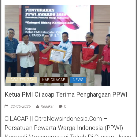
JAWA TENGAH
KAB CILACAP
NEWS
Ketua PMI Cilacap Terima Penghargaan PPWI
22/05/2026
Redaksi
0
CILACAP || CitraNewsindonesia.com –
Persatuan Pewarta Warga Indonesia (PPWI)