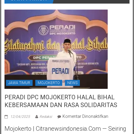
JAWA TIMUR
MOJOKERTO
NEWS
PERADI DPC MOJOKERTO HALAL BIHAL
KEBERSAMAAN DAN RASA SOLIDARITAS
pada
Komentar Dinonaktifkan
12/04/2025
Redaksi
PERADI
Mojokerto | Citranewsindonesia.com — Seiring
DPC