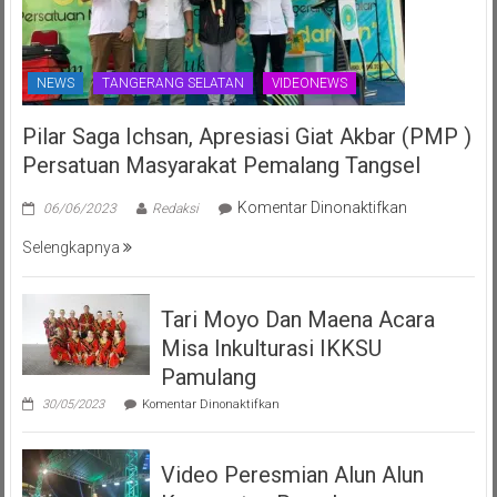
NEWS
TANGERANG SELATAN
VIDEONEWS
Pilar Saga Ichsan, Apresiasi Giat Akbar (PMP )
Persatuan Masyarakat Pemalang Tangsel
pada
Komentar Dinonaktifkan
06/06/2023
Redaksi
Pilar
Selengkapnya
Saga
Ichsan,
Apresiasi
Tari Moyo Dan Maena Acara
Giat
Misa Inkulturasi IKKSU
Akbar
(PMP
Pamulang
)
pada
30/05/2023
Komentar Dinonaktifkan
Persatuan
Tari
Moyo
Masyarakat
Dan
Pemalang
Video Peresmian Alun Alun
Maena
Tangsel
Acara