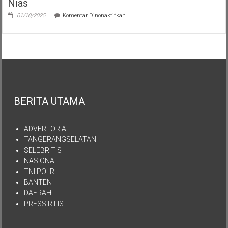
Nias
pada
01/10/2025
Komentar Dinonaktifkan
Semua
Aset
Kekayaan
YPKEN
Dialihkan
Kepada
Yayasan
Mutiara
Kasih
Imanuel
BERITA UTAMA
Kepulauan
Nias
ADVERTORIAL
TANGERANGSELATAN
SELEBRITIS
NASIONAL
TNI POLRI
BANTEN
DAERAH
PRESS RILIS