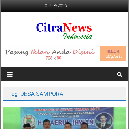
Lompat
06/08/2026
ke
konten
CITRANEWS
INDONESIA
BERANI
DAN
KRISTIS
Tag: DESA SAMPORA