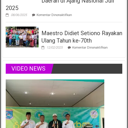
Daerah di Ajang Nasional Juli
Menginspirasi
2025
Lewat
Musik,
pada
08/06/2025
Komentar Dinonaktifkan
Modelling
Vania
&
Elizabeth,
Podcast
Duta
Positif
Maestro Didiet Setiono Rayakan
Anak
Sumsel
Ulang Tahun ke-70th
Siap
Harumkan
pada
12/02/2025
Komentar Dinonaktifkan
Nama
Maestro
Daerah
Didiet
di
Setiono
Ajang
Rayakan
VIDEO NEWS
Nasional
Ulang
Juli
Tahun
2025
ke-
70th