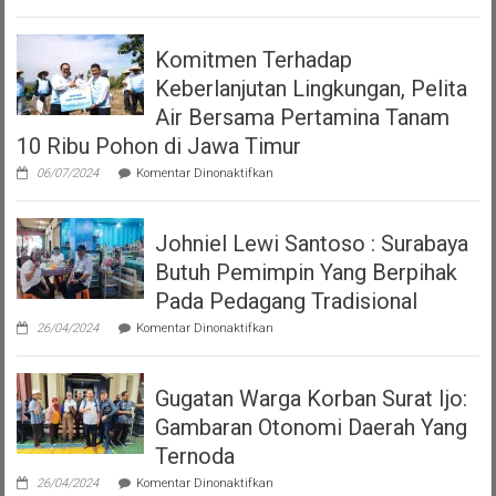
Klarifikasi
versi
Polrestabes
Perda
Surabaya
Nomor
Komitmen Terhadap
Terkait
7
Viral
Tahun
Keberlanjutan Lingkungan, Pelita
Video
2023
Polwan
Air Bersama Pertamina Tanam
tentang
Tegur
Pajak
10 Ribu Pohon di Jawa Timur
Pria
Dan
yang
Restribusi
pada
06/07/2024
Komentar Dinonaktifkan
Sedang
Daerah
Komitmen
Makan
Terhadap
Keberlanjutan
Johniel Lewi Santoso : Surabaya
Lingkungan,
Pelita
Butuh Pemimpin Yang Berpihak
Air
Bersama
Pada Pedagang Tradisional
Pertamina
pada
Tanam
26/04/2024
Komentar Dinonaktifkan
Johniel
10
Lewi
Ribu
Santoso
Pohon
Gugatan Warga Korban Surat Ijo:
:
di
Surabaya
Jawa
Gambaran Otonomi Daerah Yang
Butuh
Timur
Pemimpin
Ternoda
Yang
pada
Berpihak
26/04/2024
Komentar Dinonaktifkan
Gugatan