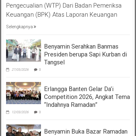
Pengecualian (WTP) Dari Badan Pemeriksa
Keuangan (BPK) Atas Laporan Keuangan
Selengkapnya
Benyamin Serahkan Banmas
Presiden berupa Sapi Kurban di
Tangsel
27/05/2026
0
Erlangga Banten Gelar Da’i
Competition 2026, Angkat Tema
“Indahnya Ramadan”
12/03/2026
0
Benyamin Buka Bazar Ramadan