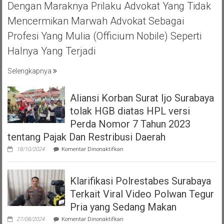
MOJOKERTO
Dengan Maraknya Prilaku Advokat Yang Tidak
HALAL
Mencermikan Marwah Advokat Sebagai
BIHAL
KEBERSAMA
Profesi Yang Mulia (officium Nobile) Seperti
DAN
Halnya Yang Terjadi
RASA
SOLIDARITAS
Selengkapnya
Aliansi Korban Surat Ijo Surabaya
tolak HGB diatas HPL versi
Perda Nomor 7 Tahun 2023
tentang Pajak Dan Restribusi Daerah
pada
18/10/2024
Komentar Dinonaktifkan
Aliansi
Korban
Surat
Klarifikasi Polrestabes Surabaya
Ijo
Surabaya
Terkait Viral Video Polwan Tegur
tolak
HGB
Pria yang Sedang Makan
diatas
pada
HPL
27/08/2024
Komentar Dinonaktifkan