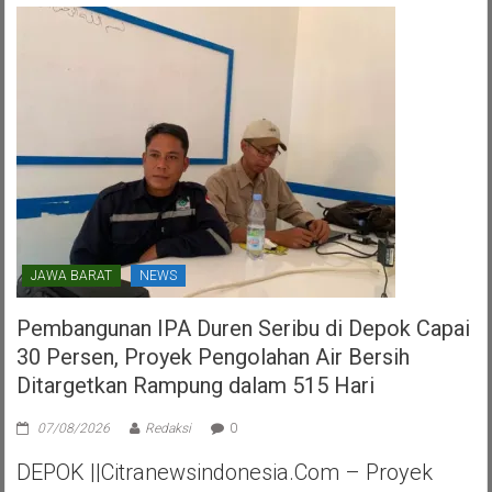
HUT
PDI
Perjuangan
Kota
Tangerang
Selatan
JAWA BARAT
NEWS
Pembangunan IPA Duren Seribu di Depok Capai
30 Persen, Proyek Pengolahan Air Bersih
Ditargetkan Rampung dalam 515 Hari
07/08/2026
Redaksi
0
DEPOK ||Citranewsindonesia.com – Proyek