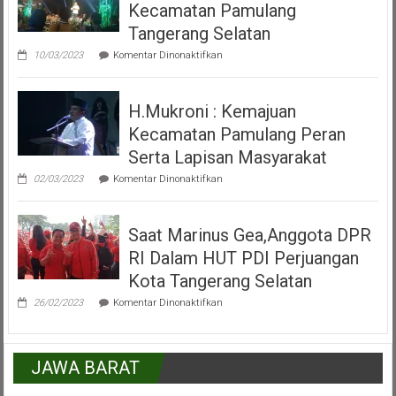
Kecamatan Pamulang
Misa
Inkulturasi
Tangerang Selatan
IKKSU
pada
Pamulang
10/03/2023
Komentar Dinonaktifkan
Video
Peresmian
Alun
H.Mukroni : Kemajuan
Alun
Kecamatan
Kecamatan Pamulang Peran
Pamulang
Tangerang
Serta Lapisan Masyarakat
Selatan
pada
02/03/2023
Komentar Dinonaktifkan
H.Mukroni
:
Kemajuan
Saat Marinus Gea,Anggota DPR
Kecamatan
Pamulang
RI Dalam HUT PDI Perjuangan
Peran
Serta
Kota Tangerang Selatan
Lapisan
pada
Masyarakat
26/02/2023
Komentar Dinonaktifkan
Saat
Marinus
Gea,Anggota
DPR
JAWA BARAT
RI
Dalam