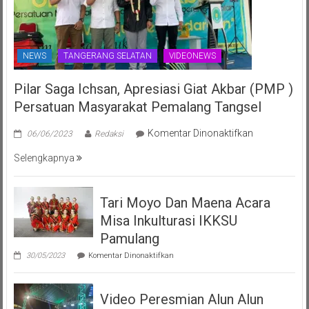
NEWS
TANGERANG SELATAN
VIDEONEWS
Pilar Saga Ichsan, Apresiasi Giat Akbar (PMP )
Persatuan Masyarakat Pemalang Tangsel
pada
Komentar Dinonaktifkan
06/06/2023
Redaksi
Pilar
Selengkapnya
Saga
Ichsan,
Apresiasi
Tari Moyo Dan Maena Acara
Giat
Misa Inkulturasi IKKSU
Akbar
(PMP
Pamulang
)
pada
30/05/2023
Komentar Dinonaktifkan
Persatuan
Tari
Moyo
Masyarakat
Dan
Pemalang
Video Peresmian Alun Alun
Maena
Tangsel
Acara