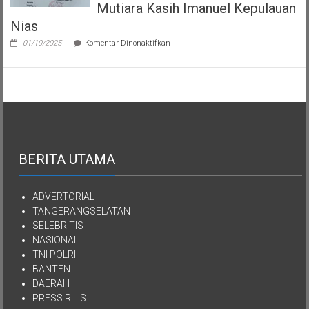
Mutiara Kasih Imanuel Kepulauan
Nias
pada
01/10/2025
Komentar Dinonaktifkan
Semua
Aset
Kekayaan
YPKEN
Dialihkan
Kepada
Yayasan
Mutiara
Kasih
Imanuel
BERITA UTAMA
Kepulauan
Nias
ADVERTORIAL
TANGERANGSELATAN
SELEBRITIS
NASIONAL
TNI POLRI
BANTEN
DAERAH
PRESS RILIS