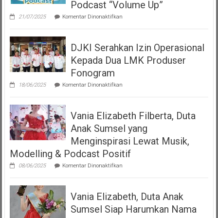
Podcast “Volume Up”
pada
21/07/2025
Komentar Dinonaktifkan
Teman
Seperempat
Dengan
DJKI Serahkan Izin Operasional
Bangga
Mempersembahkan
Kepada Dua LMK Produser
Podcast
“Volume
Fonogram
Up”
pada
18/06/2025
Komentar Dinonaktifkan
DJKI
Serahkan
Izin
Vania Elizabeth Filberta, Duta
Operasional
Kepada
Anak Sumsel yang
Dua
LMK
Menginspirasi Lewat Musik,
Produser
Modelling & Podcast Positif
Fonogram
pada
08/06/2025
Komentar Dinonaktifkan
Vania
Elizabeth
Filberta,
Vania Elizabeth, Duta Anak
Duta
Anak
Sumsel Siap Harumkan Nama
Sumsel
yang