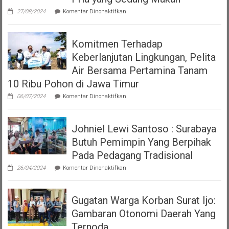
diatas
pada
HPL
27/08/2024
Komentar Dinonaktifkan
Klarifikasi
versi
Polrestabes
Perda
Surabaya
Nomor
Komitmen Terhadap
Terkait
7
Viral
Tahun
Keberlanjutan Lingkungan, Pelita
Video
2023
Polwan
Air Bersama Pertamina Tanam
tentang
Tegur
Pajak
10 Ribu Pohon di Jawa Timur
Pria
Dan
yang
Restribusi
pada
06/07/2024
Komentar Dinonaktifkan
Sedang
Daerah
Komitmen
Makan
Terhadap
Keberlanjutan
Johniel Lewi Santoso : Surabaya
Lingkungan,
Pelita
Butuh Pemimpin Yang Berpihak
Air
Bersama
Pada Pedagang Tradisional
Pertamina
pada
Tanam
26/04/2024
Komentar Dinonaktifkan
Johniel
10
Lewi
Ribu
Santoso
Pohon
Gugatan Warga Korban Surat Ijo:
:
di
Surabaya
Jawa
Gambaran Otonomi Daerah Yang
Butuh
Timur
Pemimpin
Ternoda