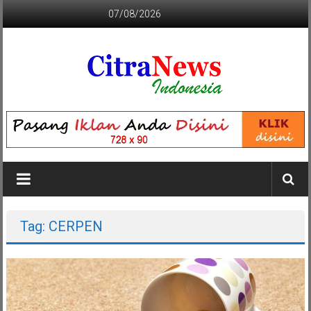
Lompat
07/08/2026
ke
konten
CITRANEWS
INDONESIA
BERANI
DAN
KRISTIS
Tag: CERPEN