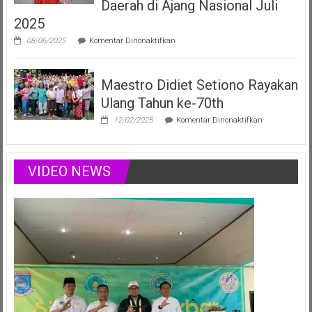
Daerah di Ajang Nasional Juli
Menginspirasi
2025
Lewat
Musik,
pada
08/06/2025
Komentar Dinonaktifkan
Modelling
Vania
&
Elizabeth,
Podcast
Duta
Positif
Maestro Didiet Setiono Rayakan
Anak
Sumsel
Ulang Tahun ke-70th
Siap
Harumkan
pada
12/02/2025
Komentar Dinonaktifkan
Nama
Maestro
Daerah
Didiet
di
Setiono
Ajang
Rayakan
VIDEO NEWS
Nasional
Ulang
Juli
Tahun
2025
ke-
70th