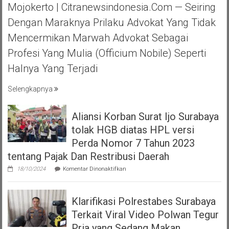
Mojokerto | Citranewsindonesia.com — Seiring
DPC
MOJOKERTO
Dengan Maraknya Prilaku Advokat Yang Tidak
HALAL
Mencermikan Marwah Advokat Sebagai
BIHAL
KEBERSAMA
Profesi Yang Mulia (officium Nobile) Seperti
DAN
Halnya Yang Terjadi
RASA
SOLIDARITAS
Selengkapnya
Aliansi Korban Surat Ijo Surabaya
tolak HGB diatas HPL versi
Perda Nomor 7 Tahun 2023
tentang Pajak Dan Restribusi Daerah
pada
18/10/2024
Komentar Dinonaktifkan
Aliansi
Korban
Surat
Klarifikasi Polrestabes Surabaya
Ijo
Surabaya
Terkait Viral Video Polwan Tegur
tolak
HGB
Pria yang Sedang Makan