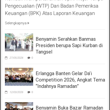
Pengecualian (WTP) Dari Badan Pemeriksa
Keuangan (BPK) Atas Laporan Keuangan
Selengkapnya
Benyamin Serahkan Banmas
Presiden berupa Sapi Kurban di
Tangsel
27/05/2026
0
Erlangga Banten Gelar Da’i
Competition 2026, Angkat Tema
“Indahnya Ramadan”
12/03/2026
0
Benyamin Buka Bazar Ramadan