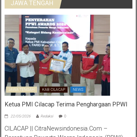
JAWA TENGAH
JAWA TENGAH
KAB CILACAP
NEWS
Ketua PMI Cilacap Terima Penghargaan PPWI
22/05/2026
Redaksi
0
CILACAP || CitraNewsindonesia.com –