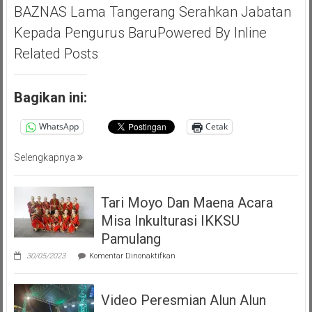
Ichsan,
BAZNAS Lama Tangerang Serahkan Jabatan
Apresiasi
Kepada Pengurus BaruPowered By Inline
Giat
Akbar
Related Posts
(PMP
)
Persatuan
Bagikan ini:
Masyarakat
Pemalang
WhatsApp
Cetak
Tangsel
Selengkapnya
Tari Moyo Dan Maena Acara
Misa Inkulturasi IKKSU
Pamulang
pada
30/05/2023
Komentar Dinonaktifkan
Tari
Moyo
Dan
Video Peresmian Alun Alun
Maena
Acara