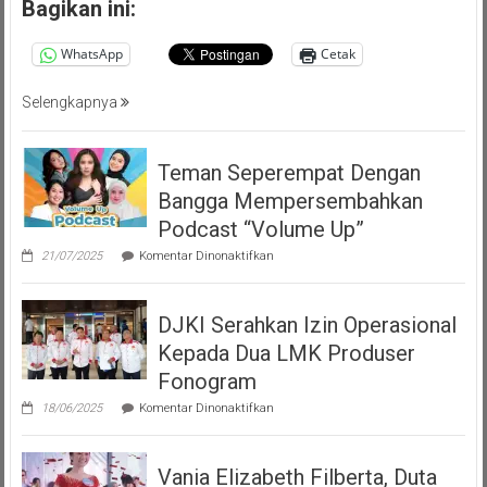
Bagikan ini:
WhatsApp
Cetak
Selengkapnya
Teman Seperempat Dengan
Bangga Mempersembahkan
Podcast “Volume Up”
pada
21/07/2025
Komentar Dinonaktifkan
Teman
Seperempat
Dengan
DJKI Serahkan Izin Operasional
Bangga
Mempersembahkan
Kepada Dua LMK Produser
Podcast
“Volume
Fonogram
Up”
pada
18/06/2025
Komentar Dinonaktifkan
DJKI
Serahkan
Izin
Vania Elizabeth Filberta, Duta
Operasional