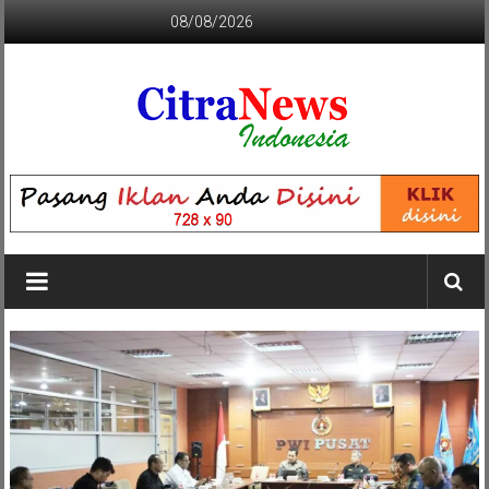
Lompat
08/08/2026
ke
konten
CITRANEWS
INDONESIA
BERANI
DAN
KRISTIS