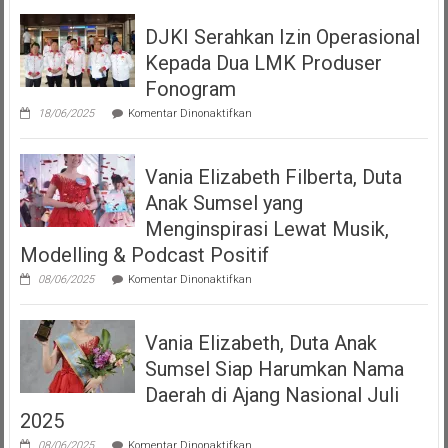
Seperempat
Dengan
DJKI Serahkan Izin Operasional
Bangga
Mempersembahkan
Kepada Dua LMK Produser
Podcast
“Volume
Fonogram
Up”
pada
18/06/2025
Komentar Dinonaktifkan
DJKI
Serahkan
Izin
Vania Elizabeth Filberta, Duta
Operasional
Kepada
Anak Sumsel yang
Dua
LMK
Menginspirasi Lewat Musik,
Produser
Modelling & Podcast Positif
Fonogram
pada
08/06/2025
Komentar Dinonaktifkan
Vania
Elizabeth
Filberta,
Vania Elizabeth, Duta Anak
Duta
Anak
Sumsel Siap Harumkan Nama
Sumsel
yang
Daerah di Ajang Nasional Juli
Menginspirasi
2025
Lewat
Musik,
pada
08/06/2025
Komentar Dinonaktifkan