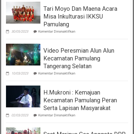
Tari Moyo Dan Maena Acara
Misa Inkulturasi IKKSU
Pamulang
pada
30/05/2023
Komentar Dinonaktifkan
Tari
Moyo
Dan
Video Peresmian Alun Alun
Maena
Acara
Kecamatan Pamulang
Misa
Inkulturasi
Tangerang Selatan
IKKSU
pada
Pamulang
10/03/2023
Komentar Dinonaktifkan
Video
Peresmian
Alun
H.Mukroni : Kemajuan
Alun
Kecamatan
Kecamatan Pamulang Peran
Pamulang
Tangerang
Serta Lapisan Masyarakat
Selatan
pada
02/03/2023
Komentar Dinonaktifkan
H.Mukroni
:
Kemajuan
Kecamatan