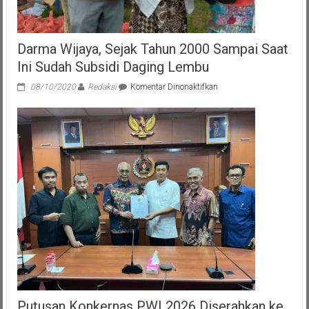
Darma Wijaya, Sejak Tahun 2000 Sampai Saat
Ini Sudah Subsidi Daging Lembu
pada
08/10/2020
Redaksi
Komentar Dinonaktifkan
Darma
Wijaya,
Sejak
Tahun
2000
Sampai
Saat
Ini
Sudah
Subsidi
Daging
Lembu
Putusan Konkernas PWI 2026 Diserahkan ke