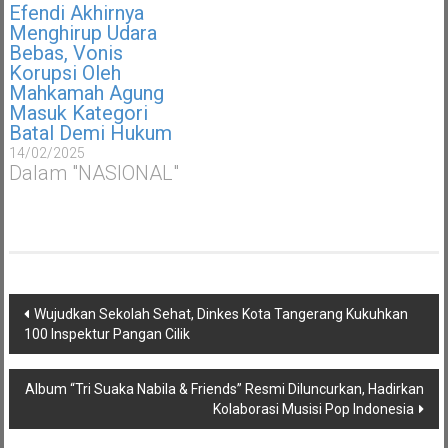
Efendi Akhirnya
Menghirup Udara
Bebas, Vonis
Korupsi Oleh
Mahkamah Agung
Masuk Kategori
Batal Demi Hukum
14/02/2025
Dalam "NASIONAL"
Navigasi
Wujudkan Sekolah Sehat, Dinkes Kota Tangerang Kukuhkan
pos
100 Inspektur Pangan Cilik
Album “Tri Suaka Nabila & Friends” Resmi Diluncurkan, Hadirkan
Kolaborasi Musisi Pop Indonesia