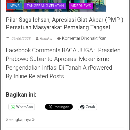
NEWS
TANGERANG SELATAN
VIDEONEWS
Pilar Saga Ichsan, Apresiasi Giat Akbar (PMP )
Persatuan Masyarakat Pemalang Tangsel
pada
Komentar Dinonaktifkan
06/06/2023
Redaksi
Pilar
Facebook Comments BACA JUGA : Presiden
Saga
Ichsan,
Prabowo Subianto Apresiasi Mekanisme
Apresiasi
Pengendalian Inflasi Di Tanah AirPowered
Giat
Akbar
By Inline Related Posts
(PMP
)
Persatuan
Bagikan ini:
Masyarakat
Pemalang
WhatsApp
Cetak
Tangsel
Selengkapnya