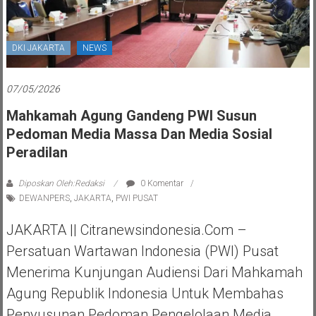
DKI JAKARTA
NEWS
07/05/2026
Mahkamah Agung Gandeng PWI Susun
Pedoman Media Massa Dan Media Sosial
Peradilan
Diposkan Oleh:Redaksi
0 Komentar
DEWANPERS
,
JAKARTA
,
PWI PUSAT
JAKARTA || Citranewsindonesia.com –
Persatuan Wartawan Indonesia (PWI) Pusat
Menerima Kunjungan Audiensi Dari Mahkamah
Agung Republik Indonesia Untuk Membahas
Penyusunan Pedoman Pengelolaan Media