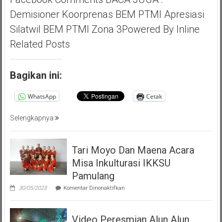
Ichsan,
Demisioner Koorprenas BEM PTMI Apresiasi
Apresiasi
Silatwil BEM PTMI Zona 3Powered By Inline
Giat
Akbar
Related Posts
(PMP
)
Persatuan
Bagikan ini:
Masyarakat
Pemalang
WhatsApp
Cetak
Tangsel
Selengkapnya
Tari Moyo Dan Maena Acara
Misa Inkulturasi IKKSU
Pamulang
pada
30/05/2023
Komentar Dinonaktifkan
Tari
Moyo
Dan
Video Peresmian Alun Alun
Maena