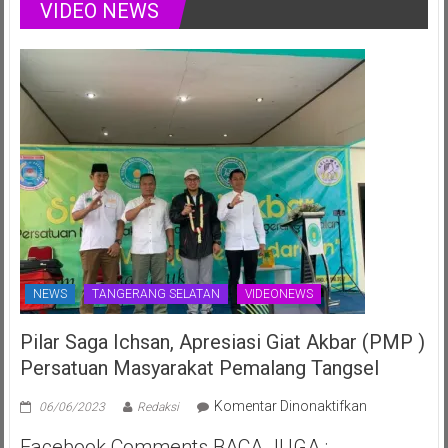
VIDEO NEWS
Nasional
Ulang
Juli
Tahun
2025
ke-
70th
NEWS
TANGERANG SELATAN
VIDEONEWS
Pilar Saga Ichsan, Apresiasi Giat Akbar (PMP )
Persatuan Masyarakat Pemalang Tangsel
pada
Komentar Dinonaktifkan
06/06/2023
Redaksi
Pilar
Facebook Comments BACA JUGA :
Saga