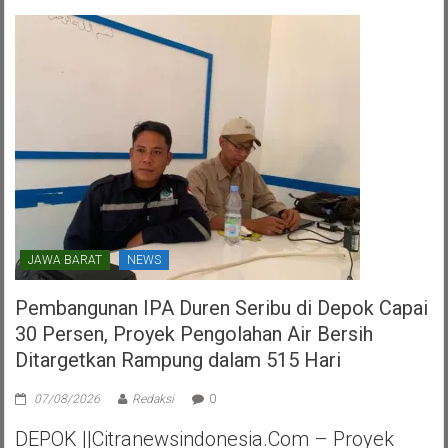
HUT
PDI
Perjuangan
Kota
Tangerang
Selatan
JAWA BARAT
NEWS
Pembangunan IPA Duren Seribu di Depok Capai
30 Persen, Proyek Pengolahan Air Bersih
Ditargetkan Rampung dalam 515 Hari
07/08/2026
Redaksi
0
DEPOK ||Citranewsindonesia.com – Proyek