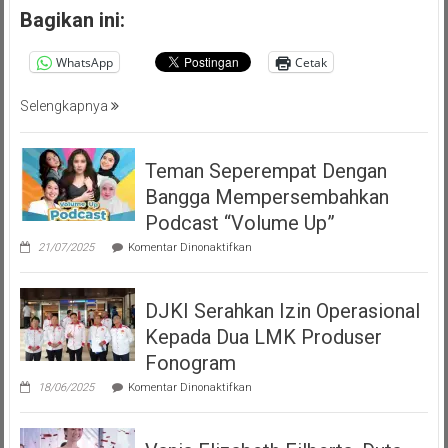
Bagikan ini:
WhatsApp
Cetak
Selengkapnya
Teman Seperempat Dengan
Bangga Mempersembahkan
Podcast “Volume Up”
pada
21/07/2025
Komentar Dinonaktifkan
Teman
Seperempat
Dengan
DJKI Serahkan Izin Operasional
Bangga
Mempersembahkan
Kepada Dua LMK Produser
Podcast
“Volume
Fonogram
Up”
pada
18/06/2025
Komentar Dinonaktifkan
DJKI
Serahkan
Izin
Operasional