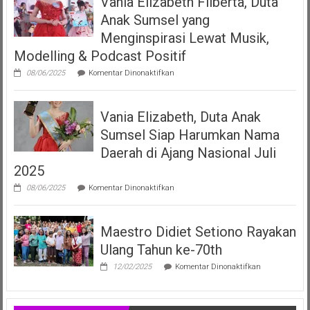
Vania Elizabeth Filberta, Duta
Kepada
Anak Sumsel yang
Dua
LMK
Menginspirasi Lewat Musik,
Produser
Modelling & Podcast Positif
Fonogram
pada
08/06/2025
Komentar Dinonaktifkan
Vania
Elizabeth
Filberta,
Vania Elizabeth, Duta Anak
Duta
Anak
Sumsel Siap Harumkan Nama
Sumsel
yang
Daerah di Ajang Nasional Juli
Menginspirasi
2025
Lewat
Musik,
pada
08/06/2025
Komentar Dinonaktifkan
Modelling
Vania
&
Elizabeth,
Podcast
Duta
Positif
Maestro Didiet Setiono Rayakan
Anak
Sumsel
Ulang Tahun ke-70th
Siap
Harumkan
pada
12/02/2025
Komentar Dinonaktifkan
Nama
Maestro
Daerah
Didiet
di
Setiono
Ajang
Rayakan