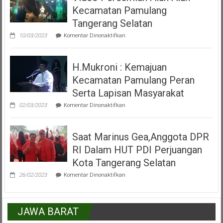
Acara
Kecamatan Pamulang
Misa
Inkulturasi
Tangerang Selatan
IKKSU
pada
Pamulang
10/03/2023
Komentar Dinonaktifkan
Video
Peresmian
Alun
H.Mukroni : Kemajuan
Alun
Kecamatan
Kecamatan Pamulang Peran
Pamulang
Tangerang
Serta Lapisan Masyarakat
Selatan
pada
02/03/2023
Komentar Dinonaktifkan
H.Mukroni
:
Kemajuan
Saat Marinus Gea,Anggota DPR
Kecamatan
Pamulang
RI Dalam HUT PDI Perjuangan
Peran
Serta
Kota Tangerang Selatan
Lapisan
pada
Masyarakat
26/02/2023
Komentar Dinonaktifkan
Saat
Marinus
Gea,Anggota
DPR
JAWA BARAT
RI
Dalam