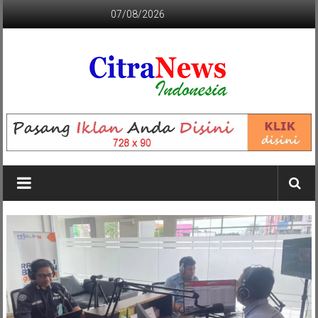
Lompat
07/08/2026
ke
konten
CITRANEWS
INDONESIA
BERANI
DAN
KRISTIS