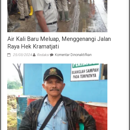
Air Kali Baru Meluap, Menggenangi Jalan
Raya Hek Kramatjati
pada
25/03/2024
Redaksi
Komentar Dinonaktifkan
Air
Kali
Baru
Meluap,
Menggenangi
Jalan
Raya
Hek
Kramatjati