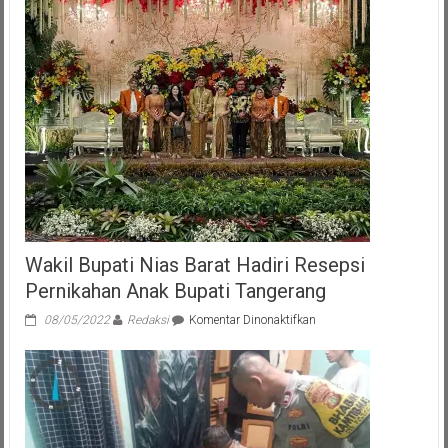
Wakil Bupati Nias Barat Hadiri Resepsi
Pernikahan Anak Bupati Tangerang
pada
08/05/2022
Redaksi
Komentar Dinonaktifkan
Wakil
Bupati
Nias
Barat
Hadiri
Resepsi
Pernikahan