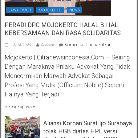
JAWA TIMUR
MOJOKERTO
NEWS
PERADI DPC MOJOKERTO HALAL BIHAL
KEBERSAMAAN DAN RASA SOLIDARITAS
pada
Komentar Dinonaktifkan
12/04/2025
Redaksi
PERADI
Mojokerto | Citranewsindonesia.com — Seiring
DPC
MOJOKERTO
Dengan Maraknya Prilaku Advokat Yang Tidak
HALAL
Mencermikan Marwah Advokat Sebagai
BIHAL
KEBERSAMA
Profesi Yang Mulia (officium Nobile) Seperti
DAN
Halnya Yang Terjadi
RASA
SOLIDARITAS
Selengkapnya
Aliansi Korban Surat Ijo Surabaya
tolak HGB diatas HPL versi