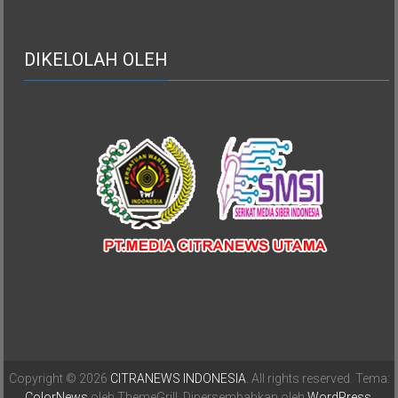
DIKELOLAH OLEH
Copyright © 2026
CITRANEWS INDONESIA
. All rights reserved. Tema:
ColorNews
oleh ThemeGrill. Dipersembahkan oleh
WordPress
.