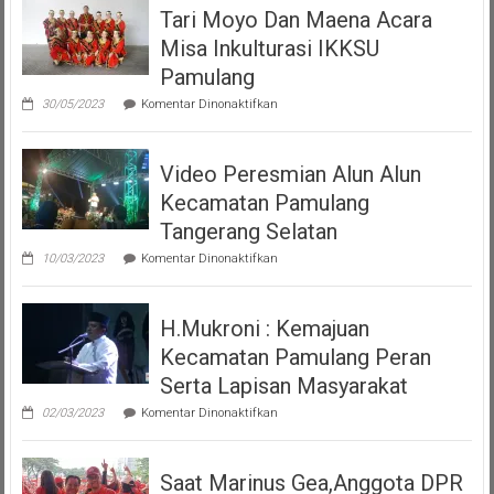
Tari Moyo Dan Maena Acara
(PMP
)
Misa Inkulturasi IKKSU
Persatuan
Pamulang
Masyarakat
pada
30/05/2023
Komentar Dinonaktifkan
Pemalang
Tari
Moyo
Tangsel
Dan
Video Peresmian Alun Alun
Maena
Acara
Kecamatan Pamulang
Misa
Inkulturasi
Tangerang Selatan
IKKSU
pada
Pamulang
10/03/2023
Komentar Dinonaktifkan
Video
Peresmian
Alun
H.Mukroni : Kemajuan
Alun
Kecamatan
Kecamatan Pamulang Peran
Pamulang
Tangerang
Serta Lapisan Masyarakat
Selatan
pada
02/03/2023
Komentar Dinonaktifkan
H.Mukroni
:
Kemajuan
Saat Marinus Gea,Anggota DPR
Kecamatan