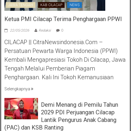
JAWA TENGAH
KAB CILACAP
NEWS
Ketua PMI Cilacap Terima Penghargaan PPWI
22/05/2026
Redaksi
0
CILACAP || CitraNewsindonesia.com –
Persatuan Pewarta Warga Indonesia (PPWI)
Kembali Mengapresiasi Tokoh Di Cilacap, Jawa
Tengah Melalui Pemberian Piagam
Penghargaan. Kali Ini Tokoh Kemanusiaan
Selengkapnya
Demi Menang di Pemilu Tahun
2029 PDI Perjuangan Cilacap
Lantik Pengurus Anak Cabang
(PAC) dan KSB Ranting