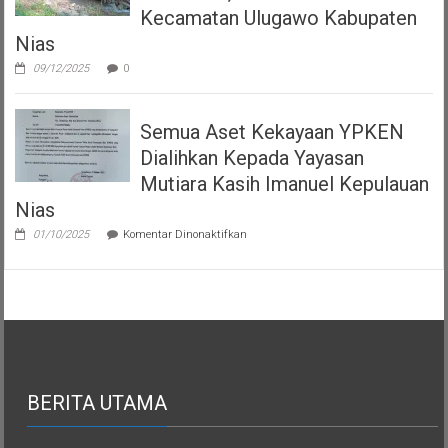
Kecamatan Ulugawo Kabupaten
Nias
09/12/2025
0
Semua Aset Kekayaan YPKEN
Dialihkan Kepada Yayasan
Mutiara Kasih Imanuel Kepulauan
Nias
pada
01/10/2025
Komentar Dinonaktifkan
Semua
Aset
Kekayaan
YPKEN
Dialihkan
Kepada
Yayasan
Mutiara
Kasih
Imanuel
BERITA UTAMA
Kepulauan
Nias