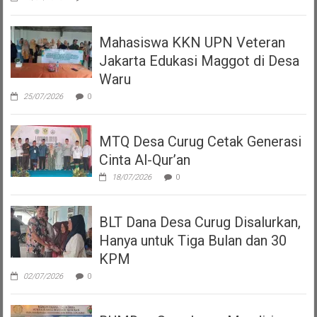
Mahasiswa KKN UPN Veteran
Jakarta Edukasi Maggot di Desa
Waru
25/07/2026
0
MTQ Desa Curug Cetak Generasi
Cinta Al-Qur’an
18/07/2026
0
BLT Dana Desa Curug Disalurkan,
Hanya untuk Tiga Bulan dan 30
KPM
02/07/2026
0