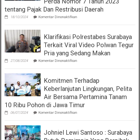
Perda Nomor 7 Tahun 2023
tentang Pajak Dan Restribusi Daerah
pada
18/10/2024
Komentar Dinonaktifkan
Aliansi
Korban
Surat
Klarifikasi Polrestabes Surabaya
Ijo
Surabaya
Terkait Viral Video Polwan Tegur
tolak
HGB
Pria yang Sedang Makan
diatas
pada
HPL
27/08/2024
Komentar Dinonaktifkan
Klarifikasi
versi
Polrestabes
Perda
Surabaya
Nomor
Komitmen Terhadap
Terkait
7
Viral
Tahun
Keberlanjutan Lingkungan, Pelita
Video
2023
Polwan
Air Bersama Pertamina Tanam
tentang
Tegur
Pajak
10 Ribu Pohon di Jawa Timur
Pria
Dan
yang
Restribusi
pada
06/07/2024
Komentar Dinonaktifkan
Sedang
Daerah
Komitmen
Makan
Terhadap
Keberlanjutan
Johniel Lewi Santoso : Surabaya
Lingkungan,
Pelita