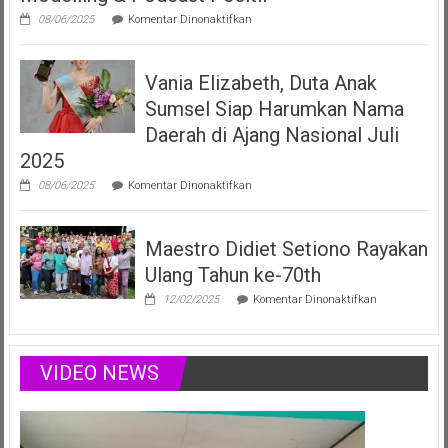
pada
08/06/2025
Komentar Dinonaktifkan
Vania
Elizabeth
Filberta,
Vania Elizabeth, Duta Anak
Duta
Anak
Sumsel Siap Harumkan Nama
Sumsel
yang
Daerah di Ajang Nasional Juli
Menginspirasi
2025
Lewat
Musik,
pada
08/06/2025
Komentar Dinonaktifkan
Modelling
Vania
&
Elizabeth,
Podcast
Duta
Positif
Maestro Didiet Setiono Rayakan
Anak
Sumsel
Ulang Tahun ke-70th
Siap
Harumkan
pada
12/02/2025
Komentar Dinonaktifkan
Nama
Maestro
Daerah
Didiet
di
Setiono
Ajang
Rayakan
VIDEO NEWS
Nasional
Ulang
Juli
Tahun
2025
ke-
70th