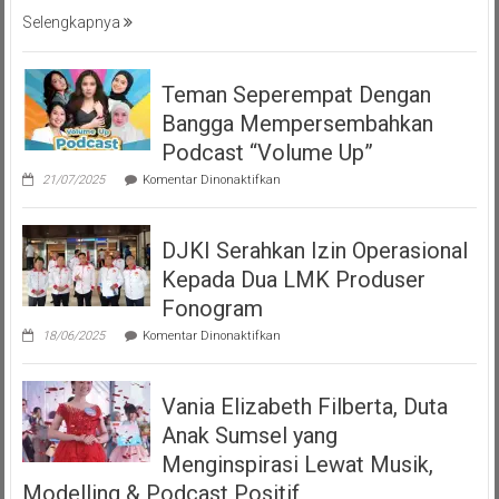
Selengkapnya
Teman Seperempat Dengan
Bangga Mempersembahkan
Podcast “Volume Up”
pada
21/07/2025
Komentar Dinonaktifkan
Teman
Seperempat
Dengan
DJKI Serahkan Izin Operasional
Bangga
Mempersembahkan
Kepada Dua LMK Produser
Podcast
“Volume
Fonogram
Up”
pada
18/06/2025
Komentar Dinonaktifkan
DJKI
Serahkan
Izin
Vania Elizabeth Filberta, Duta
Operasional
Kepada
Anak Sumsel yang
Dua
LMK
Menginspirasi Lewat Musik,
Produser
Modelling & Podcast Positif
Fonogram