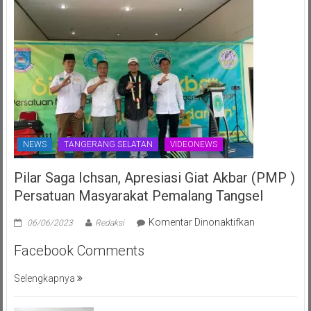
NEWS
TANGERANG SELATAN
VIDEONEWS
Pilar Saga Ichsan, Apresiasi Giat Akbar (PMP )
Persatuan Masyarakat Pemalang Tangsel
pada
Komentar Dinonaktifkan
06/06/2023
Redaksi
Pilar
Facebook Comments
Saga
Ichsan,
Selengkapnya
Apresiasi
Giat
Akbar