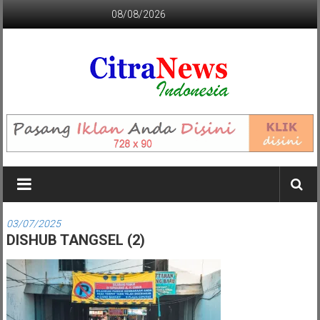
Lompat
08/08/2026
ke
konten
CITRANEWS
INDONESIA
BERANI
DAN
KRISTIS
03/07/2025
DISHUB TANGSEL (2)