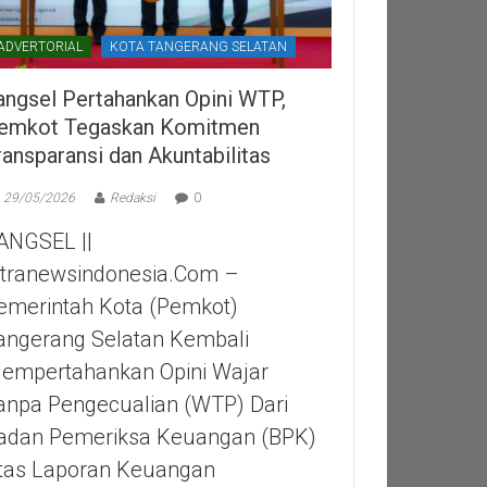
ADVERTORIAL
KOTA TANGERANG SELATAN
angsel Pertahankan Opini WTP,
emkot Tegaskan Komitmen
ransparansi dan Akuntabilitas
29/05/2026
Redaksi
0
ANGSEL ||
itranewsindonesia.com –
emerintah Kota (Pemkot)
angerang Selatan Kembali
empertahankan Opini Wajar
anpa Pengecualian (WTP) Dari
adan Pemeriksa Keuangan (BPK)
tas Laporan Keuangan