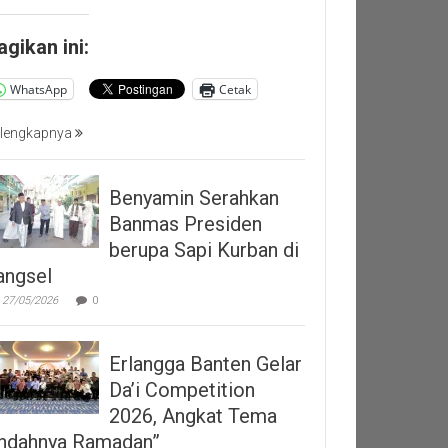
agikan ini:
WhatsApp
Cetak
lengkapnya
Benyamin Serahkan
Banmas Presiden
berupa Sapi Kurban di
angsel
27/05/2026
0
Erlangga Banten Gelar
Da’i Competition
2026, Angkat Tema
Indahnya Ramadan”