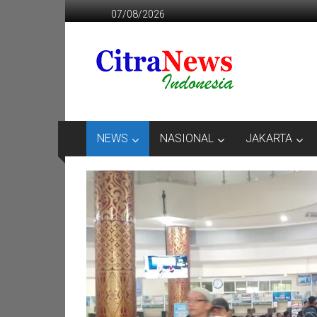
Lompat
07/08/2026
ke
konten
CITRANEWS
INDONESIA
BERANI
DAN
KRISTIS
NEWS
NASIONAL
JAKARTA