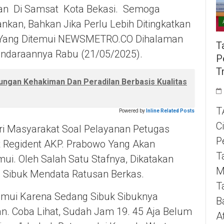
ian Di Samsat Kota Bekasi. Semoga
ankan, Bahkan Jika Perlu Lebih Ditingkatkan
ova Yang Ditemui NEWSMETRO.CO Dihalaman
T
endaraannya Rabu (21/05/2025).
P
T
ungan Kehakiman Dan Peradilan Berbasis Kualitas
T
Powered by
Inline Related Posts
C
ri Masyarakat Soal Pelayanan Petugas
P
it Regident AKP. Prabowo Yang Akan
T
mui. Oleh Salah Satu Stafnya, Dikatakan
M
 Sibuk Mendata Ratusan Berkas.
T
emui Karena Sedang Sibuk Sibuknya
B
n. Coba Lihat, Sudah Jam 19. 45 Aja Belum
A