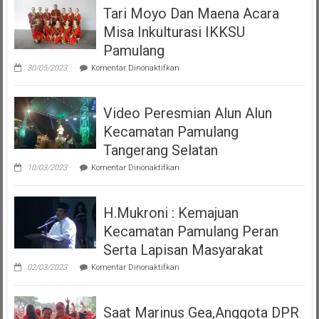
Tari Moyo Dan Maena Acara
Misa Inkulturasi IKKSU
Pamulang
pada
30/05/2023
Komentar Dinonaktifkan
Tari
Moyo
Dan
Video Peresmian Alun Alun
Maena
Acara
Kecamatan Pamulang
Misa
Inkulturasi
Tangerang Selatan
IKKSU
pada
Pamulang
10/03/2023
Komentar Dinonaktifkan
Video
Peresmian
Alun
H.Mukroni : Kemajuan
Alun
Kecamatan
Kecamatan Pamulang Peran
Pamulang
Tangerang
Serta Lapisan Masyarakat
Selatan
pada
02/03/2023
Komentar Dinonaktifkan
H.Mukroni
:
Kemajuan
Saat Marinus Gea,Anggota DPR
Kecamatan