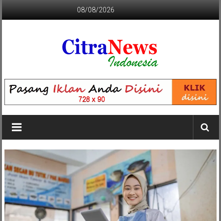
Lompat
08/08/2026
ke
konten
CITRANEWS
INDONESIA
BERANI
DAN
KRISTIS