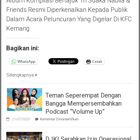
Album Kompilasi Bertajuk Tri Suaka Nabila &
Friends Resmi Diperkenalkan Kepada Publik
Dalam Acara Peluncuran Yang Digelar Di KFC
Kemang
Bagikan ini:
WhatsApp
Cetak
Selengkapnya
Teman Seperempat Dengan
Bangga Mempersembahkan
Podcast “Volume Up”
pada
21/07/2025
Komentar Dinonaktifkan
Teman
Seperempat
Dengan
DJKI Serahkan Izin Operasional
Bangga