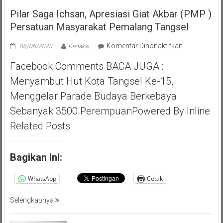
Pilar Saga Ichsan, Apresiasi Giat Akbar (PMP )
Persatuan Masyarakat Pemalang Tangsel
pada
Komentar Dinonaktifkan
06/06/2023
Redaksi
Pilar
Facebook Comments BACA JUGA :
Saga
Ichsan,
Menyambut Hut Kota Tangsel Ke-15,
Apresiasi
Menggelar Parade Budaya Berkebaya
Giat
Akbar
Sebanyak 3500 PerempuanPowered By Inline
(PMP
Related Posts
)
Persatuan
Masyarakat
Bagikan ini:
Pemalang
Tangsel
WhatsApp
Cetak
Selengkapnya