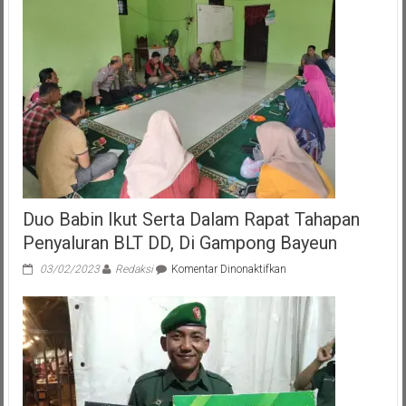
Duo Babin Ikut Serta Dalam Rapat Tahapan
Penyaluran BLT DD, Di Gampong Bayeun
pada
03/02/2023
Redaksi
Komentar Dinonaktifkan
Duo
Babin
Ikut
Serta
Dalam
Rapat
Tahapan
Penyaluran