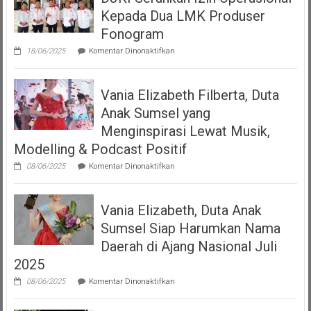
Mempersembahkan
Kepada Dua LMK Produser
Podcast
“Volume
Fonogram
Up”
pada
18/06/2025
Komentar Dinonaktifkan
DJKI
Serahkan
Izin
Vania Elizabeth Filberta, Duta
Operasional
Kepada
Anak Sumsel yang
Dua
LMK
Menginspirasi Lewat Musik,
Produser
Modelling & Podcast Positif
Fonogram
pada
08/06/2025
Komentar Dinonaktifkan
Vania
Elizabeth
Filberta,
Vania Elizabeth, Duta Anak
Duta
Anak
Sumsel Siap Harumkan Nama
Sumsel
yang
Daerah di Ajang Nasional Juli
Menginspirasi
2025
Lewat
Musik,
pada
08/06/2025
Komentar Dinonaktifkan
Modelling
Vania
&
Elizabeth,
Podcast