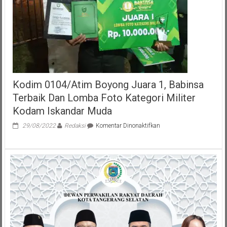
BLT
DD,
Di
Gampong
Bayeun
Kodim 0104/Atim Boyong Juara 1, Babinsa
Terbaik Dan Lomba Foto Kategori Militer
Kodam Iskandar Muda
pada
29/08/2022
Redaksi
Komentar Dinonaktifkan
Kodim
0104/Atim
Boyong
Juara
1,
Babinsa
Terbaik
Dan
Lomba
Foto
Kategori