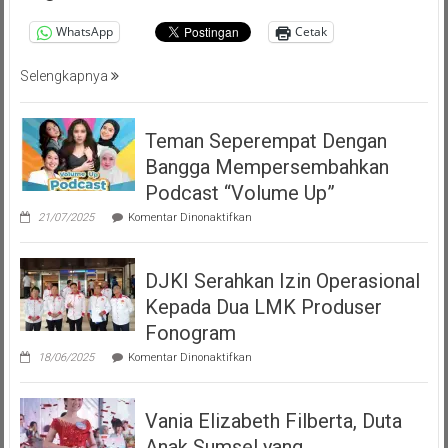
WhatsApp
Cetak
Selengkapnya
Teman Seperempat Dengan
Bangga Mempersembahkan
Podcast “Volume Up”
pada
21/07/2025
Komentar Dinonaktifkan
Teman
Seperempat
Dengan
DJKI Serahkan Izin Operasional
Bangga
Mempersembahkan
Kepada Dua LMK Produser
Podcast
“Volume
Fonogram
Up”
pada
18/06/2025
Komentar Dinonaktifkan
DJKI
Serahkan
Izin
Vania Elizabeth Filberta, Duta
Operasional
Kepada
Anak Sumsel yang