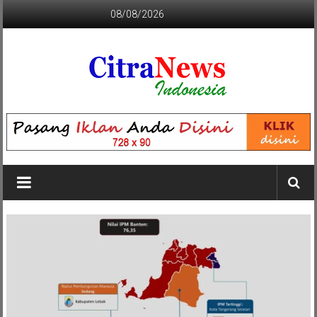
Lompat
08/08/2026
ke
konten
CITRANEWS
INDONESIA
BERANI
DAN
KRISTIS