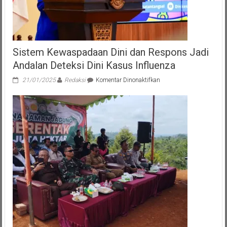
Sistem Kewaspadaan Dini dan Respons Jadi
Andalan Deteksi Dini Kasus Influenza
pada
21/01/2025
Redaksi
Komentar Dinonaktifkan
Sistem
Kewaspadaan
Dini
dan
Respons
Jadi
Andalan
Deteksi
Dini
Kasus
Influenza