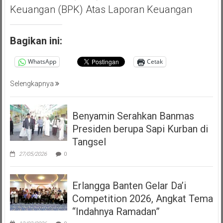
Keuangan (BPK) Atas Laporan Keuangan
Bagikan ini:
WhatsApp
Cetak
Selengkapnya
Benyamin Serahkan Banmas
Presiden berupa Sapi Kurban di
Tangsel
27/05/2026
0
Erlangga Banten Gelar Da’i
Competition 2026, Angkat Tema
“Indahnya Ramadan”