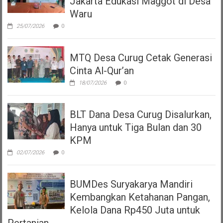
Jakarta Edukasi Maggot di Desa
Waru
25/07/2026
0
MTQ Desa Curug Cetak Generasi
Cinta Al-Qur’an
18/07/2026
0
BLT Dana Desa Curug Disalurkan,
Hanya untuk Tiga Bulan dan 30
KPM
02/07/2026
0
BUMDes Suryakarya Mandiri
Kembangkan Ketahanan Pangan,
Kelola Dana Rp450 Juta untuk
Pertanian