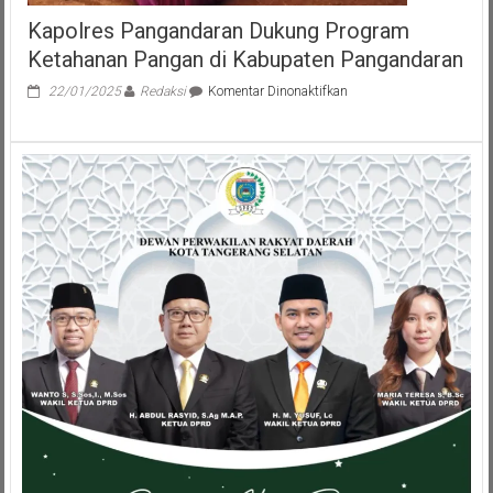
Kapolres Pangandaran Dukung Program
Ketahanan Pangan di Kabupaten Pangandaran
pada
22/01/2025
Redaksi
Komentar Dinonaktifkan
Kapolres
Pangandaran
Dukung
Program
Ketahanan
Pangan
di
Kabupaten
Pangandaran