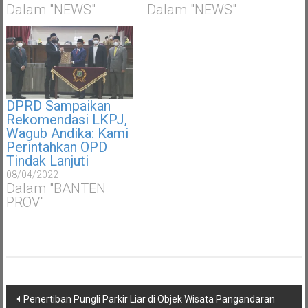
Dalam "NEWS"
Dalam "NEWS"
DPRD Sampaikan
Rekomendasi LKPJ,
Wagub Andika: Kami
Perintahkan OPD
Tindak Lanjuti
08/04/2022
Dalam "BANTEN
PROV"
Navigasi
Penertiban Pungli Parkir Liar di Objek Wisata Pangandaran