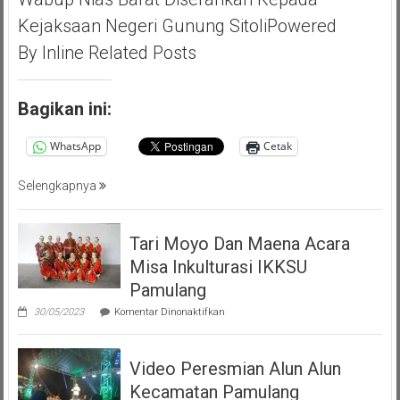
Apresiasi
Kejaksaan Negeri Gunung SitoliPowered
Giat
Akbar
By Inline Related Posts
(PMP
)
Persatuan
Bagikan ini:
Masyarakat
Pemalang
WhatsApp
Cetak
Tangsel
Selengkapnya
Tari Moyo Dan Maena Acara
Misa Inkulturasi IKKSU
Pamulang
pada
30/05/2023
Komentar Dinonaktifkan
Tari
Moyo
Dan
Video Peresmian Alun Alun
Maena
Acara
Kecamatan Pamulang
Misa