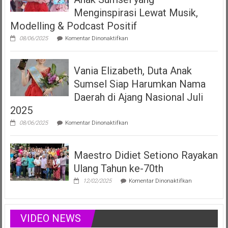
Dua
LMK
Menginspirasi Lewat Musik,
Produser
Modelling & Podcast Positif
Fonogram
pada
08/06/2025
Komentar Dinonaktifkan
Vania
Elizabeth
Filberta,
Vania Elizabeth, Duta Anak
Duta
Anak
Sumsel Siap Harumkan Nama
Sumsel
yang
Daerah di Ajang Nasional Juli
Menginspirasi
2025
Lewat
Musik,
pada
08/06/2025
Komentar Dinonaktifkan
Modelling
Vania
&
Elizabeth,
Podcast
Duta
Positif
Maestro Didiet Setiono Rayakan
Anak
Sumsel
Ulang Tahun ke-70th
Siap
Harumkan
pada
12/02/2025
Komentar Dinonaktifkan
Nama
Maestro
Daerah
Didiet
di
Setiono
Ajang
Rayakan
VIDEO NEWS
Nasional
Ulang
Juli
Tahun