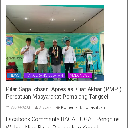
2025
ke-
70th
NEWS
TANGERANG SELATAN
VIDEONEWS
Pilar Saga Ichsan, Apresiasi Giat Akbar (PMP )
Persatuan Masyarakat Pemalang Tangsel
pada
Komentar Dinonaktifkan
06/06/2023
Redaksi
Pilar
Facebook Comments BACA JUGA : Penghina
Saga
Ichsan,
Wabup Nias Barat Diserahkan Kepada