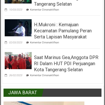
Inkulturasi
Tangerang Selatan
IKKSU
pada
Pamulang
10/03/2023
Komentar Dinonaktifkan
Video
Peresmian
Alun
H.Mukroni : Kemajuan
Alun
Kecamatan
Kecamatan Pamulang Peran
Pamulang
Tangerang
Serta Lapisan Masyarakat
Selatan
pada
02/03/2023
Komentar Dinonaktifkan
H.Mukroni
:
Kemajuan
Saat Marinus Gea,Anggota DPR
Kecamatan
Pamulang
RI Dalam HUT PDI Perjuangan
Peran
Serta
Kota Tangerang Selatan
Lapisan
pada
Masyarakat
26/02/2023
Komentar Dinonaktifkan
Saat
Marinus
Gea,Anggota
DPR
JAWA BARAT
RI
Dalam
HUT
PDI