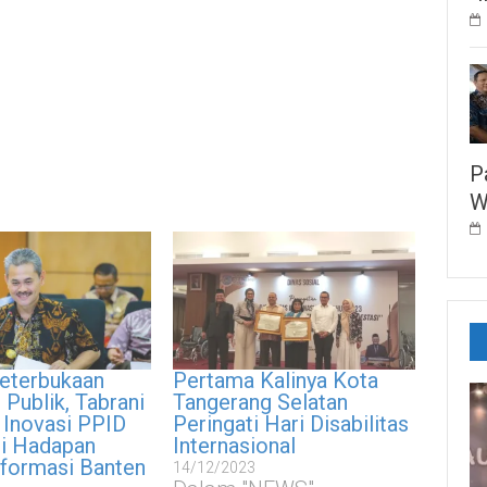
P
W
eterbukaan
Pertama Kalinya Kota
 Publik, Tabrani
Tangerang Selatan
 Inovasi PPID
Peringati Hari Disabilitas
di Hadapan
Internasional
nformasi Banten
14/12/2023