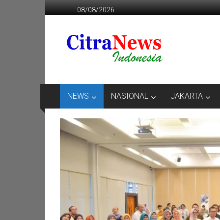
Lompat
08/08/2026
ke
konten
CITRANEWS
INDONESIA
BERANI
DAN
KRISTIS
NEWS
NASIONAL
JAKARTA