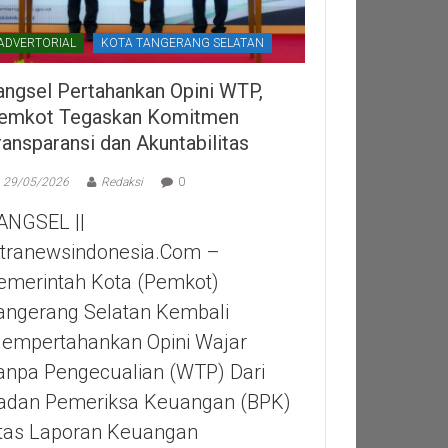
ADVERTORIAL
KOTA TANGERANG SELATAN
angsel Pertahankan Opini WTP,
emkot Tegaskan Komitmen
ransparansi dan Akuntabilitas
29/05/2026
Redaksi
0
ANGSEL ||
itranewsindonesia.com –
emerintah Kota (Pemkot)
angerang Selatan Kembali
empertahankan Opini Wajar
anpa Pengecualian (WTP) Dari
adan Pemeriksa Keuangan (BPK)
tas Laporan Keuangan