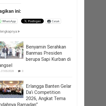
agikan ini:
WhatsApp
Cetak
lengkapnya
Benyamin Serahkan
Banmas Presiden
berupa Sapi Kurban di
angsel
27/05/2026
0
Erlangga Banten Gelar
Da’i Competition
2026, Angkat Tema
Indahnya Ramadan”