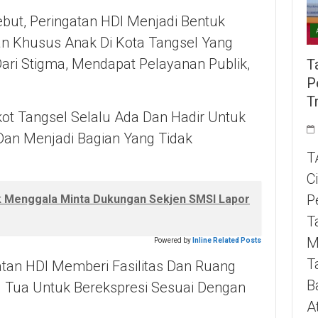
ut, Peringatan HDI Menjadi Bentuk
n Khusus Anak Di Kota Tangsel Yang
Dari Stigma, Mendapat Pelayanan Publik,
T
P
T
ot Tangsel Selalu Ada Dan Hadir Untuk
 Dan Menjadi Bagian Yang Tidak
T
C
P
k Menggala Minta Dukungan Sekjen SMSI Lapor
T
M
Powered by
Inline Related Posts
T
tan HDI Memberi Fasilitas Dan Ruang
B
ng Tua Untuk Berekspresi Sesuai Dengan
A