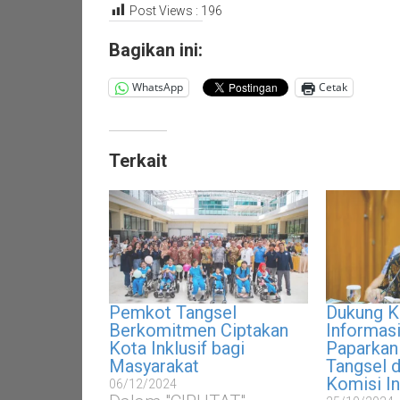
Post Views :
196
Bagikan ini:
WhatsApp
Cetak
Terkait
Pemkot Tangsel
Dukung K
Berkomitmen Ciptakan
Informasi
Kota Inklusif bagi
Paparkan
Masyarakat
Tangsel 
Komisi I
06/12/2024