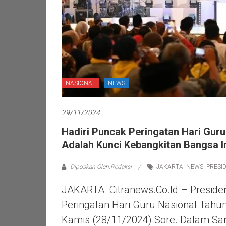
NASIONAL
NEWS
29/11/2024
Hadiri Puncak Peringatan Hari Gur
Adalah Kunci Kebangkitan Bangsa I
Diposkan Oleh:Redaksi
JAKARTA
,
NEWS
,
PRESI
JAKARTA Citranews.co.id – Preside
Peringatan Hari Guru Nasional Tah
Kamis (28/11/2024) Sore. Dalam S