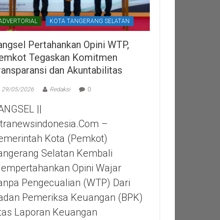
ADVERTORIAL
KOTA TANGERANG SELATAN
angsel Pertahankan Opini WTP,
emkot Tegaskan Komitmen
ransparansi dan Akuntabilitas
29/05/2026
Redaksi
0
ANGSEL ||
itranewsindonesia.com –
emerintah Kota (Pemkot)
angerang Selatan Kembali
empertahankan Opini Wajar
anpa Pengecualian (WTP) Dari
adan Pemeriksa Keuangan (BPK)
tas Laporan Keuangan