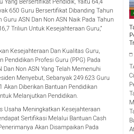
 Yang Bersertifikat Pendidik, Yaitu 64,4
ak 650 Guru Bersertifikat Dibanding Tahun
an Guru ASN Dan Non ASN Naik Pada Tahun
T
16,7 Triliun Untuk Kesejahteraan Guru,”
P
T
n Kesejahteraan Dan Kualitas Guru,
 Pendidikan Profesi Guru (PPG) Pada
T
N Dan Non ASN Yang Telah Memenuhi
C
Presiden Menyebut, Sebanyak 249.623 Guru
P
 Akan Diberikan Bantuan Pendidikan
T
ntuk Melanjutkan Pendidikan.
M
 Usaha Meningkatkan Kesejahteraan
T
apat Sertifikasi Melalui Bantuan Cash
B
 Penerimanya Akan Disampaikan Pada
A