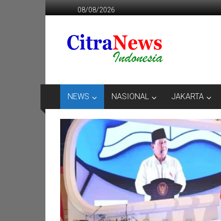
Lompat
08/08/2026
ke
konten
CITRANEWS
INDONESIA
BERANI
DAN
KRISTIS
NEWS
NASIONAL
JAKARTA