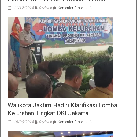
pada
11/12/2024
Redaksi
Komentar Dinonaktifkan
Pemkot
Tangsel
Raih
Juara
Pertama
Badan
Publik
Informatif
se-
Provinsi
Banten
Walikota Jaktim Hadiri Klarifikasi Lomba
Kelurahan Tingkat DKI Jakarta
pada
10/06/2024
Redaksi
Komentar Dinonaktifkan
Walikota
Jaktim