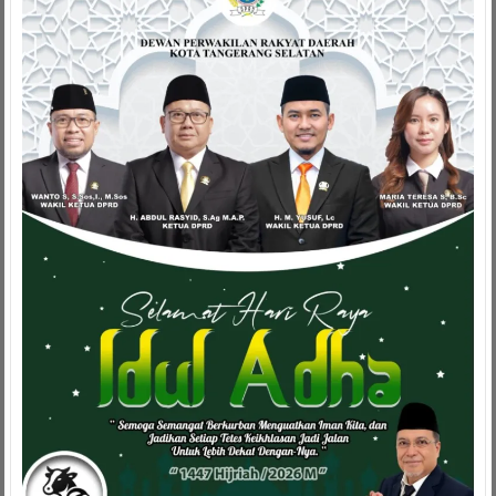
Apresiasi
E-
Reporting
dan
E-
Asuh
Tingkat
Provinsi
Banten