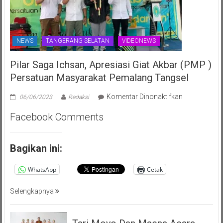
NEWS
TANGERANG SELATAN
VIDEONEWS
Pilar Saga Ichsan, Apresiasi Giat Akbar (PMP )
Persatuan Masyarakat Pemalang Tangsel
pada
Komentar Dinonaktifkan
06/06/2023
Redaksi
Pilar
Facebook Comments
Saga
Ichsan,
Apresiasi
Bagikan ini:
Giat
Akbar
WhatsApp
Cetak
(PMP
)
Persatuan
Selengkapnya
Masyarakat
Pemalang
Tangsel