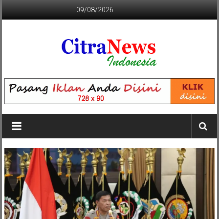
Lompat
09/08/2026
ke
konten
CITRANEWS
INDONESIA
BERANI
DAN
KRISTIS