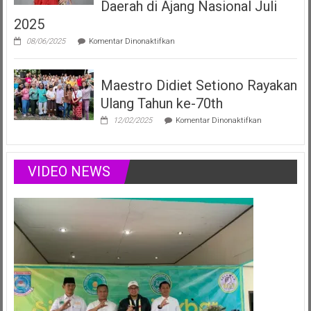
yang
Daerah di Ajang Nasional Juli
Menginspirasi
2025
Lewat
Musik,
pada
08/06/2025
Komentar Dinonaktifkan
Modelling
Vania
&
Elizabeth,
Podcast
Duta
Positif
Maestro Didiet Setiono Rayakan
Anak
Sumsel
Ulang Tahun ke-70th
Siap
Harumkan
pada
12/02/2025
Komentar Dinonaktifkan
Nama
Maestro
Daerah
Didiet
di
Setiono
Ajang
Rayakan
VIDEO NEWS
Nasional
Ulang
Juli
Tahun
2025
ke-
70th