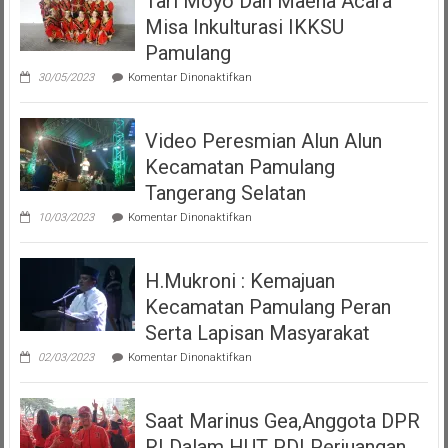
Tari Moyo Dan Maena Acara
Misa Inkulturasi IKKSU
Pamulang
pada
30/05/2023
Komentar Dinonaktifkan
Tari
Moyo
Dan
Video Peresmian Alun Alun
Maena
Acara
Kecamatan Pamulang
Misa
Inkulturasi
Tangerang Selatan
IKKSU
pada
Pamulang
10/03/2023
Komentar Dinonaktifkan
Video
Peresmian
Alun
H.Mukroni : Kemajuan
Alun
Kecamatan
Kecamatan Pamulang Peran
Pamulang
Tangerang
Serta Lapisan Masyarakat
Selatan
pada
02/03/2023
Komentar Dinonaktifkan
H.Mukroni
:
Kemajuan
Saat Marinus Gea,Anggota DPR
Kecamatan
Pamulang
RI Dalam HUT PDI Perjuangan