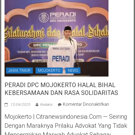
JAWA TIMUR
MOJOKERTO
NEWS
PERADI DPC MOJOKERTO HALAL BIHAL
KEBERSAMAAN DAN RASA SOLIDARITAS
pada
Komentar Dinonaktifkan
12/04/2025
Redaksi
PERADI
Mojokerto | Citranewsindonesia.com — Seiring
DPC
MOJOKERTO
Dengan Maraknya Prilaku Advokat Yang Tidak
HALAL
Mencermikan Marwah Advokat Sebagai