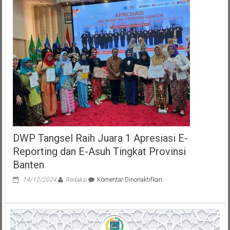
Hadiri
Klarifikasi
Lomba
Kelurahan
Tingkat
DKI
Jakarta
DWP Tangsel Raih Juara 1 Apresiasi E-
Reporting dan E-Asuh Tingkat Provinsi
Banten
pada
14/12/2024
Redaksi
Komentar Dinonaktifkan
DWP
Tangsel
Raih
Juara
1