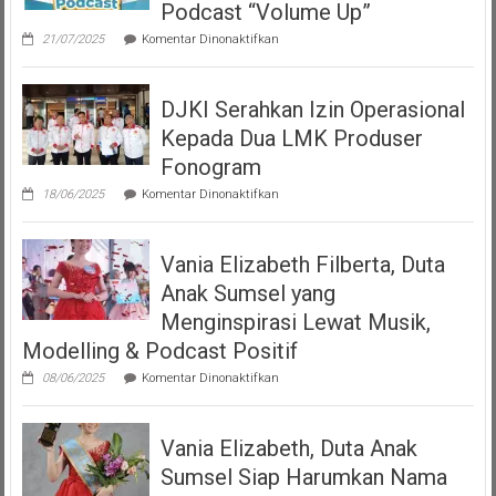
Podcast “Volume Up”
pada
21/07/2025
Komentar Dinonaktifkan
Teman
Seperempat
Dengan
DJKI Serahkan Izin Operasional
Bangga
Mempersembahkan
Kepada Dua LMK Produser
Podcast
“Volume
Fonogram
Up”
pada
18/06/2025
Komentar Dinonaktifkan
DJKI
Serahkan
Izin
Vania Elizabeth Filberta, Duta
Operasional
Kepada
Anak Sumsel yang
Dua
LMK
Menginspirasi Lewat Musik,
Produser
Modelling & Podcast Positif
Fonogram
pada
08/06/2025
Komentar Dinonaktifkan
Vania
Elizabeth
Filberta,
Vania Elizabeth, Duta Anak
Duta
Anak
Sumsel Siap Harumkan Nama
Sumsel