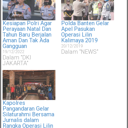
Kesiapan Polri Agar
Polda Banten Gelar
Perayaan Natal Dan
Apel Pasukan
Tahun Baru Berjalan
Operasi Lilin
Aman Dan Tak Ada
Kalimaya 2019
Gangguan
20/12/2019
Dalam "NEWS"
19/12/2022
Dalam "DKI
JAKARTA"
Kapolres
Pangandaran Gelar
Silaturahmi Bersama
Jurnalis dalam
Rangka Operasi Lilin