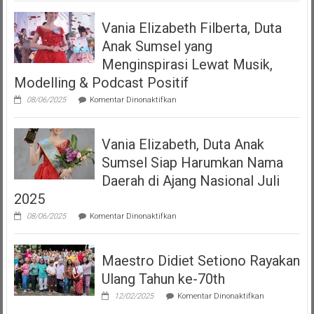
Serahkan
Izin
Vania Elizabeth Filberta, Duta
Operasional
Kepada
Anak Sumsel yang
Dua
LMK
Menginspirasi Lewat Musik,
Produser
Modelling & Podcast Positif
Fonogram
pada
08/06/2025
Komentar Dinonaktifkan
Vania
Elizabeth
Filberta,
Vania Elizabeth, Duta Anak
Duta
Anak
Sumsel Siap Harumkan Nama
Sumsel
yang
Daerah di Ajang Nasional Juli
Menginspirasi
2025
Lewat
Musik,
pada
08/06/2025
Komentar Dinonaktifkan
Modelling
Vania
&
Elizabeth,
Podcast
Duta
Positif
Maestro Didiet Setiono Rayakan
Anak
Sumsel
Ulang Tahun ke-70th
Siap
Harumkan
pada
12/02/2025
Komentar Dinonaktifkan
Nama
Maestro
Daerah