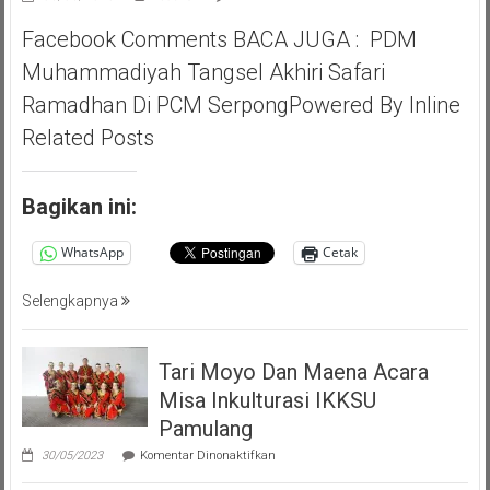
Pilar
Facebook Comments BACA JUGA : PDM
Saga
Ichsan,
Muhammadiyah Tangsel Akhiri Safari
Apresiasi
Ramadhan Di PCM SerpongPowered By Inline
Giat
Akbar
Related Posts
(PMP
)
Persatuan
Bagikan ini:
Masyarakat
Pemalang
WhatsApp
Cetak
Tangsel
Selengkapnya
Tari Moyo Dan Maena Acara
Misa Inkulturasi IKKSU
Pamulang
pada
30/05/2023
Komentar Dinonaktifkan
Tari
Moyo