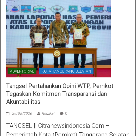
ADVERTORIAL
KOTA TANGERANG SELATAN
Tangsel Pertahankan Opini WTP, Pemkot
Tegaskan Komitmen Transparansi dan
Akuntabilitas
29/05/2026
Redaksi
0
TANGSEL || Citranewsindonesia.com –
Pemerintah Kota (Pemkot) Tangerang Selatan