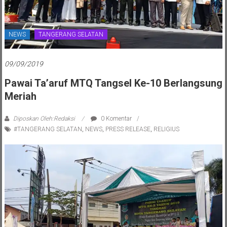
NEWS
TANGERANG SELATAN
09/09/2019
Pawai Ta’aruf MTQ Tangsel Ke-10 Berlangsung
Meriah
Diposkan Oleh:Redaksi
0 Komentar
#TANGERANG SELATAN
,
NEWS
,
PRESS RELEASE
,
RELIGIUS