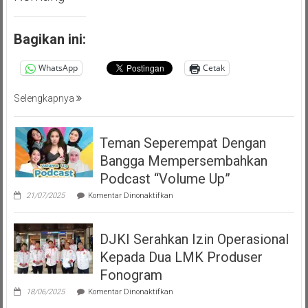
Bagikan ini:
WhatsApp
Cetak
Selengkapnya
Teman Seperempat Dengan
Bangga Mempersembahkan
Podcast “Volume Up”
pada
21/07/2025
Komentar Dinonaktifkan
Teman
Seperempat
Dengan
DJKI Serahkan Izin Operasional
Bangga
Mempersembahkan
Kepada Dua LMK Produser
Podcast
“Volume
Fonogram
Up”
pada
18/06/2025
Komentar Dinonaktifkan
DJKI