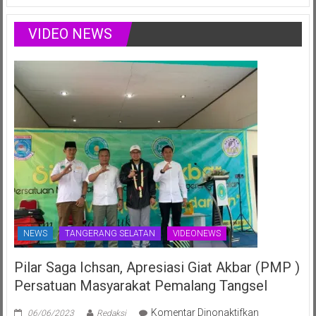
Didiet
di
Setiono
Ajang
Rayakan
VIDEO NEWS
Nasional
Ulang
Juli
Tahun
2025
ke-
70th
NEWS
TANGERANG SELATAN
VIDEONEWS
Pilar Saga Ichsan, Apresiasi Giat Akbar (PMP )
Persatuan Masyarakat Pemalang Tangsel
pada
Komentar Dinonaktifkan
06/06/2023
Redaksi