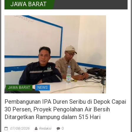
JAWA BARAT
RI
Dalam
HUT
PDI
Perjuangan
Kota
Tangerang
Selatan
JAWA BARAT
NEWS
Pembangunan IPA Duren Seribu di Depok Capai
30 Persen, Proyek Pengolahan Air Bersih
Ditargetkan Rampung dalam 515 Hari
07/08/2026
Redaksi
0