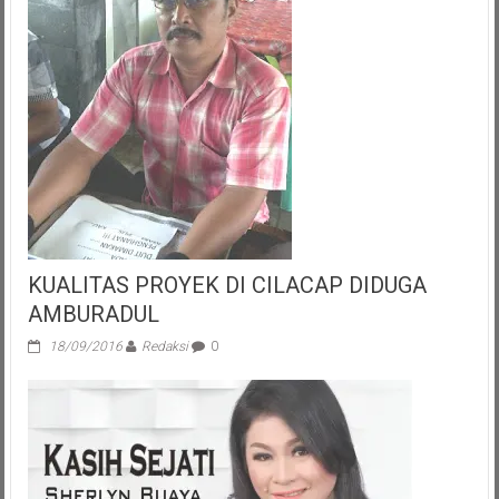
Bersih
Di
BSD,
Banyamin
Dukung
Tim
Khusus
PWI
Tangsel
Lakukan
Kajian
KUALITAS PROYEK DI CILACAP DIDUGA
AMBURADUL
18/09/2016
Redaksi
0