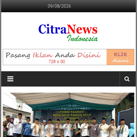
Lompat
09/08/2026
ke
konten
CITRANEWS
INDONESIA
BERANI
DAN
KRISTIS