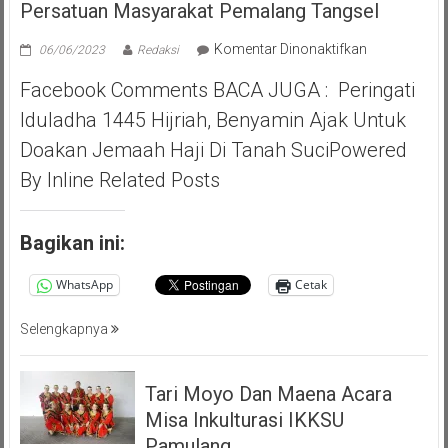
Persatuan Masyarakat Pemalang Tangsel
pada
Komentar Dinonaktifkan
06/06/2023
Redaksi
Pilar
Facebook Comments BACA JUGA : Peringati
Saga
Ichsan,
Iduladha 1445 Hijriah, Benyamin Ajak Untuk
Apresiasi
Doakan Jemaah Haji Di Tanah SuciPowered
Giat
Akbar
By Inline Related Posts
(PMP
)
Persatuan
Bagikan ini:
Masyarakat
Pemalang
WhatsApp
Cetak
Tangsel
Selengkapnya
Tari Moyo Dan Maena Acara
Misa Inkulturasi IKKSU
Pamulang