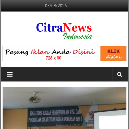
Lompat
07/08/2026
ke
konten
CITRANEWS
INDONESIA
BERANI
DAN
KRISTIS