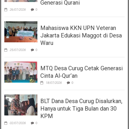
Generasi Qurani
26/07/2026
0
Mahasiswa KKN UPN Veteran
Jakarta Edukasi Maggot di Desa
Waru
25/07/2026
0
MTQ Desa Curug Cetak Generasi
Cinta Al-Qur’an
18/07/2026
0
BLT Dana Desa Curug Disalurkan,
Hanya untuk Tiga Bulan dan 30
KPM
02/07/2026
0