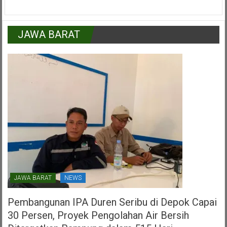
Saat
Marinus
Gea,Anggota
DPR
JAWA BARAT
RI
Dalam
HUT
PDI
Perjuangan
Kota
Tangerang
Selatan
JAWA BARAT
NEWS
Pembangunan IPA Duren Seribu di Depok Capai
30 Persen, Proyek Pengolahan Air Bersih