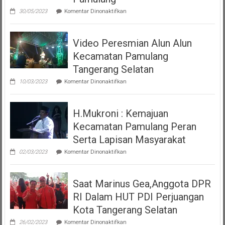
pada
30/05/2023
Komentar Dinonaktifkan
Tari
Moyo
Dan
Video Peresmian Alun Alun
Maena
Acara
Kecamatan Pamulang
Misa
Inkulturasi
Tangerang Selatan
IKKSU
pada
Pamulang
10/03/2023
Komentar Dinonaktifkan
Video
Peresmian
Alun
H.Mukroni : Kemajuan
Alun
Kecamatan
Kecamatan Pamulang Peran
Pamulang
Tangerang
Serta Lapisan Masyarakat
Selatan
pada
02/03/2023
Komentar Dinonaktifkan
H.Mukroni
:
Kemajuan
Saat Marinus Gea,Anggota DPR
Kecamatan
Pamulang
RI Dalam HUT PDI Perjuangan
Peran
Serta
Kota Tangerang Selatan
Lapisan
pada
Masyarakat
26/02/2023
Komentar Dinonaktifkan