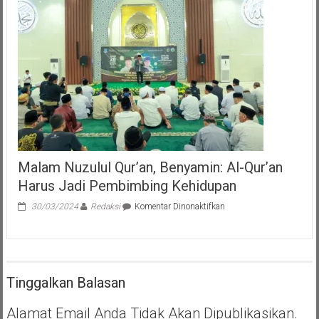
Lonjakan
Covid
–
19,
Vaksinasi
Harus
Jalan
Terus
Malam Nuzulul Qur’an, Benyamin: Al-Qur’an
Harus Jadi Pembimbing Kehidupan
pada
30/03/2024
Redaksi
Komentar Dinonaktifkan
Malam
Nuzulul
Qur’an,
Benyamin:
Al-
Tinggalkan Balasan
Qur’an
Harus
Jadi
Alamat Email Anda Tidak Akan Dipublikasikan.