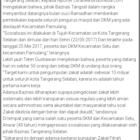
Tangerang Selatan, kepada reporter Citranewsindonesia.com
mengatakan bahwa, pihak Baznas Tangsel dalam rangka
menyambut datangnya bulan suci Ramadhan memberikan
pembekalan kepada seluruh pengurus masjid dan DKM yang ada
diwilayah Kecamatan Pamulang.
“Sosialisasi ini dilakukan di Tujuh Kecamatan se Kota Tangerang
Selatan dan dimulai dari hari Senin (22/05-2017) Dan terakhir pada
tanggal 25 Mei 2017, peserta dari DKM Kecamatan Setu dan
kecamatan Pamulang,” terangnya.
Lebih jauh Teten Gustiawan menjelskan bahwa, peserta yang datang
hari ini sekitar 50 orang dan setiap DKM di undang dua orang.
“Target kami untuk pengumpulan zakat adalah sebesar 15 milyar
untuk seluruh kota Tangerang Selatan, karena ini adalah tahun
pertama kami kerja.
Adanya Baznas diharapkan supaya pengelolaan zakat lebih
sistematis dan lebih transparan sesuai regulasi yang lebih aman
secara administrasi serta akuntabel dan masyarakat tahu soal
Zakat dikelola dengan benar dan dapat diaudit,” tandasnya.
Di tempat yang sama salah satu peserta DKM dari Kecamatan Setu,
Anwar (40 tahun) mengapresiasi sosialisasi yang dilaksanakan oleh
pihak Baznas Tangerang Selatan.
“Sekarang ini dengan adanya kwitansi pungutan Zakat Fitrah