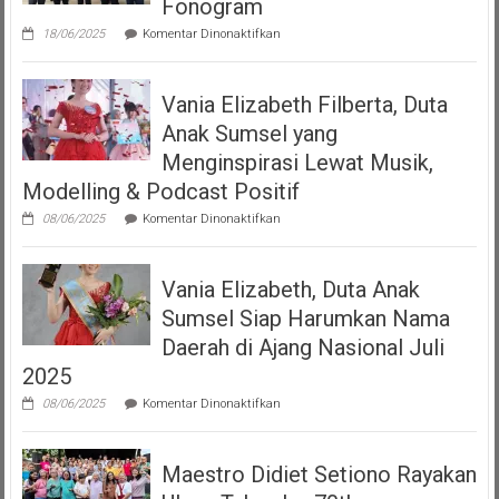
Fonogram
Up”
pada
18/06/2025
Komentar Dinonaktifkan
DJKI
Serahkan
Izin
Vania Elizabeth Filberta, Duta
Operasional
Kepada
Anak Sumsel yang
Dua
LMK
Menginspirasi Lewat Musik,
Produser
Modelling & Podcast Positif
Fonogram
pada
08/06/2025
Komentar Dinonaktifkan
Vania
Elizabeth
Filberta,
Vania Elizabeth, Duta Anak
Duta
Anak
Sumsel Siap Harumkan Nama
Sumsel
yang
Daerah di Ajang Nasional Juli
Menginspirasi
2025
Lewat
Musik,
pada
08/06/2025
Komentar Dinonaktifkan
Modelling
Vania
&
Elizabeth,
Podcast
Duta
Positif
Maestro Didiet Setiono Rayakan
Anak
Sumsel