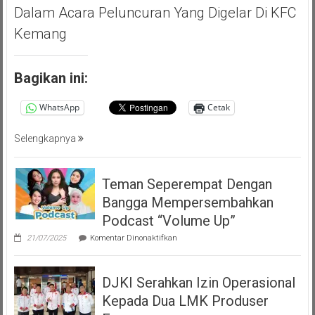
Dalam Acara Peluncuran Yang Digelar Di KFC
Kemang
Bagikan ini:
WhatsApp
Cetak
Selengkapnya
Teman Seperempat Dengan
Bangga Mempersembahkan
Podcast “Volume Up”
pada
21/07/2025
Komentar Dinonaktifkan
Teman
Seperempat
Dengan
DJKI Serahkan Izin Operasional
Bangga
Mempersembahkan
Kepada Dua LMK Produser
Podcast
“Volume