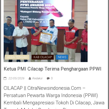
JAWA TENGAH
KAB CILACAP
NEWS
Ketua PMI Cilacap Terima Penghargaan PPWI
22/05/2026
Redaksi
0
CILACAP || CitraNewsindonesia.com –
Persatuan Pewarta Warga Indonesia (PPWI)
Kembali Mengapresiasi Tokoh Di Cilacap, Jawa