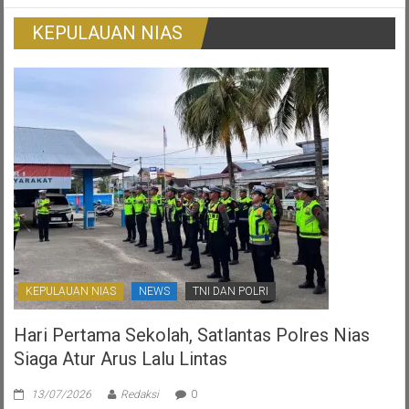
Korban
Tradisional
Surat
KEPULAUAN NIAS
Ijo:
Gambaran
Otonomi
Daerah
Yang
Ternoda
KEPULAUAN NIAS
NEWS
TNI DAN POLRI
Hari Pertama Sekolah, Satlantas Polres Nias
Siaga Atur Arus Lalu Lintas
13/07/2026
Redaksi
0