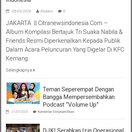
08/05/2026
Redaksi
0
JAKARTA || Citranewsindonesia.com –
Album Kompilasi Bertajuk Tri Suaka Nabila &
Friends Resmi Diperkenalkan Kepada Publik
Dalam Acara Peluncuran Yang Digelar Di KFC
Kemang
Selengkapnya
Teman Seperempat Dengan
Bangga Mempersembahkan
Podcast “Volume Up”
pada
21/07/2025
Komentar Dinonaktifkan
Teman
Seperempat
Dengan
DJKI Serahkan Izin Operasional
Bangga