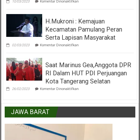
Pamulang
10/03/2023
Komentar Dinonaktifkan
Video
Peresmian
Alun
H.Mukroni : Kemajuan
Alun
Kecamatan
Kecamatan Pamulang Peran
Pamulang
Tangerang
Serta Lapisan Masyarakat
Selatan
pada
02/03/2023
Komentar Dinonaktifkan
H.Mukroni
:
Kemajuan
Saat Marinus Gea,Anggota DPR
Kecamatan
Pamulang
RI Dalam HUT PDI Perjuangan
Peran
Serta
Kota Tangerang Selatan
Lapisan
pada
Masyarakat
26/02/2023
Komentar Dinonaktifkan
Saat
Marinus
Gea,Anggota
DPR
JAWA BARAT
RI
Dalam
HUT
PDI
Perjuangan
Kota