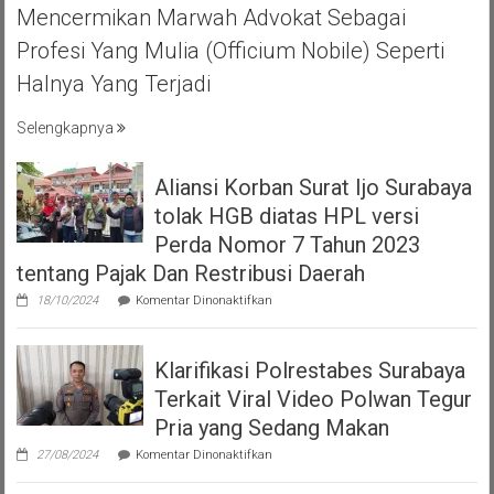
Mencermikan Marwah Advokat Sebagai
BIHAL
KEBERSAMA
Profesi Yang Mulia (officium Nobile) Seperti
DAN
Halnya Yang Terjadi
RASA
SOLIDARITAS
Selengkapnya
Aliansi Korban Surat Ijo Surabaya
tolak HGB diatas HPL versi
Perda Nomor 7 Tahun 2023
tentang Pajak Dan Restribusi Daerah
pada
18/10/2024
Komentar Dinonaktifkan
Aliansi
Korban
Surat
Klarifikasi Polrestabes Surabaya
Ijo
Surabaya
Terkait Viral Video Polwan Tegur
tolak
HGB
Pria yang Sedang Makan
diatas
pada
HPL
27/08/2024
Komentar Dinonaktifkan
Klarifikasi
versi
Polrestabes
Perda