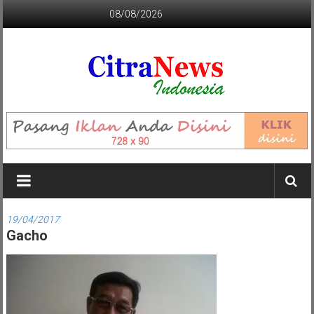
Lompat
08/08/2026
ke
konten
CITRANEWS
INDONESIA
BERANI
DAN
KRISTIS
19/04/2017
Gacho