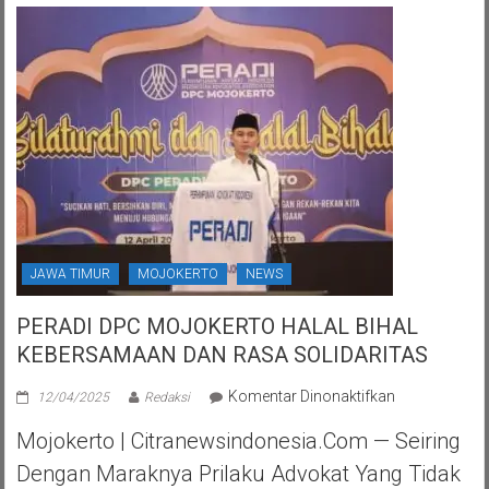
JAWA TIMUR
MOJOKERTO
NEWS
PERADI DPC MOJOKERTO HALAL BIHAL
KEBERSAMAAN DAN RASA SOLIDARITAS
pada
Komentar Dinonaktifkan
12/04/2025
Redaksi
PERADI
Mojokerto | Citranewsindonesia.com — Seiring
DPC
MOJOKERTO
Dengan Maraknya Prilaku Advokat Yang Tidak
HALAL