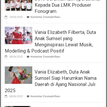
Mempersembahkan
Kepada Dua LMK Produser
Podcast
“Volume
Fonogram
Up”
pada
18/06/2025
Komentar Dinonaktifkan
DJKI
Serahkan
Izin
Vania Elizabeth Filberta, Duta
Operasional
Kepada
Anak Sumsel yang
Dua
LMK
Menginspirasi Lewat Musik,
Produser
Modelling & Podcast Positif
Fonogram
pada
08/06/2025
Komentar Dinonaktifkan
Vania
Elizabeth
Filberta,
Vania Elizabeth, Duta Anak
Duta
Anak
Sumsel Siap Harumkan Nama
Sumsel
yang
Daerah di Ajang Nasional Juli
Menginspirasi
2025
Lewat
Musik,
pada
08/06/2025
Komentar Dinonaktifkan
Modelling
Vania
&
Elizabeth,
Podcast
Duta