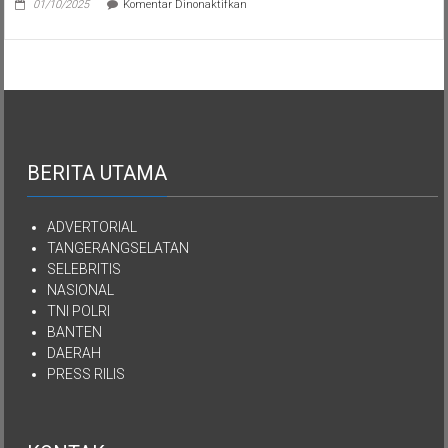
01/10/2025
Komentar Dinonaktifkan
Semua
Aset
Kekayaan
YPKEN
Dialihkan
Kepada
Yayasan
Mutiara
Kasih
Imanuel
BERITA UTAMA
Kepulauan
Nias
ADVERTORIAL
TANGERANGSELATAN
SELEBRITIS
NASIONAL
TNI POLRI
BANTEN
DAERAH
PRESS RILIS