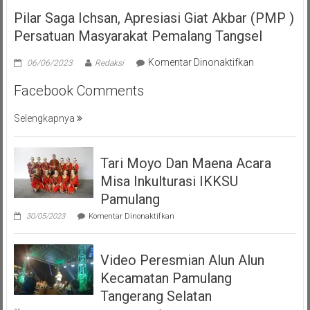
Pilar Saga Ichsan, Apresiasi Giat Akbar (PMP )
Persatuan Masyarakat Pemalang Tangsel
pada
Komentar Dinonaktifkan
06/06/2023
Redaksi
Pilar
Facebook Comments
Saga
Ichsan,
Selengkapnya
Apresiasi
Giat
Akbar
Tari Moyo Dan Maena Acara
(PMP
)
Misa Inkulturasi IKKSU
Persatuan
Pamulang
Masyarakat
pada
30/05/2023
Komentar Dinonaktifkan
Pemalang
Tari
Moyo
Tangsel
Dan
Video Peresmian Alun Alun
Maena
Acara
Kecamatan Pamulang
Misa
Inkulturasi
Tangerang Selatan
IKKSU
pada