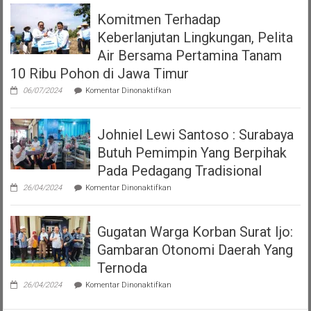
Surabaya
Nomor
Komitmen Terhadap
Terkait
7
Viral
Tahun
Keberlanjutan Lingkungan, Pelita
Video
2023
Polwan
Air Bersama Pertamina Tanam
tentang
Tegur
Pajak
10 Ribu Pohon di Jawa Timur
Pria
Dan
yang
Restribusi
pada
06/07/2024
Komentar Dinonaktifkan
Sedang
Daerah
Komitmen
Makan
Terhadap
Keberlanjutan
Johniel Lewi Santoso : Surabaya
Lingkungan,
Pelita
Butuh Pemimpin Yang Berpihak
Air
Bersama
Pada Pedagang Tradisional
Pertamina
pada
Tanam
26/04/2024
Komentar Dinonaktifkan
Johniel
10
Lewi
Ribu
Santoso
Pohon
Gugatan Warga Korban Surat Ijo:
:
di
Surabaya
Jawa
Gambaran Otonomi Daerah Yang
Butuh
Timur
Pemimpin
Ternoda
Yang
pada
Berpihak
26/04/2024
Komentar Dinonaktifkan
Gugatan
Pada
Warga
Pedagang