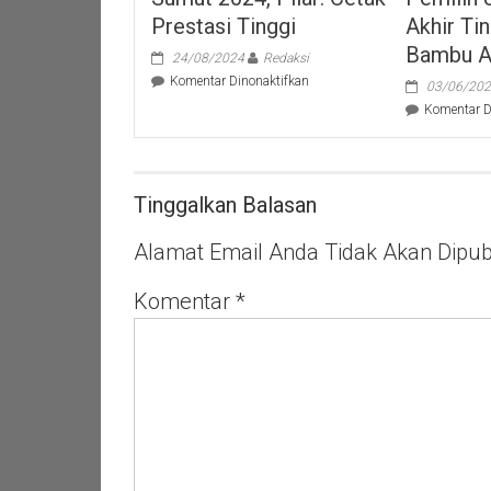
Prestasi Tinggi
Akhir Ti
Bambu A
24/08/2024
Redaksi
pada
Komentar Dinonaktifkan
03/06/20
Lepas
Komentar D
Atlet
Tangsel
Menuju
PON
XXI
Tinggalkan Balasan
Aceh-
Sumut
Alamat Email Anda Tidak Akan Dipubl
2024,
Pilar:
Komentar
*
Cetak
Prestasi
Tinggi