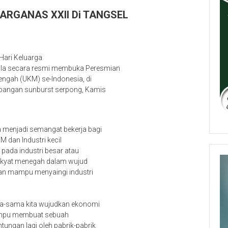
 HARGANAS XXII Di TANGSEL
Hari Keluarga
Kalla secara resmi membuka Peresmian
ngah (UKM) se-Indonesia, di
lapangan sunburst serpong, Kamis
menjadi semangat bekerja bagi
 dan Industri kecil
g pada industri besar atau
akyat menegah dalam wujud
an mampu menyaingi industri
ma-sama kita wujudkan ekonomi
mampu membuat sebuah
antungan lagi oleh pabrik-pabrik