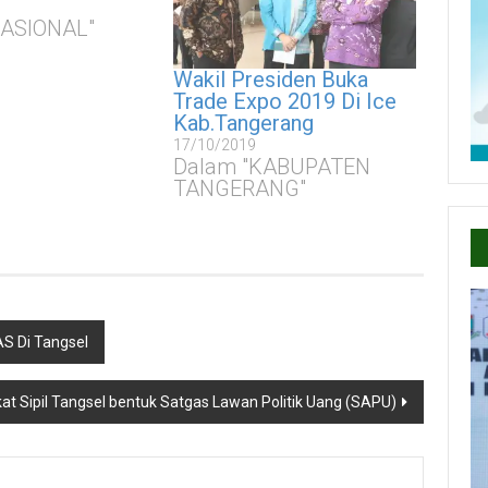
NASIONAL"
Wakil Presiden Buka
Trade Expo 2019 Di Ice
Kab.Tangerang
17/10/2019
Dalam "KABUPATEN
TANGERANG"
S Di Tangsel
t Sipil Tangsel bentuk Satgas Lawan Politik Uang (SAPU)