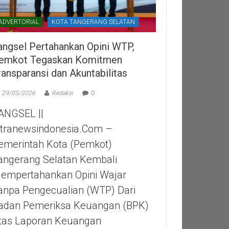
ADVERTORIAL
KOTA TANGERANG SELATAN
angsel Pertahankan Opini WTP,
emkot Tegaskan Komitmen
ransparansi dan Akuntabilitas
29/05/2026
Redaksi
0
ANGSEL ||
itranewsindonesia.com –
emerintah Kota (Pemkot)
angerang Selatan Kembali
empertahankan Opini Wajar
anpa Pengecualian (WTP) Dari
adan Pemeriksa Keuangan (BPK)
tas Laporan Keuangan