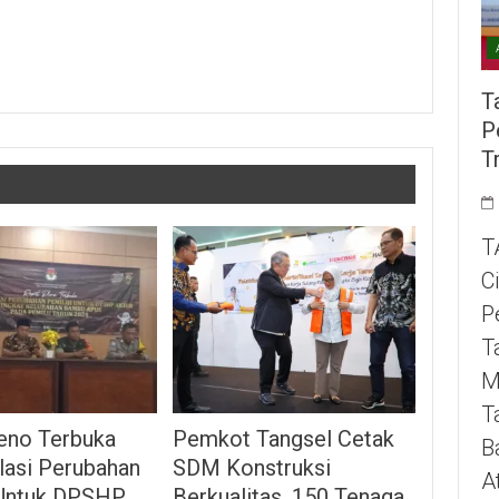
T
P
T
T
C
P
T
M
T
Pemkot Tangsel Cetak
eno Terbuka
B
SDM Konstruksi
lasi Perubahan
A
Berkualitas, 150 Tenaga
 Untuk DPSHP