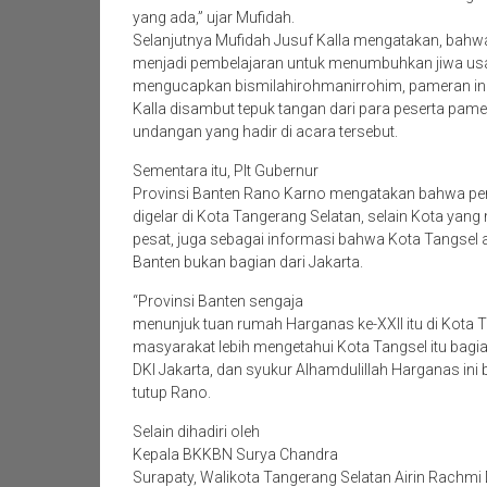
yang ada,” ujar Mufidah.
Selanjutnya Mufidah Jusuf Kalla mengatakan, bah
menjadi pembelajaran untuk menumbuhkan jiwa usa
mengucapkan bismilahirohmanirrohim, pameran ini 
Kalla disambut tepuk tangan dari para peserta pam
undangan yang hadir di acara tersebut.
Sementara itu, Plt Gubernur
Provinsi Banten Rano Karno mengatakan bahwa per
digelar di Kota Tangerang Selatan, selain Kota ya
pesat, juga sebagai informasi bahwa Kota Tangsel 
Banten bukan bagian dari Jakarta.
“Provinsi Banten sengaja
menunjuk tuan rumah Harganas ke-XXII itu di Kota T
masyarakat lebih mengetahui Kota Tangsel itu bagia
DKI Jakarta, dan syukur Alhamdulillah Harganas ini 
tutup Rano.
Selain dihadiri oleh
Kepala BKKBN Surya Chandra
Surapaty, Walikota Tangerang Selatan Airin Rachmi