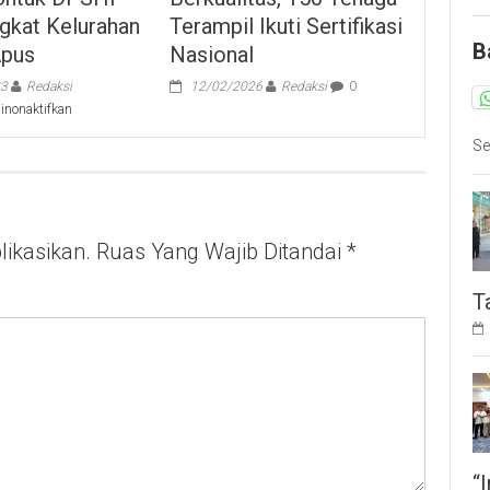
Terampil Ikuti Sertifikasi
ngkat Kelurahan
B
Nasional
pus
12/02/2026
Redaksi
0
23
Redaksi
pada
inonaktifkan
Rapat
Se
Pleno
Terbuka
Rekapitulasi
Perubahan
Pemilih
ikasikan.
Untuk
Ruas Yang Wajib Ditandai
*
DPSHP
Akhir
T
Tingkat
Kelurahan
Bambu
Apus
“