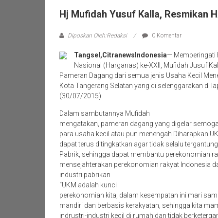
Hj Mufidah Yusuf Kalla, Resmikan
Diposkan Oleh:Redaksi
0 Komentar
Tangsel,CitranewsIndonesia
— Memperingati 
Nasional (Harganas) ke-XXII, Mufidah Jusuf 
Pameran Dagang dari semua jenis Usaha Kecil Mene
Kota Tangerang Selatan yang di selenggarakan di 
(30/07/2015).
Dalam sambutannya Mufidah
mengatakan, pameran dagang yang digelar semoga 
para usaha kecil atau pun menengah.Diharapkan UKM
dapat terus ditingkatkan agar tidak selalu tergantun
Pabrik, sehingga dapat membantu perekonomian r
mensejahterakan perekonomian rakyat Indonesia d
industri pabrikan
“UKM adalah kunci
perekonomian kita, dalam kesempatan ini mari sa
mandiri dan berbasis kerakyatan, sehingga kita 
indrustri-industri kecil di rumah dan tidak berketerg