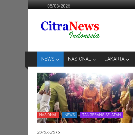
Lompat
08/08/2026
ke
konten
CITRANEWS
INDONESIA
BERANI
DAN
KRISTIS
NEWS
NASIONAL
JAKARTA
NASIONAL
NEWS
TANGERANG SELATAN
30/07/2015