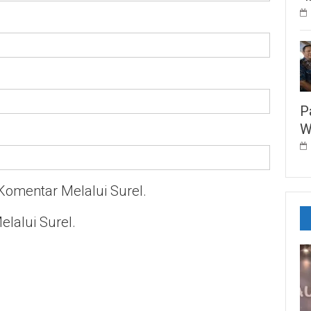
P
W
Komentar Melalui Surel.
elalui Surel.