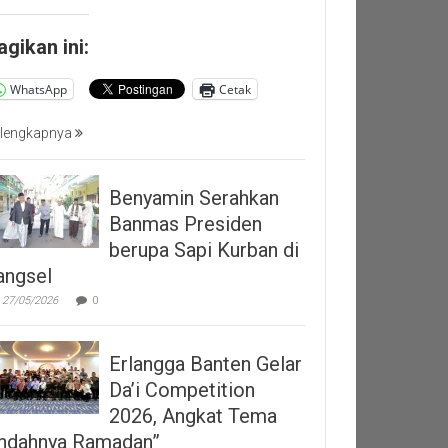
agikan ini:
WhatsApp
Cetak
lengkapnya
Benyamin Serahkan
Banmas Presiden
berupa Sapi Kurban di
angsel
27/05/2026
0
Erlangga Banten Gelar
Da’i Competition
2026, Angkat Tema
Indahnya Ramadan”