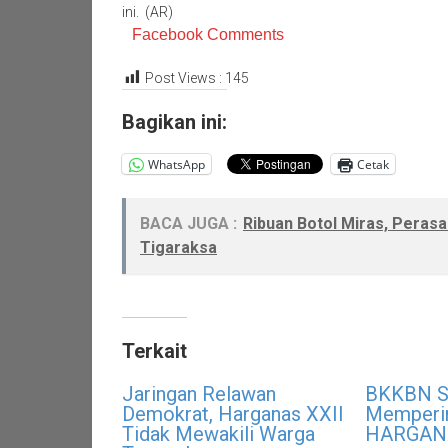
ini. (AR)
Facebook Comments
Post Views :
145
Bagikan ini:
WhatsApp
Cetak
BACA JUGA :
Ribuan Botol Miras, Peras
Tigaraksa
Terkait
Jaringan Relawan
BKKBN S
Demokrat, Harganas XXII
Memperin
Tidak Mewakili Warga
HARGANA