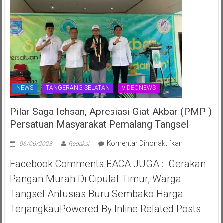
NEWS
TANGERANG SELATAN
VIDEONEWS
Pilar Saga Ichsan, Apresiasi Giat Akbar (PMP )
Persatuan Masyarakat Pemalang Tangsel
pada
Komentar Dinonaktifkan
06/06/2023
Redaksi
Pilar
Facebook Comments BACA JUGA : Gerakan
Saga
Ichsan,
Pangan Murah Di Ciputat Timur, Warga
Apresiasi
Tangsel Antusias Buru Sembako Harga
Giat
Akbar
TerjangkauPowered By Inline Related Posts
(PMP