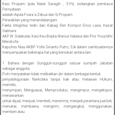
Kasi Propam Ipda Natal Saragih , S.Pd, sedangkan pembaca
Pernyataan
adalah Aipda Fowa`a Zebua dari Si Propam.
Perwakilan yang menandatangani
Fakta Integritas tediri dari Kabag Ren Kompol Enos Lase, Kasat
Sabhara
AKP W. Sidabutar, Kasi Keu Bripka Warius Halawa dan Pns Ynusôkhi
Mendrofa.
Kapolres Nias AKBP Yofie Girianto Putro, S,Ik dalam sambuatannya
menyampaikan beberapa hal yang berisikan antara lain:
1. Bahwa dengan Sungguh-sungguh sesuai sumpah Jabatan
sebagai anggota
Polri menyatakan tidak melibatkan diri dalam berbagai bentuk
penyalahgunaan Narkotika tanpa hak atau melawan HUkum,
memiliki,
menyimpan, Menguasai, Memproduksi, mengimpor, mengekspor,
menawarkan
untuk dijual, menjual, membeli, menerima, menjadi perantara jual beli,
menukar, membawa, mengirim, mengangkut, menggunakan,
memberi atau