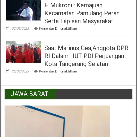
H.Mukroni : Kemajuan
Alun
Kecamatan
Kecamatan Pamulang Peran
Pamulang
Tangerang
Serta Lapisan Masyarakat
Selatan
pada
02/03/2023
Komentar Dinonaktifkan
H.Mukroni
:
Kemajuan
Saat Marinus Gea,Anggota DPR
Kecamatan
Pamulang
RI Dalam HUT PDI Perjuangan
Peran
Serta
Kota Tangerang Selatan
Lapisan
pada
Masyarakat
26/02/2023
Komentar Dinonaktifkan
Saat
Marinus
Gea,Anggota
DPR
JAWA BARAT
RI
Dalam
HUT
PDI
Perjuangan
Kota
Tangerang
Selatan