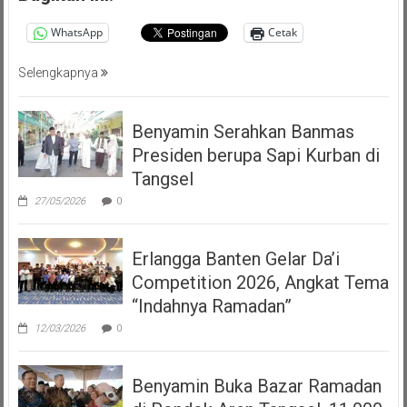
WhatsApp
Cetak
Selengkapnya
Benyamin Serahkan Banmas
Presiden berupa Sapi Kurban di
Tangsel
27/05/2026
0
Erlangga Banten Gelar Da’i
Competition 2026, Angkat Tema
“Indahnya Ramadan”
12/03/2026
0
Benyamin Buka Bazar Ramadan