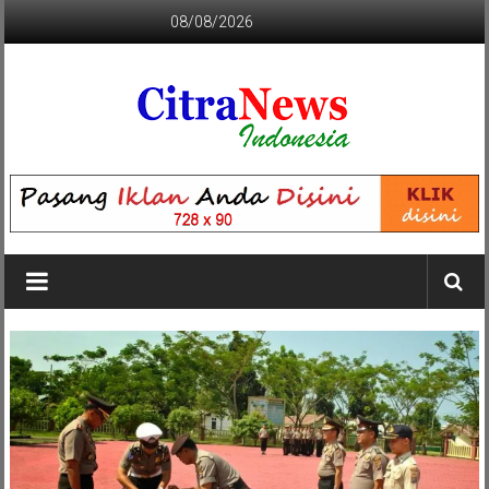
Lompat
08/08/2026
ke
konten
CITRANEWS
INDONESIA
BERANI
DAN
KRISTIS