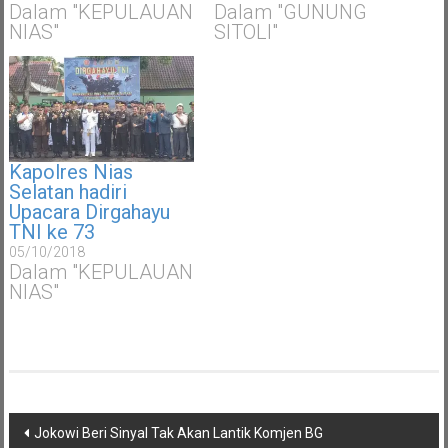
Dalam "KEPULAUAN
Dalam "GUNUNG
NIAS"
SITOLI"
Kapolres Nias
Selatan hadiri
Upacara Dirgahayu
TNI ke 73
05/10/2018
Dalam "KEPULAUAN
NIAS"
Navigasi
Jokowi Beri Sinyal Tak Akan Lantik Komjen BG