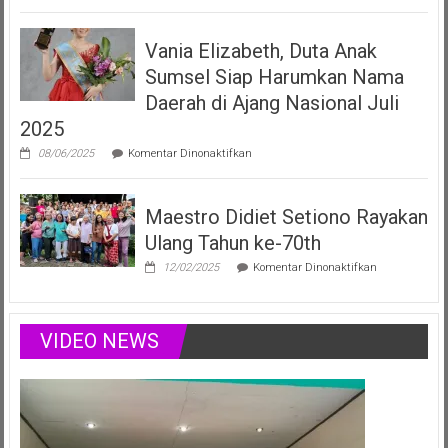
Elizabeth
Filberta,
Vania Elizabeth, Duta Anak
Duta
Anak
Sumsel Siap Harumkan Nama
Sumsel
yang
Daerah di Ajang Nasional Juli
Menginspirasi
2025
Lewat
Musik,
pada
08/06/2025
Komentar Dinonaktifkan
Modelling
Vania
&
Elizabeth,
Podcast
Duta
Positif
Maestro Didiet Setiono Rayakan
Anak
Sumsel
Ulang Tahun ke-70th
Siap
Harumkan
pada
12/02/2025
Komentar Dinonaktifkan
Nama
Maestro
Daerah
Didiet
di
Setiono
Ajang
Rayakan
VIDEO NEWS
Nasional
Ulang
Juli
Tahun
2025
ke-
70th