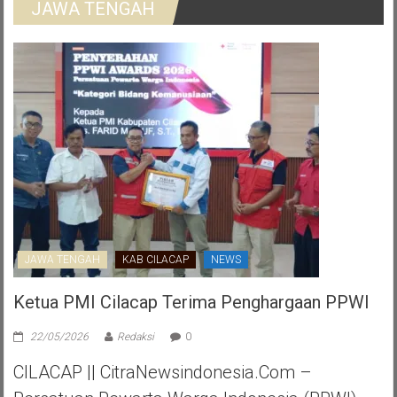
JAWA TENGAH
JAWA TENGAH
KAB CILACAP
NEWS
Ketua PMI Cilacap Terima Penghargaan PPWI
22/05/2026
Redaksi
0
CILACAP || CitraNewsindonesia.com –