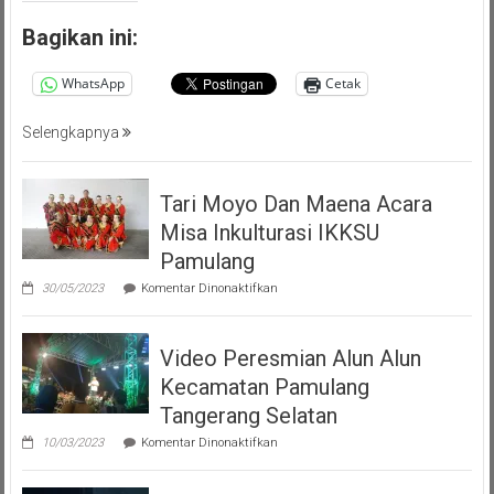
)
Persatuan
Bagikan ini:
Masyarakat
Pemalang
WhatsApp
Cetak
Tangsel
Selengkapnya
Tari Moyo Dan Maena Acara
Misa Inkulturasi IKKSU
Pamulang
pada
30/05/2023
Komentar Dinonaktifkan
Tari
Moyo
Dan
Video Peresmian Alun Alun
Maena
Acara
Kecamatan Pamulang
Misa
Inkulturasi
Tangerang Selatan
IKKSU
pada
Pamulang
10/03/2023
Komentar Dinonaktifkan
Video
Peresmian
Alun