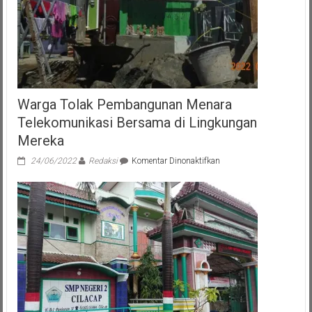
Warga Tolak Pembangunan Menara
Telekomunikasi Bersama di Lingkungan
Mereka
pada
24/06/2022
Redaksi
Komentar Dinonaktifkan
Warga
Tolak
Pembangunan
Menara
Telekomunikasi
Bersama
di
Lingkungan
Mereka