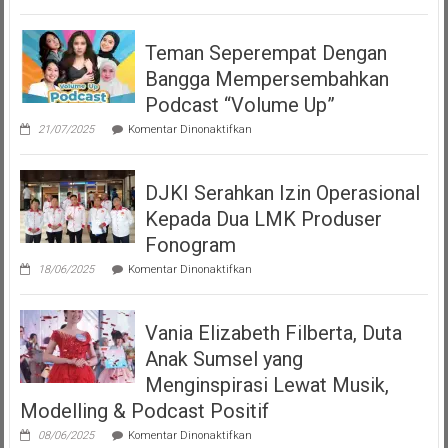
Teman Seperempat Dengan
Bangga Mempersembahkan
Podcast “Volume Up”
pada
21/07/2025
Komentar Dinonaktifkan
Teman
Seperempat
Dengan
DJKI Serahkan Izin Operasional
Bangga
Mempersembahkan
Kepada Dua LMK Produser
Podcast
“Volume
Fonogram
Up”
pada
18/06/2025
Komentar Dinonaktifkan
DJKI
Serahkan
Izin
Vania Elizabeth Filberta, Duta
Operasional
Kepada
Anak Sumsel yang
Dua
LMK
Menginspirasi Lewat Musik,
Produser
Modelling & Podcast Positif
Fonogram
pada
08/06/2025
Komentar Dinonaktifkan
Vania