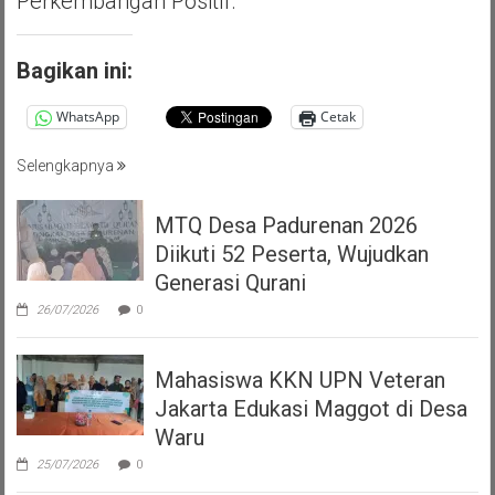
Perkembangan Positif.
Bagikan ini:
WhatsApp
Cetak
Selengkapnya
MTQ Desa Padurenan 2026
Diikuti 52 Peserta, Wujudkan
Generasi Qurani
26/07/2026
0
Mahasiswa KKN UPN Veteran
Jakarta Edukasi Maggot di Desa
Waru
25/07/2026
0