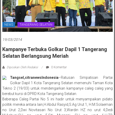
NEWS
TANGERANG SELATAN
19/03/2014
Kampanye Terbuka Golkar Dapil 1 Tangerang
Selatan Berlangsung Meriah
Diposkan Oleh:Redaksi
0 Komentar
Tangsel,citranewsIndonesia
–Ratusan Simpatisan Partai
Golkar Dapil 1 Kota Tangerang Selatan memenuhi Taman Kota
Tekno 2 (19/03) untuk mendengarkan kampanye caleg caleg yang
berebut kursi di DPRD Kota Tangerang Selatan.
Beberapa Caleg Partai No 5 ini hadir untuk menyampaikan pidato
politik mereka antara lain,H.Abdul Rasyid,S.Ag Urut 1, H.M.Solaeman
no Urut 2,Dwi Novitasari No Urut 3,Wardin HZ no urut 4,Dedi