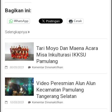
)
Persatuan
Bagikan ini:
Masyarakat
Pemalang
WhatsApp
Cetak
Tangsel
Selengkapnya
Tari Moyo Dan Maena Acara
Misa Inkulturasi IKKSU
Pamulang
pada
30/05/2023
Komentar Dinonaktifkan
Tari
Moyo
Dan
Video Peresmian Alun Alun
Maena
Acara
Kecamatan Pamulang
Misa
Inkulturasi
Tangerang Selatan
IKKSU
pada
Pamulang
10/03/2023
Komentar Dinonaktifkan
Video
Peresmian