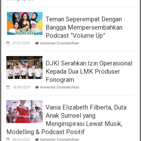
Teman Seperempat Dengan
Bangga Mempersembahkan
Podcast “Volume Up”
pada
21/07/2025
Komentar Dinonaktifkan
Teman
Seperempat
Dengan
DJKI Serahkan Izin Operasional
Bangga
Mempersembahkan
Kepada Dua LMK Produser
Podcast
“Volume
Fonogram
Up”
pada
18/06/2025
Komentar Dinonaktifkan
DJKI
Serahkan
Izin
Vania Elizabeth Filberta, Duta
Operasional
Kepada
Anak Sumsel yang
Dua
LMK
Menginspirasi Lewat Musik,
Produser
Modelling & Podcast Positif
Fonogram
pada
08/06/2025
Komentar Dinonaktifkan