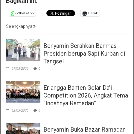
Bagikan ini:
WhatsApp
Cetak
Selengkapnya
Benyamin Serahkan Banmas
Presiden berupa Sapi Kurban di
Tangsel
27/05/2026
0
Erlangga Banten Gelar Da’i
Competition 2026, Angkat Tema
“Indahnya Ramadan”
12/03/2026
0
Benyamin Buka Bazar Ramadan