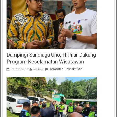
Dampingi Sandiaga Uno, H.Pilar Dukung
Program Keselamatan Wisatawan
pada
08/06/2022
Redaksi
Komentar Dinonaktifkan
Dampingi
Sandiaga
Uno,
H.Pilar
Dukung
Program
Keselamatan
Wisatawan