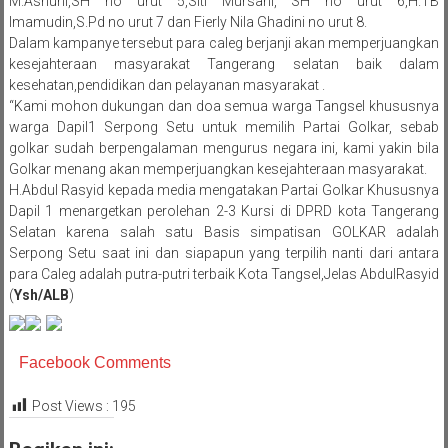
M.Ashuni,SH no urut 5,Siti Mursani, SH no urut 6,H.TB
Imamudin,S.Pd no urut 7 dan Fierly Nila Ghadini no urut 8.
Dalam kampanye tersebut para caleg berjanji akan memperjuangkan
kesejahteraan masyarakat Tangerang selatan baik dalam
kesehatan,pendidikan dan pelayanan masyarakat .
“Kami mohon dukungan dan doa semua warga Tangsel khususnya
warga Dapil1 Serpong Setu untuk memilih Partai Golkar, sebab
golkar sudah berpengalaman mengurus negara ini, kami yakin bila
Golkar menang akan memperjuangkan kesejahteraan masyarakat.
H.Abdul Rasyid kepada media mengatakan Partai Golkar Khususnya
Dapil 1 menargetkan perolehan 2-3 Kursi di DPRD kota Tangerang
Selatan karena salah satu Basis simpatisan GOLKAR adalah
Serpong Setu saat ini dan siapapun yang terpilih nanti dari antara
para Caleg adalah putra-putri terbaik Kota Tangsel,Jelas AbdulRasyid
(
Ysh/ALB
)
Facebook Comments
Post Views :
195