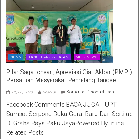
NEWS
TANGERANG SELATAN
VIDEONEWS
Pilar Saga Ichsan, Apresiasi Giat Akbar (PMP )
Persatuan Masyarakat Pemalang Tangsel
pada
Komentar Dinonaktifkan
06/06/2023
Redaksi
Pilar
Facebook Comments BACA JUGA : UPT
Saga
Ichsan,
Samsat Serpong Buka Gerai Baru Dan Sertijab
Apresiasi
Di Graha Raya Paku JayaPowered By Inline
Giat
Akbar
Related Posts
(PMP