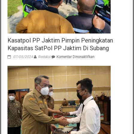
Kasatpol PP Jaktim Pimpin Peningkatan
Kapasitas SatPol PP Jaktim Di Subang
pada
07/05/2024
Redaksi
Komentar Dinonaktifkan
Kasatpol
PP
Jaktim
Pimpin
Peningkatan
Kapasitas
SatPol
PP
Jaktim
Di
Subang