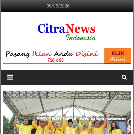
Lompat
09/08/2026
ke
konten
CITRANEWS
INDONESIA
BERANI
DAN
KRISTIS