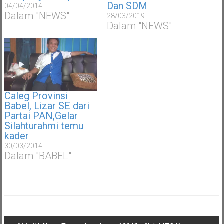
Dan SDM
04/04/2014
Dalam "NEWS"
28/03/2019
Dalam "NEWS"
Caleg Provinsi
Babel, Lizar SE dari
Partai PAN,Gelar
Silahturahmi temu
kader
30/03/2014
Dalam "BABEL"
Navigasi