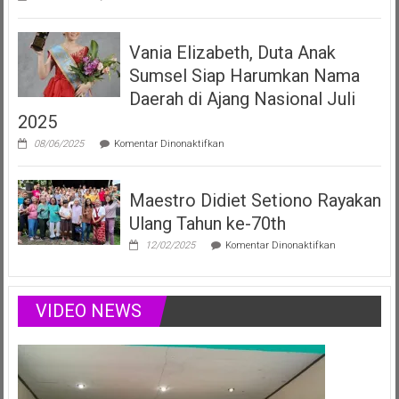
Vania
Elizabeth
Filberta,
Vania Elizabeth, Duta Anak
Duta
Anak
Sumsel Siap Harumkan Nama
Sumsel
yang
Daerah di Ajang Nasional Juli
Menginspirasi
2025
Lewat
Musik,
pada
08/06/2025
Komentar Dinonaktifkan
Modelling
Vania
&
Elizabeth,
Podcast
Duta
Positif
Maestro Didiet Setiono Rayakan
Anak
Sumsel
Ulang Tahun ke-70th
Siap
Harumkan
pada
12/02/2025
Komentar Dinonaktifkan
Nama
Maestro
Daerah
Didiet
di
Setiono
Ajang
Rayakan
VIDEO NEWS
Nasional
Ulang
Juli
Tahun
2025
ke-
70th