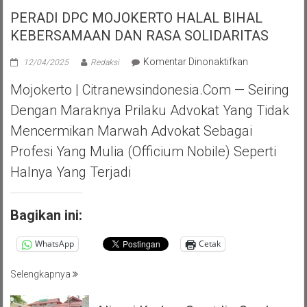
PERADI DPC MOJOKERTO HALAL BIHAL
KEBERSAMAAN DAN RASA SOLIDARITAS
pada
Komentar Dinonaktifkan
12/04/2025
Redaksi
PERADI
Mojokerto | Citranewsindonesia.com — Seiring
DPC
MOJOKERTO
Dengan Maraknya Prilaku Advokat Yang Tidak
HALAL
Mencermikan Marwah Advokat Sebagai
BIHAL
KEBERSAMA
Profesi Yang Mulia (officium Nobile) Seperti
DAN
Halnya Yang Terjadi
RASA
SOLIDARITAS
Bagikan ini:
WhatsApp
Cetak
Selengkapnya