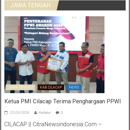
JAWA TENGAH
JAWA TENGAH
KAB CILACAP
NEWS
Ketua PMI Cilacap Terima Penghargaan PPWI
22/05/2026
Redaksi
0
CILACAP || CitraNewsindonesia.com –