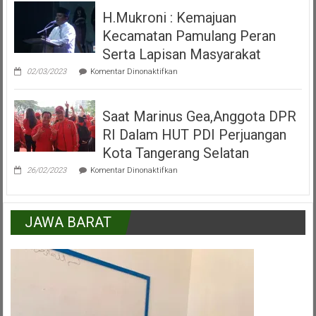
Alun
H.Mukroni : Kemajuan
Alun
Kecamatan
Kecamatan Pamulang Peran
Pamulang
Tangerang
Serta Lapisan Masyarakat
Selatan
pada
02/03/2023
Komentar Dinonaktifkan
H.Mukroni
:
Kemajuan
Saat Marinus Gea,Anggota DPR
Kecamatan
Pamulang
RI Dalam HUT PDI Perjuangan
Peran
Serta
Kota Tangerang Selatan
Lapisan
pada
Masyarakat
26/02/2023
Komentar Dinonaktifkan
Saat
Marinus
Gea,Anggota
DPR
JAWA BARAT
RI
Dalam
HUT
PDI
Perjuangan
Kota
Tangerang
Selatan