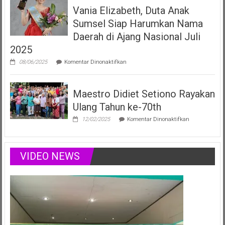
Filberta,
Vania Elizabeth, Duta Anak
Duta
Anak
Sumsel Siap Harumkan Nama
Sumsel
yang
Daerah di Ajang Nasional Juli
Menginspirasi
2025
Lewat
Musik,
pada
08/06/2025
Komentar Dinonaktifkan
Modelling
Vania
&
Elizabeth,
Podcast
Duta
Positif
Maestro Didiet Setiono Rayakan
Anak
Sumsel
Ulang Tahun ke-70th
Siap
Harumkan
pada
12/02/2025
Komentar Dinonaktifkan
Nama
Maestro
Daerah
Didiet
di
Setiono
Ajang
Rayakan
VIDEO NEWS
Nasional
Ulang
Juli
Tahun
2025
ke-
70th