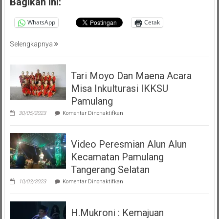
Bagikan ini:
Masyarakat
Pemalang
WhatsApp
Cetak
Tangsel
Selengkapnya
Tari Moyo Dan Maena Acara
Misa Inkulturasi IKKSU
Pamulang
pada
30/05/2023
Komentar Dinonaktifkan
Tari
Moyo
Dan
Video Peresmian Alun Alun
Maena
Acara
Kecamatan Pamulang
Misa
Inkulturasi
Tangerang Selatan
IKKSU
pada
Pamulang
10/03/2023
Komentar Dinonaktifkan
Video
Peresmian
Alun
H.Mukroni : Kemajuan
Alun
Kecamatan