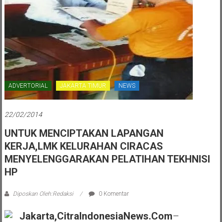
ADVERTORIAL
JAKARTA TIMUR
NEWS
22/02/2014
UNTUK MENCIPTAKAN LAPANGAN
KERJA,LMK KELURAHAN CIRACAS
MENYELENGGARAKAN PELATIHAN TEKHNISI
HP
Diposkan Oleh:Redaksi
0 Komentar
Jakarta,CitraIndonesiaNews.com
–