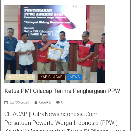
JAWA TENGAH
KAB CILACAP
NEWS
Ketua PMI Cilacap Terima Penghargaan PPWI
22/05/2026
Redaksi
0
CILACAP || CitraNewsindonesia.com –
Persatuan Pewarta Warga Indonesia (PPWI)