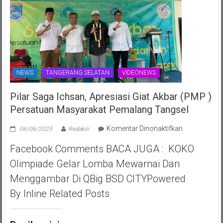
NEWS
TANGERANG SELATAN
VIDEONEWS
Pilar Saga Ichsan, Apresiasi Giat Akbar (PMP )
Persatuan Masyarakat Pemalang Tangsel
pada
Komentar Dinonaktifkan
06/06/2023
Redaksi
Pilar
Facebook Comments BACA JUGA : KOKO
Saga
Ichsan,
Olimpiade Gelar Lomba Mewarnai Dan
Apresiasi
Menggambar Di QBig BSD CITYPowered
Giat
Akbar
By Inline Related Posts
(PMP
)
Persatuan