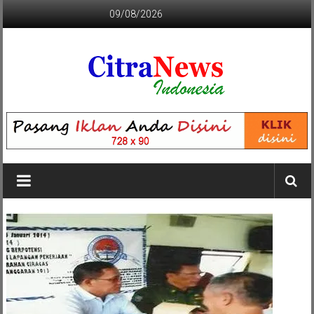
Lompat
09/08/2026
ke
konten
CITRANEWS
INDONESIA
BERANI
DAN
KRISTIS