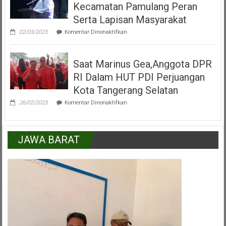
Kecamatan Pamulang Peran
Pamulang
Tangerang
Serta Lapisan Masyarakat
Selatan
pada
02/03/2023
Komentar Dinonaktifkan
H.Mukroni
:
Kemajuan
Saat Marinus Gea,Anggota DPR
Kecamatan
Pamulang
RI Dalam HUT PDI Perjuangan
Peran
Serta
Kota Tangerang Selatan
Lapisan
pada
Masyarakat
26/02/2023
Komentar Dinonaktifkan
Saat
Marinus
Gea,Anggota
DPR
JAWA BARAT
RI
Dalam
HUT
PDI
Perjuangan
Kota
Tangerang
Selatan