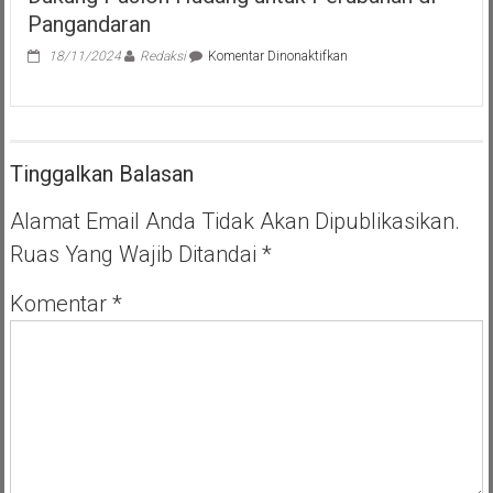
Pangandaran
pada
18/11/2024
Redaksi
Komentar Dinonaktifkan
Istighosah
93
Tokoh
Agama
Mangunjaya,
Tinggalkan Balasan
Dukung
Paslon
Hudang
Alamat Email Anda Tidak Akan Dipublikasikan.
untuk
Ruas Yang Wajib Ditandai
*
Perubahan
di
Pangandaran
Komentar
*