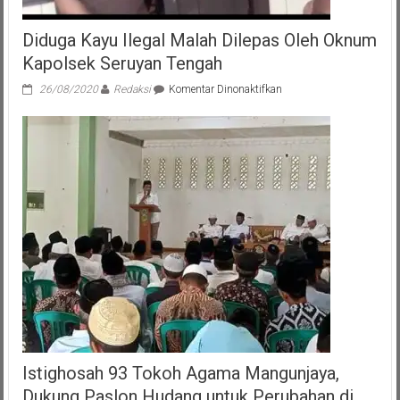
Diduga Kayu Ilegal Malah Dilepas Oleh Oknum
Kapolsek Seruyan Tengah
pada
26/08/2020
Redaksi
Komentar Dinonaktifkan
Diduga
Kayu
Ilegal
Malah
Dilepas
Oleh
Oknum
Kapolsek
Seruyan
Tengah
Istighosah 93 Tokoh Agama Mangunjaya,
Dukung Paslon Hudang untuk Perubahan di