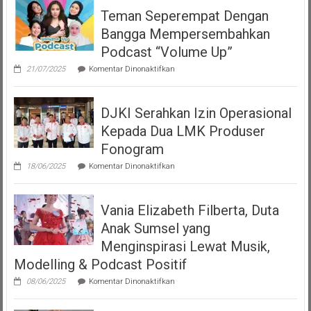
Teman Seperempat Dengan
Bangga Mempersembahkan
Podcast “Volume Up”
pada
21/07/2025
Komentar Dinonaktifkan
Teman
Seperempat
Dengan
DJKI Serahkan Izin Operasional
Bangga
Mempersembahkan
Kepada Dua LMK Produser
Podcast
“Volume
Fonogram
Up”
pada
18/06/2025
Komentar Dinonaktifkan
DJKI
Serahkan
Izin
Vania Elizabeth Filberta, Duta
Operasional
Kepada
Anak Sumsel yang
Dua
LMK
Menginspirasi Lewat Musik,
Produser
Modelling & Podcast Positif
Fonogram
pada
08/06/2025
Komentar Dinonaktifkan
Vania
Elizabeth