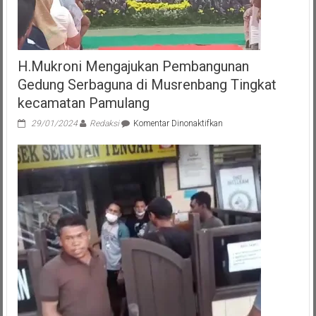
H.Mukroni Mengajukan Pembangunan
Gedung Serbaguna di Musrenbang Tingkat
kecamatan Pamulang
pada
29/01/2024
Redaksi
Komentar Dinonaktifkan
H.Mukroni
Mengajukan
Pembangunan
Gedung
Serbaguna
di
Musrenbang
Tingkat
kecamatan
Pamulang