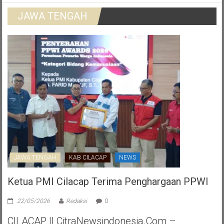
JAWA TENGAH
JAWA TENGAH
KAB CILACAP
NEWS
Ketua PMI Cilacap Terima Penghargaan PPWI
22/05/2026
Redaksi
0
CILACAP || CitraNewsindonesia.com –