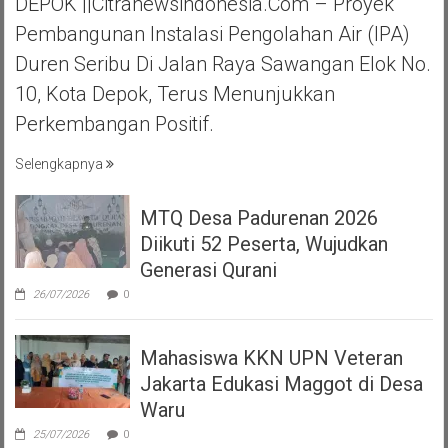
DEPOK ||Citranewsindonesia.com – Proyek
Pembangunan Instalasi Pengolahan Air (IPA)
Duren Seribu Di Jalan Raya Sawangan Elok No.
10, Kota Depok, Terus Menunjukkan
Perkembangan Positif.
Selengkapnya
MTQ Desa Padurenan 2026
Diikuti 52 Peserta, Wujudkan
Generasi Qurani
26/07/2026
0
Mahasiswa KKN UPN Veteran
Jakarta Edukasi Maggot di Desa
Waru
25/07/2026
0