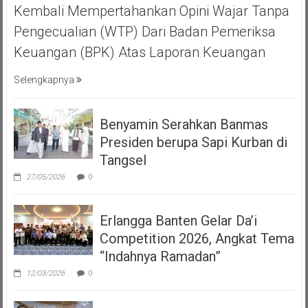
Kembali Mempertahankan Opini Wajar Tanpa
Pengecualian (WTP) Dari Badan Pemeriksa
Keuangan (BPK) Atas Laporan Keuangan
Selengkapnya
Benyamin Serahkan Banmas
Presiden berupa Sapi Kurban di
Tangsel
27/05/2026
0
Erlangga Banten Gelar Da’i
Competition 2026, Angkat Tema
“Indahnya Ramadan”
12/03/2026
0