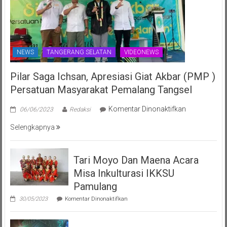
NEWS
TANGERANG SELATAN
VIDEONEWS
Pilar Saga Ichsan, Apresiasi Giat Akbar (PMP )
Persatuan Masyarakat Pemalang Tangsel
pada
Komentar Dinonaktifkan
06/06/2023
Redaksi
Pilar
Selengkapnya
Saga
Ichsan,
Apresiasi
Tari Moyo Dan Maena Acara
Giat
Misa Inkulturasi IKKSU
Akbar
(PMP
Pamulang
)
pada
30/05/2023
Komentar Dinonaktifkan
Persatuan
Tari
Moyo
Masyarakat
Dan
Pemalang