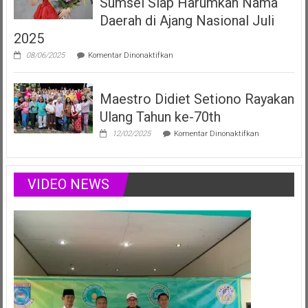
Sumsel Siap Harumkan Nama
Sumsel
yang
Daerah di Ajang Nasional Juli
Menginspirasi
2025
Lewat
Musik,
pada
08/06/2025
Komentar Dinonaktifkan
Modelling
Vania
&
Elizabeth,
Podcast
Duta
Positif
Maestro Didiet Setiono Rayakan
Anak
Sumsel
Ulang Tahun ke-70th
Siap
Harumkan
pada
12/02/2025
Komentar Dinonaktifkan
Nama
Maestro
Daerah
Didiet
di
Setiono
Ajang
Rayakan
VIDEO NEWS
Nasional
Ulang
Juli
Tahun
2025
ke-
70th