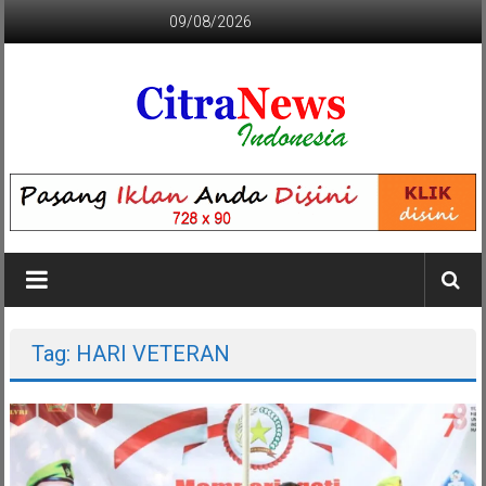
Lompat
09/08/2026
ke
konten
CITRANEWS
INDONESIA
BERANI
DAN
KRISTIS
Tag: HARI VETERAN