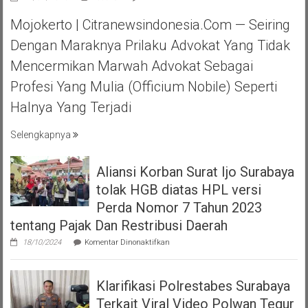
PERADI
Mojokerto | Citranewsindonesia.com — Seiring
DPC
MOJOKERTO
Dengan Maraknya Prilaku Advokat Yang Tidak
HALAL
Mencermikan Marwah Advokat Sebagai
BIHAL
KEBERSAMA
Profesi Yang Mulia (officium Nobile) Seperti
DAN
Halnya Yang Terjadi
RASA
SOLIDARITAS
Selengkapnya
Aliansi Korban Surat Ijo Surabaya
tolak HGB diatas HPL versi
Perda Nomor 7 Tahun 2023
tentang Pajak Dan Restribusi Daerah
pada
18/10/2024
Komentar Dinonaktifkan
Aliansi
Korban
Surat
Klarifikasi Polrestabes Surabaya
Ijo
Surabaya
Terkait Viral Video Polwan Tegur
tolak