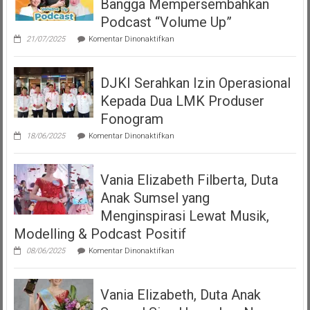
Bangga Mempersembahkan
Podcast “Volume Up”
pada
21/07/2025
Komentar Dinonaktifkan
Teman
Seperempat
Dengan
DJKI Serahkan Izin Operasional
Bangga
Mempersembahkan
Kepada Dua LMK Produser
Podcast
“Volume
Fonogram
Up”
pada
18/06/2025
Komentar Dinonaktifkan
DJKI
Serahkan
Izin
Vania Elizabeth Filberta, Duta
Operasional
Kepada
Anak Sumsel yang
Dua
LMK
Menginspirasi Lewat Musik,
Produser
Modelling & Podcast Positif
Fonogram
pada
08/06/2025
Komentar Dinonaktifkan
Vania
Elizabeth
Filberta,
Vania Elizabeth, Duta Anak
Duta
Anak