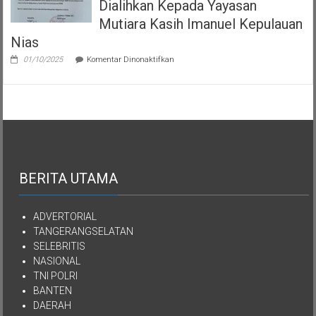
Dialihkan Kepada Yayasan
Mutiara Kasih Imanuel Kepulauan
Nias
pada
01/10/2025
Komentar Dinonaktifkan
Semua
Aset
Kekayaan
YPKEN
Dialihkan
Kepada
Yayasan
Mutiara
Kasih
Imanuel
BERITA UTAMA
Kepulauan
Nias
ADVERTORIAL
TANGERANGSELATAN
SELEBRITIS
NASIONAL
TNI POLRI
BANTEN
DAERAH