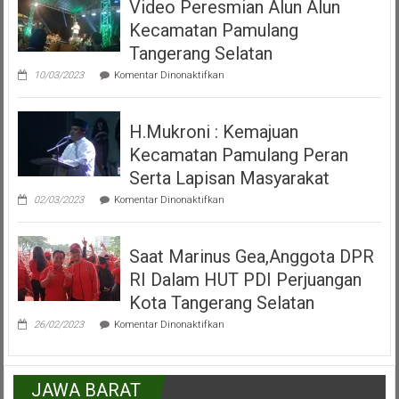
Video Peresmian Alun Alun
Maena
Tangsel
Acara
Kecamatan Pamulang
Misa
Inkulturasi
Tangerang Selatan
IKKSU
pada
Pamulang
10/03/2023
Komentar Dinonaktifkan
Video
Peresmian
Alun
H.Mukroni : Kemajuan
Alun
Kecamatan
Kecamatan Pamulang Peran
Pamulang
Tangerang
Serta Lapisan Masyarakat
Selatan
pada
02/03/2023
Komentar Dinonaktifkan
H.Mukroni
:
Kemajuan
Saat Marinus Gea,Anggota DPR
Kecamatan
Pamulang
RI Dalam HUT PDI Perjuangan
Peran
Serta
Kota Tangerang Selatan
Lapisan
pada
Masyarakat
26/02/2023
Komentar Dinonaktifkan
Saat
Marinus
Gea,Anggota
DPR
JAWA BARAT
RI