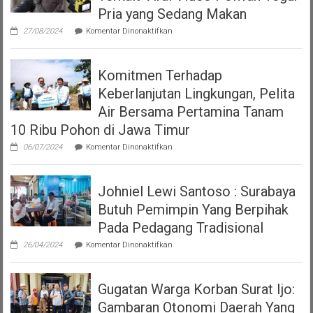
HGB
Pria yang Sedang Makan
diatas
pada
HPL
27/08/2024
Komentar Dinonaktifkan
Klarifikasi
versi
Polrestabes
Perda
Surabaya
Nomor
Komitmen Terhadap
Terkait
7
Viral
Tahun
Keberlanjutan Lingkungan, Pelita
Video
2023
Polwan
Air Bersama Pertamina Tanam
tentang
Tegur
Pajak
10 Ribu Pohon di Jawa Timur
Pria
Dan
yang
Restribusi
pada
06/07/2024
Komentar Dinonaktifkan
Sedang
Daerah
Komitmen
Makan
Terhadap
Keberlanjutan
Johniel Lewi Santoso : Surabaya
Lingkungan,
Pelita
Butuh Pemimpin Yang Berpihak
Air
Bersama
Pada Pedagang Tradisional
Pertamina
pada
Tanam
26/04/2024
Komentar Dinonaktifkan
Johniel
10
Lewi
Ribu
Santoso
Pohon
Gugatan Warga Korban Surat Ijo:
:
di
Surabaya
Jawa
Gambaran Otonomi Daerah Yang
Butuh
Timur