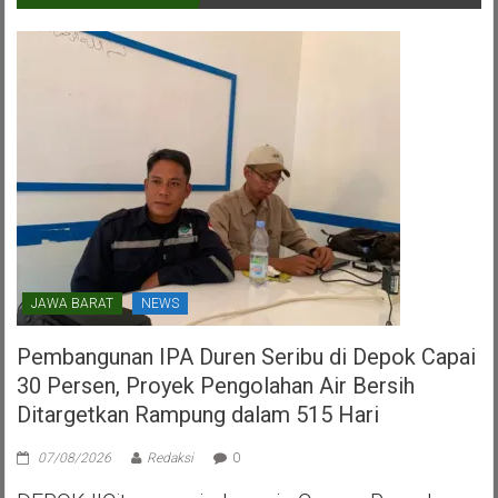
Dalam
HUT
PDI
Perjuangan
Kota
Tangerang
Selatan
JAWA BARAT
NEWS
Pembangunan IPA Duren Seribu di Depok Capai
30 Persen, Proyek Pengolahan Air Bersih
Ditargetkan Rampung dalam 515 Hari
07/08/2026
Redaksi
0