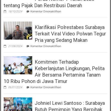
tentang Pajak Dan Restribusi Daerah
pada
18/10/2024
Komentar Dinonaktifkan
Aliansi
Korban
Surat
Klarifikasi Polrestabes Surabaya
Ijo
Surabaya
Terkait Viral Video Polwan Tegur
tolak
HGB
Pria yang Sedang Makan
diatas
pada
HPL
27/08/2024
Komentar Dinonaktifkan
Klarifikasi
versi
Polrestabes
Perda
Surabaya
Nomor
Komitmen Terhadap
Terkait
7
Viral
Tahun
Keberlanjutan Lingkungan, Pelita
Video
2023
Polwan
Air Bersama Pertamina Tanam
tentang
Tegur
Pajak
10 Ribu Pohon di Jawa Timur
Pria
Dan
yang
Restribusi
pada
06/07/2024
Komentar Dinonaktifkan
Sedang
Daerah
Komitmen
Makan
Terhadap
Keberlanjutan
Johniel Lewi Santoso : Surabaya
Lingkungan,
Pelita
Butuh Pemimpin Yang Berpihak
Air