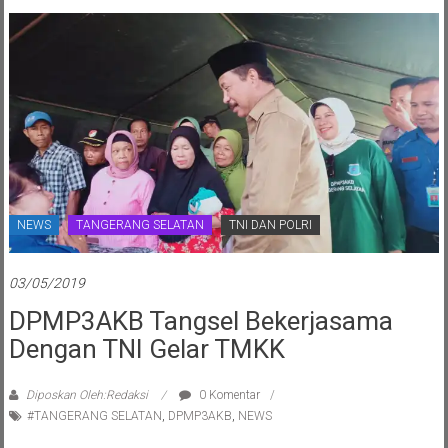
NEWS
TANGERANG SELATAN
TNI DAN POLRI
03/05/2019
DPMP3AKB Tangsel Bekerjasama
Dengan TNI Gelar TMKK
Diposkan Oleh:Redaksi
0 Komentar
#TANGERANG SELATAN
,
DPMP3AKB
,
NEWS