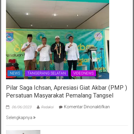
70th
NEWS
TANGERANG SELATAN
VIDEONEWS
Pilar Saga Ichsan, Apresiasi Giat Akbar (PMP )
Persatuan Masyarakat Pemalang Tangsel
pada
Komentar Dinonaktifkan
06/06/2023
Redaksi
Pilar
Selengkapnya
Saga
Ichsan,
Apresiasi