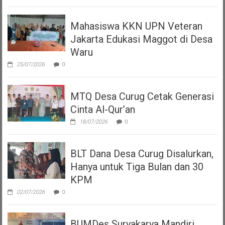
Mahasiswa KKN UPN Veteran
Jakarta Edukasi Maggot di Desa
Waru
25/07/2026
0
MTQ Desa Curug Cetak Generasi
Cinta Al-Qur’an
18/07/2026
0
BLT Dana Desa Curug Disalurkan,
Hanya untuk Tiga Bulan dan 30
KPM
02/07/2026
0
BUMDes Suryakarya Mandiri