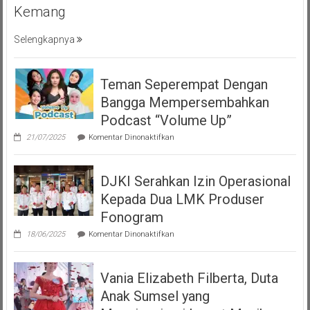
Kemang
Selengkapnya
Teman Seperempat Dengan
Bangga Mempersembahkan
Podcast “Volume Up”
pada
21/07/2025
Komentar Dinonaktifkan
Teman
Seperempat
Dengan
DJKI Serahkan Izin Operasional
Bangga
Mempersembahkan
Kepada Dua LMK Produser
Podcast
“Volume
Fonogram
Up”
pada
18/06/2025
Komentar Dinonaktifkan
DJKI
Serahkan
Izin
Vania Elizabeth Filberta, Duta
Operasional
Kepada
Anak Sumsel yang
Dua
LMK