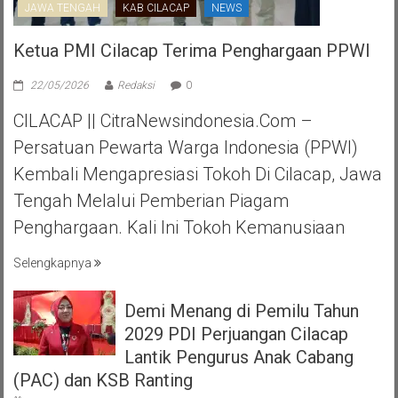
JAWA TENGAH
KAB CILACAP
NEWS
Ketua PMI Cilacap Terima Penghargaan PPWI
22/05/2026
Redaksi
0
CILACAP || CitraNewsindonesia.com –
Persatuan Pewarta Warga Indonesia (PPWI)
Kembali Mengapresiasi Tokoh Di Cilacap, Jawa
Tengah Melalui Pemberian Piagam
Penghargaan. Kali Ini Tokoh Kemanusiaan
Selengkapnya
Demi Menang di Pemilu Tahun
2029 PDI Perjuangan Cilacap
Lantik Pengurus Anak Cabang
(PAC) dan KSB Ranting