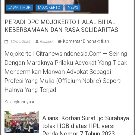
JAWA TIMUR
MOJOKERTO
NEWS
PERADI DPC MOJOKERTO HALAL BIHAL
KEBERSAMAAN DAN RASA SOLIDARITAS
pada
Komentar Dinonaktifkan
12/04/2025
Redaksi
PERADI
Mojokerto | Citranewsindonesia.com — Seiring
DPC
MOJOKERTO
Dengan Maraknya Prilaku Advokat Yang Tidak
HALAL
Mencermikan Marwah Advokat Sebagai
BIHAL
KEBERSAMA
Profesi Yang Mulia (officium Nobile) Seperti
DAN
Halnya Yang Terjadi
RASA
SOLIDARITAS
Selengkapnya
Aliansi Korban Surat Ijo Surabaya
tolak HGB diatas HPL versi
Perda Nomor 7 Tahun 2023