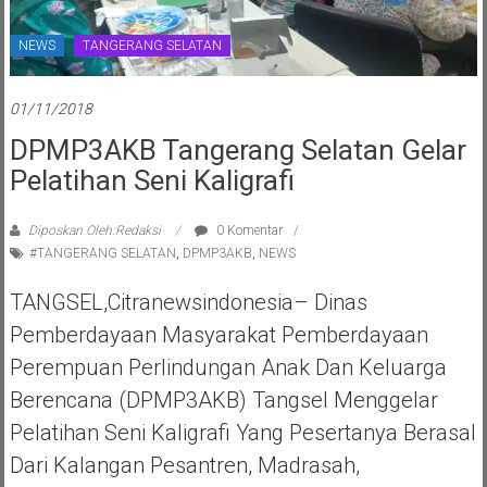
NEWS
TANGERANG SELATAN
01/11/2018
DPMP3AKB Tangerang Selatan Gelar
Pelatihan Seni Kaligrafi
Diposkan Oleh:Redaksi
0 Komentar
#TANGERANG SELATAN
,
DPMP3AKB
,
NEWS
TANGSEL,Citranewsindonesia– Dinas
Pemberdayaan Masyarakat Pemberdayaan
Perempuan Perlindungan Anak Dan Keluarga
Berencana (DPMP3AKB) Tangsel Menggelar
Pelatihan Seni Kaligrafi Yang Pesertanya Berasal
Dari Kalangan Pesantren, Madrasah,