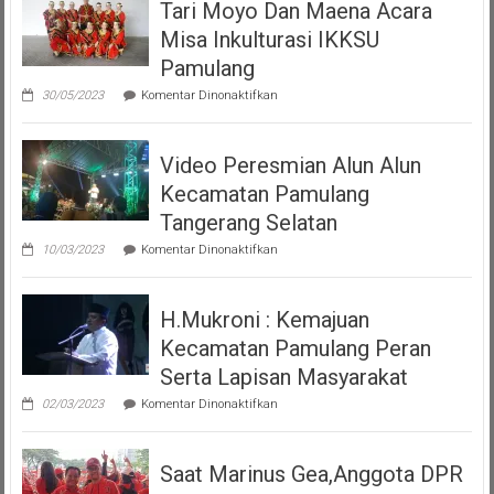
Tari Moyo Dan Maena Acara
Giat
Misa Inkulturasi IKKSU
Akbar
(PMP
Pamulang
)
pada
30/05/2023
Komentar Dinonaktifkan
Persatuan
Tari
Moyo
Masyarakat
Dan
Pemalang
Video Peresmian Alun Alun
Maena
Tangsel
Acara
Kecamatan Pamulang
Misa
Inkulturasi
Tangerang Selatan
IKKSU
pada
Pamulang
10/03/2023
Komentar Dinonaktifkan
Video
Peresmian
Alun
H.Mukroni : Kemajuan
Alun
Kecamatan
Kecamatan Pamulang Peran
Pamulang
Tangerang
Serta Lapisan Masyarakat
Selatan
pada
02/03/2023
Komentar Dinonaktifkan
H.Mukroni
:
Kemajuan
Saat Marinus Gea,Anggota DPR
Kecamatan
Pamulang