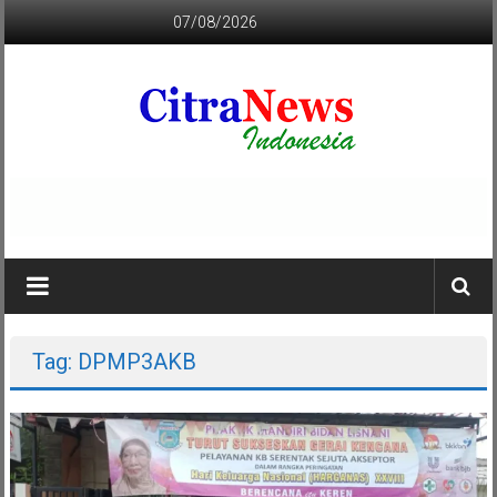
Lompat
07/08/2026
ke
konten
CITRANEWS
INDONESIA
BERANI
DAN
KRISTIS
Tag: DPMP3AKB