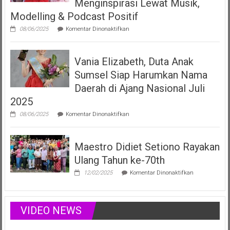
Menginspirasi Lewat Musik,
Produser
Modelling & Podcast Positif
Fonogram
pada
08/06/2025
Komentar Dinonaktifkan
Vania
Elizabeth
Filberta,
Vania Elizabeth, Duta Anak
Duta
Anak
Sumsel Siap Harumkan Nama
Sumsel
yang
Daerah di Ajang Nasional Juli
Menginspirasi
2025
Lewat
Musik,
pada
08/06/2025
Komentar Dinonaktifkan
Modelling
Vania
&
Elizabeth,
Podcast
Duta
Positif
Maestro Didiet Setiono Rayakan
Anak
Sumsel
Ulang Tahun ke-70th
Siap
Harumkan
pada
12/02/2025
Komentar Dinonaktifkan
Nama
Maestro
Daerah
Didiet
di
Setiono
Ajang
Rayakan
VIDEO NEWS
Nasional
Ulang
Juli
Tahun
2025
ke-