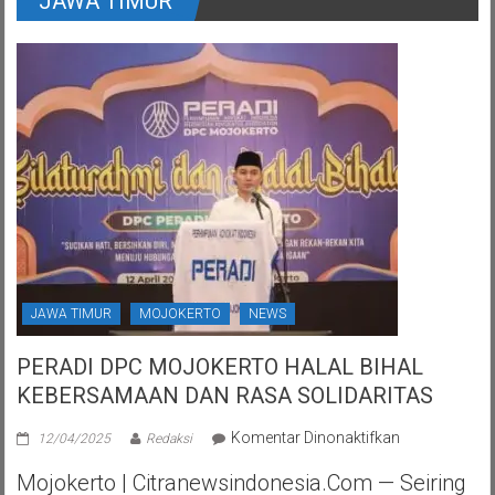
JAWA TIMUR
JAWA TIMUR
MOJOKERTO
NEWS
PERADI DPC MOJOKERTO HALAL BIHAL
KEBERSAMAAN DAN RASA SOLIDARITAS
pada
Komentar Dinonaktifkan
12/04/2025
Redaksi
PERADI
Mojokerto | Citranewsindonesia.com — Seiring
DPC