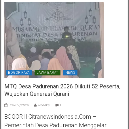
HUT
PDI
Perjuangan
Kota
Tangerang
Selatan
BOGOR RAYA
JAWA BARAT
NEWS
MTQ Desa Padurenan 2026 Diikuti 52 Peserta,
Wujudkan Generasi Qurani
26/07/2026
Redaksi
0
BOGOR || Citranewsindonesia.com –
Pemerintah Desa Padurenan Menggelar