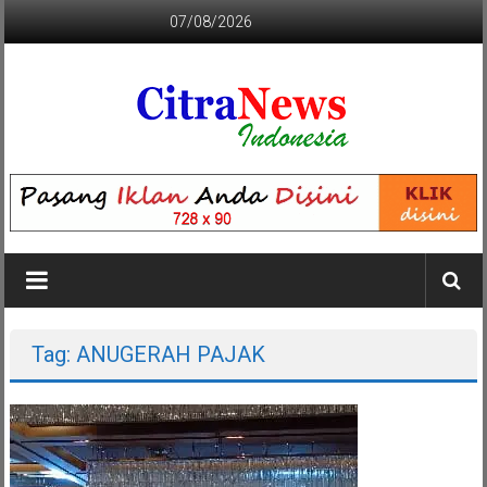
Lompat
07/08/2026
ke
konten
CITRANEWS
INDONESIA
BERANI
DAN
KRISTIS
Tag: ANUGERAH PAJAK