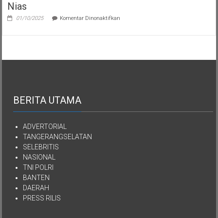
Nias
pada
01/10/2025
Komentar Dinonaktifkan
Semua
Aset
Kekayaan
YPKEN
Dialihkan
Kepada
Yayasan
Mutiara
Kasih
Imanuel
BERITA UTAMA
Kepulauan
Nias
ADVERTORIAL
TANGERANGSELATAN
SELEBRITIS
NASIONAL
TNI POLRI
BANTEN
DAERAH
PRESS RILIS