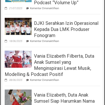
Podcast “Volume Up”
pada
21/07/2025
Komentar Dinonaktifkan
Teman
Seperempat
Dengan
DJKI Serahkan Izin Operasional
Bangga
Mempersembahkan
Kepada Dua LMK Produser
Podcast
“Volume
Fonogram
Up”
pada
18/06/2025
Komentar Dinonaktifkan
DJKI
Serahkan
Izin
Vania Elizabeth Filberta, Duta
Operasional
Kepada
Anak Sumsel yang
Dua
LMK
Menginspirasi Lewat Musik,
Produser
Modelling & Podcast Positif
Fonogram
pada
08/06/2025
Komentar Dinonaktifkan
Vania
Elizabeth
Filberta,
Vania Elizabeth, Duta Anak
Duta
Anak
Sumsel Siap Harumkan Nama
Sumsel