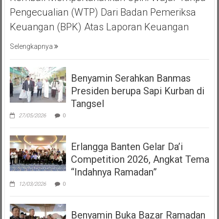
Pengecualian (WTP) Dari Badan Pemeriksa
Keuangan (BPK) Atas Laporan Keuangan
Selengkapnya
Benyamin Serahkan Banmas
Presiden berupa Sapi Kurban di
Tangsel
27/05/2026
0
Erlangga Banten Gelar Da’i
Competition 2026, Angkat Tema
“Indahnya Ramadan”
12/03/2026
0
Benyamin Buka Bazar Ramadan