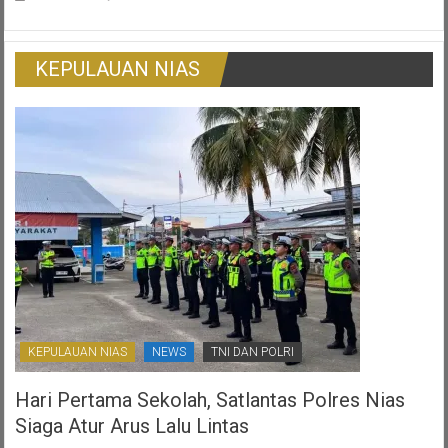
Gugatan
Pada
Warga
Pedagang
Korban
Tradisional
Surat
KEPULAUAN NIAS
Ijo:
Gambaran
Otonomi
Daerah
Yang
Ternoda
KEPULAUAN NIAS
NEWS
TNI DAN POLRI
Hari Pertama Sekolah, Satlantas Polres Nias
Siaga Atur Arus Lalu Lintas