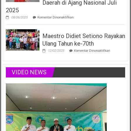
yang
Daerah di Ajang Nasional Juli
Menginspirasi
2025
Lewat
Musik,
pada
08/06/2025
Komentar Dinonaktifkan
Modelling
Vania
&
Elizabeth,
Podcast
Duta
Positif
Maestro Didiet Setiono Rayakan
Anak
Sumsel
Ulang Tahun ke-70th
Siap
Harumkan
pada
12/02/2025
Komentar Dinonaktifkan
Nama
Maestro
Daerah
Didiet
di
Setiono
Ajang
Rayakan
VIDEO NEWS
Nasional
Ulang
Juli
Tahun
2025
ke-
70th