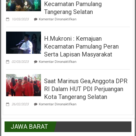
Kecamatan Pamulang
Misa
Inkulturasi
Tangerang Selatan
IKKSU
pada
Pamulang
10/03/2023
Komentar Dinonaktifkan
Video
Peresmian
Alun
H.Mukroni : Kemajuan
Alun
Kecamatan
Kecamatan Pamulang Peran
Pamulang
Tangerang
Serta Lapisan Masyarakat
Selatan
pada
02/03/2023
Komentar Dinonaktifkan
H.Mukroni
:
Kemajuan
Saat Marinus Gea,Anggota DPR
Kecamatan
Pamulang
RI Dalam HUT PDI Perjuangan
Peran
Serta
Kota Tangerang Selatan
Lapisan
pada
Masyarakat
26/02/2023
Komentar Dinonaktifkan
Saat
Marinus
Gea,Anggota
DPR
JAWA BARAT
RI
Dalam