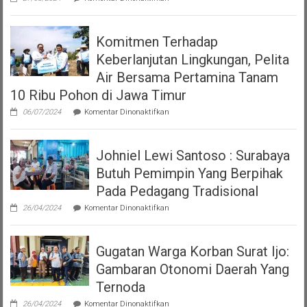
Klarifikasi
versi
Polrestabes
Perda
Surabaya
Nomor
Komitmen Terhadap
Terkait
7
Viral
Tahun
Keberlanjutan Lingkungan, Pelita
Video
2023
Polwan
Air Bersama Pertamina Tanam
tentang
Tegur
Pajak
10 Ribu Pohon di Jawa Timur
Pria
Dan
yang
Restribusi
pada
06/07/2024
Komentar Dinonaktifkan
Sedang
Daerah
Komitmen
Makan
Terhadap
Keberlanjutan
Johniel Lewi Santoso : Surabaya
Lingkungan,
Pelita
Butuh Pemimpin Yang Berpihak
Air
Bersama
Pada Pedagang Tradisional
Pertamina
pada
Tanam
26/04/2024
Komentar Dinonaktifkan
Johniel
10
Lewi
Ribu
Santoso
Pohon
Gugatan Warga Korban Surat Ijo:
:
di
Surabaya
Jawa
Gambaran Otonomi Daerah Yang
Butuh
Timur
Pemimpin
Ternoda
Yang
pada
Berpihak
26/04/2024
Komentar Dinonaktifkan