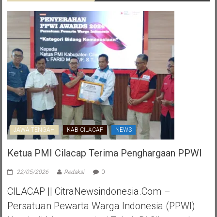
JAWA TENGAH
KAB CILACAP
NEWS
Ketua PMI Cilacap Terima Penghargaan PPWI
22/05/2026
Redaksi
0
CILACAP || CitraNewsindonesia.com –
Persatuan Pewarta Warga Indonesia (PPWI)