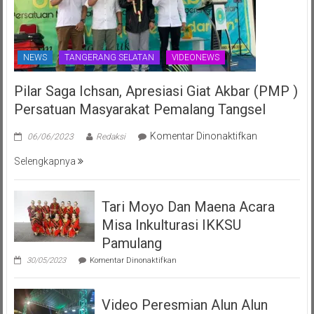
NEWS
TANGERANG SELATAN
VIDEONEWS
Pilar Saga Ichsan, Apresiasi Giat Akbar (PMP )
Persatuan Masyarakat Pemalang Tangsel
pada
Komentar Dinonaktifkan
06/06/2023
Redaksi
Pilar
Selengkapnya
Saga
Ichsan,
Apresiasi
Tari Moyo Dan Maena Acara
Giat
Misa Inkulturasi IKKSU
Akbar
(PMP
Pamulang
)
pada
30/05/2023
Komentar Dinonaktifkan
Persatuan
Tari
Moyo
Masyarakat
Dan
Pemalang
Video Peresmian Alun Alun
Maena
Tangsel
Acara