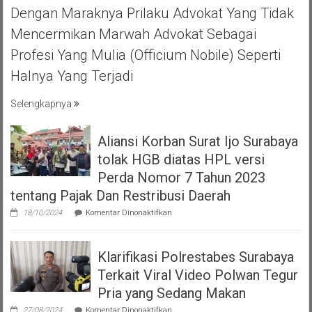
MOJOKERTO
Dengan Maraknya Prilaku Advokat Yang Tidak
HALAL
Mencermikan Marwah Advokat Sebagai
BIHAL
KEBERSAMA
Profesi Yang Mulia (officium Nobile) Seperti
DAN
Halnya Yang Terjadi
RASA
SOLIDARITAS
Selengkapnya
Aliansi Korban Surat Ijo Surabaya
tolak HGB diatas HPL versi
Perda Nomor 7 Tahun 2023
tentang Pajak Dan Restribusi Daerah
pada
18/10/2024
Komentar Dinonaktifkan
Aliansi
Korban
Surat
Klarifikasi Polrestabes Surabaya
Ijo
Surabaya
Terkait Viral Video Polwan Tegur
tolak
HGB
Pria yang Sedang Makan
diatas
pada
HPL
27/08/2024
Komentar Dinonaktifkan