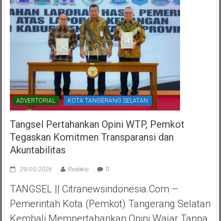
ADVERTORIAL
KOTA TANGERANG SELATAN
Tangsel Pertahankan Opini WTP, Pemkot
Tegaskan Komitmen Transparansi dan
Akuntabilitas
29/05/2026
Redaksi
0
TANGSEL || Citranewsindonesia.com –
Pemerintah Kota (Pemkot) Tangerang Selatan
Kembali Mempertahankan Opini Wajar Tanpa