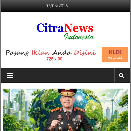
Lompat
07/08/2026
ke
konten
CITRANEWS
INDONESIA
BERANI
DAN
KRISTIS