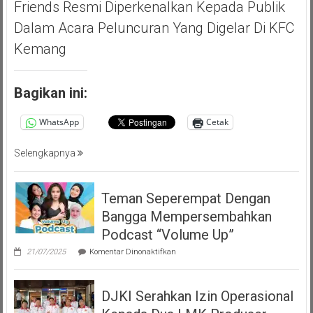
Friends Resmi Diperkenalkan Kepada Publik
Dalam Acara Peluncuran Yang Digelar Di KFC
Kemang
Bagikan ini:
WhatsApp
Cetak
Selengkapnya
Teman Seperempat Dengan
Bangga Mempersembahkan
Podcast “Volume Up”
pada
21/07/2025
Komentar Dinonaktifkan
Teman
Seperempat
Dengan
DJKI Serahkan Izin Operasional
Bangga
Mempersembahkan