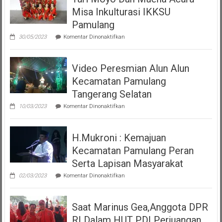
Misa Inkulturasi IKKSU
Pamulang
pada
30/05/2023
Komentar Dinonaktifkan
Tari
Moyo
Dan
Video Peresmian Alun Alun
Maena
Acara
Kecamatan Pamulang
Misa
Inkulturasi
Tangerang Selatan
IKKSU
pada
Pamulang
10/03/2023
Komentar Dinonaktifkan
Video
Peresmian
Alun
H.Mukroni : Kemajuan
Alun
Kecamatan
Kecamatan Pamulang Peran
Pamulang
Tangerang
Serta Lapisan Masyarakat
Selatan
pada
02/03/2023
Komentar Dinonaktifkan
H.Mukroni
:
Kemajuan
Saat Marinus Gea,Anggota DPR
Kecamatan
Pamulang
RI Dalam HUT PDI Perjuangan
Peran