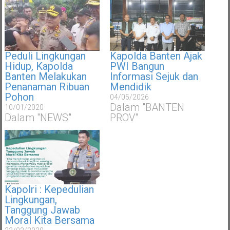
Peduli Lingkungan
Kapolda Banten Ajak
Hidup, Kapolda
PWI Bangun
Banten Melakukan
Informasi Sejuk dan
Penanaman Ribuan
Mendidik
Pohon
04/05/2026
Dalam "BANTEN
10/01/2020
Dalam "NEWS"
PROV"
Kapolri : Kepedulian
Lingkungan,
Tanggung Jawab
Moral Kita Bersama