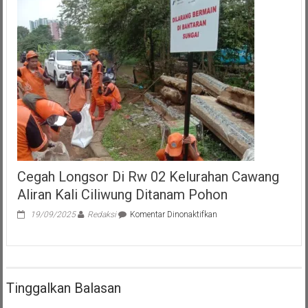
Cegah Longsor Di Rw 02 Kelurahan Cawang
Aliran Kali Ciliwung Ditanam Pohon
pada
19/09/2025
Redaksi
Komentar Dinonaktifkan
Cegah
Longsor
Di
Rw
02
Tinggalkan Balasan
Kelurahan
Cawang