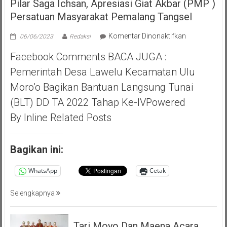
Pilar Saga Ichsan, Apresiasi Giat Akbar (PMP )
Persatuan Masyarakat Pemalang Tangsel
pada
Komentar Dinonaktifkan
06/06/2023
Redaksi
Pilar
Facebook Comments BACA JUGA :
Saga
Ichsan,
Pemerintah Desa Lawelu Kecamatan Ulu
Apresiasi
Moro’o Bagikan Bantuan Langsung Tunai
Giat
Akbar
(BLT) DD TA 2022 Tahap Ke-IVPowered
(PMP
By Inline Related Posts
)
Persatuan
Masyarakat
Bagikan ini:
Pemalang
Tangsel
WhatsApp
Cetak
Selengkapnya
Tari Moyo Dan Maena Acara