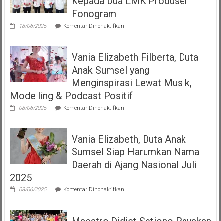
Kepada Dua LMK Produser
Podcast
“Volume
Fonogram
Up”
pada
18/06/2025
Komentar Dinonaktifkan
DJKI
Serahkan
Izin
Vania Elizabeth Filberta, Duta
Operasional
Kepada
Anak Sumsel yang
Dua
LMK
Menginspirasi Lewat Musik,
Produser
Modelling & Podcast Positif
Fonogram
pada
08/06/2025
Komentar Dinonaktifkan
Vania
Elizabeth
Filberta,
Vania Elizabeth, Duta Anak
Duta
Anak
Sumsel Siap Harumkan Nama
Sumsel
yang
Daerah di Ajang Nasional Juli
Menginspirasi
2025
Lewat
Musik,
pada
08/06/2025
Komentar Dinonaktifkan
Modelling
Vania
&
Elizabeth,
Podcast
Duta
Positif
Maestro Didiet Setiono Rayakan
Anak