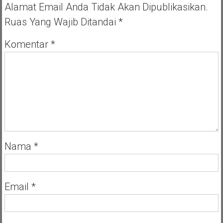
Aliran
Alamat Email Anda Tidak Akan Dipublikasikan.
Kali
Ruas Yang Wajib Ditandai
*
Ciliwung
Ditanam
Pohon
Komentar
*
Nama
*
Email
*