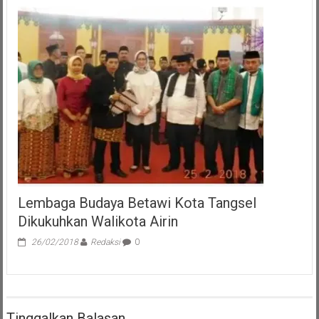
Peduli
Pangandaran
Terkait
Temuan
BPK
RI
Menyatakan
Sikap
Lembaga Budaya Betawi Kota Tangsel
Dikukuhkan Walikota Airin
26/02/2018
Redaksi
0
Tinggalkan Balasan