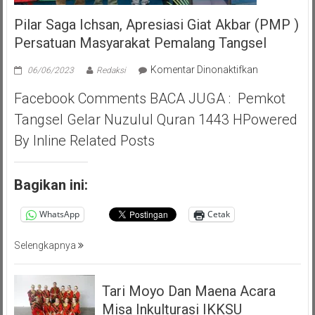
Pilar Saga Ichsan, Apresiasi Giat Akbar (PMP )
Persatuan Masyarakat Pemalang Tangsel
pada
Komentar Dinonaktifkan
06/06/2023
Redaksi
Pilar
Facebook Comments BACA JUGA : Pemkot
Saga
Ichsan,
Tangsel Gelar Nuzulul Quran 1443 HPowered
Apresiasi
By Inline Related Posts
Giat
Akbar
(PMP
Bagikan ini:
)
Persatuan
WhatsApp
Cetak
Masyarakat
Pemalang
Selengkapnya
Tangsel
Tari Moyo Dan Maena Acara
Misa Inkulturasi IKKSU