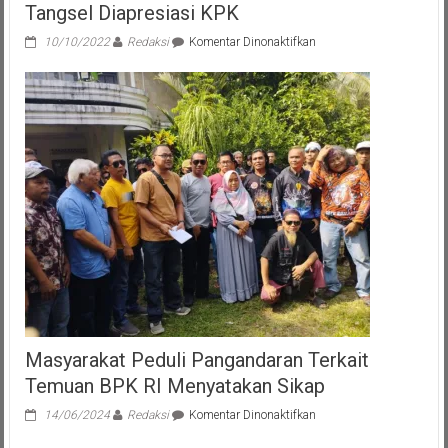
Tangsel Diapresiasi KPK
pada
10/10/2022
Redaksi
Komentar Dinonaktifkan
Roadshow
Bus
KPK
Berjalan
Sukses,
Pemkot
Tangsel
Diapresiasi
KPK
Masyarakat Peduli Pangandaran Terkait
Temuan BPK RI Menyatakan Sikap
pada
14/06/2024
Redaksi
Komentar Dinonaktifkan
Masyarakat