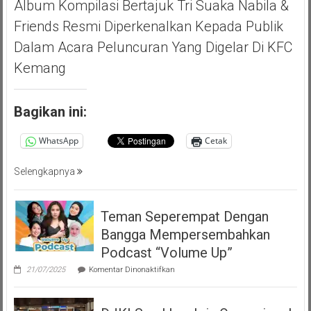
Album Kompilasi Bertajuk Tri Suaka Nabila &
Friends Resmi Diperkenalkan Kepada Publik
Dalam Acara Peluncuran Yang Digelar Di KFC
Kemang
Bagikan ini:
WhatsApp
Cetak
Selengkapnya
Teman Seperempat Dengan
Bangga Mempersembahkan
Podcast “Volume Up”
pada
21/07/2025
Komentar Dinonaktifkan
Teman
Seperempat
Dengan
Bangga