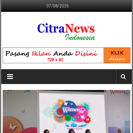
Lompat
07/08/2026
ke
konten
CITRANEWS
INDONESIA
BERANI
DAN
KRISTIS