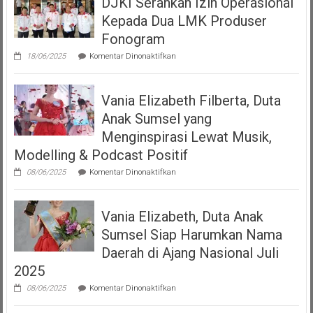
DJKI Serahkan Izin Operasional
Mempersembahkan
Kepada Dua LMK Produser
Podcast
“Volume
Fonogram
Up”
pada
18/06/2025
Komentar Dinonaktifkan
DJKI
Serahkan
Izin
Vania Elizabeth Filberta, Duta
Operasional
Kepada
Anak Sumsel yang
Dua
LMK
Menginspirasi Lewat Musik,
Produser
Modelling & Podcast Positif
Fonogram
pada
08/06/2025
Komentar Dinonaktifkan
Vania
Elizabeth
Filberta,
Vania Elizabeth, Duta Anak
Duta
Anak
Sumsel Siap Harumkan Nama
Sumsel
yang
Daerah di Ajang Nasional Juli
Menginspirasi
2025
Lewat
Musik,
pada
08/06/2025
Komentar Dinonaktifkan
Modelling
Vania
&
Elizabeth,