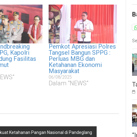
B
Se
undbreaking
Pemkot Apresiasi Polres
PG, Kapolri
Tangsel Bangun SPPG :
dung Fasilitas
Perluas MBG dan
mut
Ketahanan Ekonomi
Masyarakat
NEWS"
06/08/2025
Dalam "NEWS"
T
kuat Ketahanan Pangan Nasional di Pandeglang
“