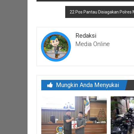
pos
22 Pos Pantau Disiagakan Polre
Redaksi
Media Online
Mungkin Anda Menyukai