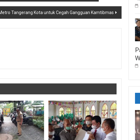
s Metro Tangerang Kota untuk Cegah Gangguan Kamtibmas
P
W