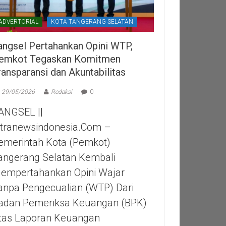
ADVERTORIAL
KOTA TANGERANG SELATAN
angsel Pertahankan Opini WTP,
emkot Tegaskan Komitmen
ransparansi dan Akuntabilitas
29/05/2026
Redaksi
0
ANGSEL ||
itranewsindonesia.com –
emerintah Kota (Pemkot)
angerang Selatan Kembali
empertahankan Opini Wajar
anpa Pengecualian (WTP) Dari
adan Pemeriksa Keuangan (BPK)
tas Laporan Keuangan