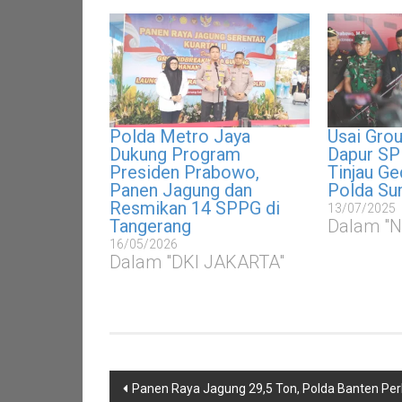
Polda Metro Jaya
Usai Gro
Dukung Program
Dapur SP
Presiden Prabowo,
Tinjau Ge
Panen Jagung dan
Polda Su
Resmikan 14 SPPG di
13/07/2025
Tangerang
Dalam "
16/05/2026
Dalam "DKI JAKARTA"
Navigasi
Panen Raya Jagung 29,5 Ton, Polda Banten Per