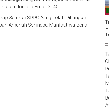
Menuju Indonesia Emas 2045.
rap Seluruh SPPG Yang Telah Dibangun
T
l, Dan Amanah Sehingga Manfaatnya Benar-
P
T
T
C
P
T
M
T
B
A