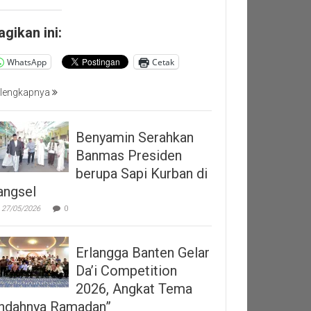
agikan ini:
WhatsApp
Cetak
lengkapnya
Benyamin Serahkan
Banmas Presiden
berupa Sapi Kurban di
angsel
27/05/2026
0
Erlangga Banten Gelar
Da’i Competition
2026, Angkat Tema
Indahnya Ramadan”