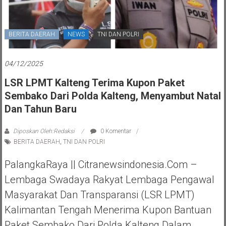
BERITA DAERAH
NEWS
TNI DAN POLRI
04/12/2025
LSR LPMT Kalteng Terima Kupon Paket
Sembako Dari Polda Kalteng, Menyambut Natal
Dan Tahun Baru
Diposkan Oleh:Redaksi
0 Komentar
BERITA DAERAH
,
TNI DAN POLRI
PalangkaRaya || Citranewsindonesia.com –
Lembaga Swadaya Rakyat Lembaga Pengawal
Masyarakat Dan Transparansi (LSR LPMT)
Kalimantan Tengah Menerima Kupon Bantuan
Paket Sembako Dari Polda Kalteng Dalam