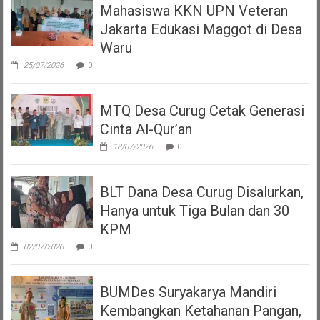
Mahasiswa KKN UPN Veteran
Jakarta Edukasi Maggot di Desa
Waru
25/07/2026
0
MTQ Desa Curug Cetak Generasi
Cinta Al-Qur’an
18/07/2026
0
BLT Dana Desa Curug Disalurkan,
Hanya untuk Tiga Bulan dan 30
KPM
02/07/2026
0
BUMDes Suryakarya Mandiri
Kembangkan Ketahanan Pangan,