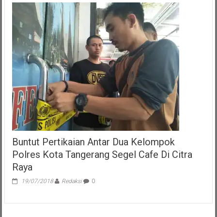
Inf.
Thevi
Angandowa
Zebua
Jadi
Danpusdiklatpassus
Kopassus
TNI
AD
Buntut Pertikaian Antar Dua Kelompok
Polres Kota Tangerang Segel Cafe Di Citra
Raya
19/07/2018
Redaksi
0