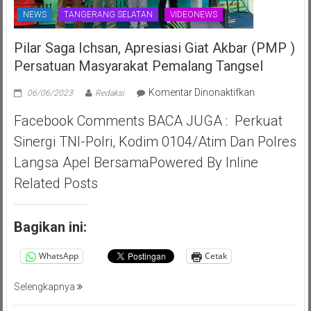
NEWS
TANGERANG SELATAN
VIDEONEWS
Pilar Saga Ichsan, Apresiasi Giat Akbar (PMP )
Persatuan Masyarakat Pemalang Tangsel
pada
Komentar Dinonaktifkan
06/06/2023
Redaksi
Pilar
Facebook Comments BACA JUGA : Perkuat
Saga
Ichsan,
Sinergi TNI-Polri, Kodim 0104/Atim Dan Polres
Apresiasi
Langsa Apel BersamaPowered By Inline
Giat
Akbar
Related Posts
(PMP
)
Persatuan
Bagikan ini:
Masyarakat
Pemalang
WhatsApp
Cetak
Tangsel
Selengkapnya