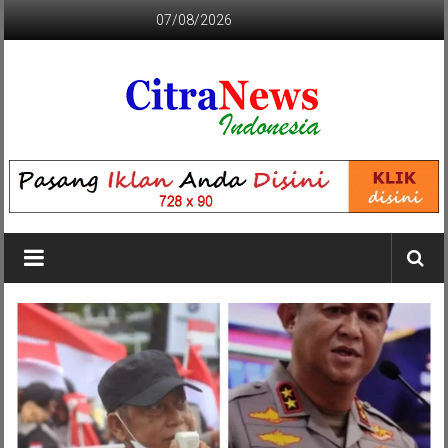
Lompat
07/08/2026
ke
konten
CITRANEWS
INDONESIA
BERANI
DAN
KRISTIS