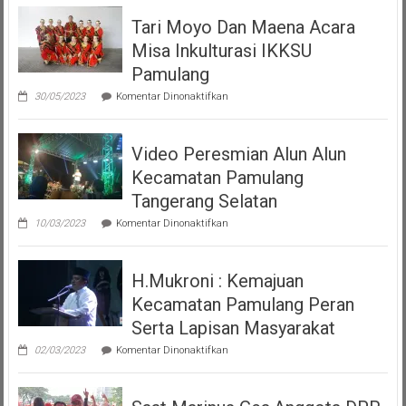
Tari Moyo Dan Maena Acara
Misa Inkulturasi IKKSU
Pamulang
pada
30/05/2023
Komentar Dinonaktifkan
Tari
Moyo
Dan
Video Peresmian Alun Alun
Maena
Acara
Kecamatan Pamulang
Misa
Inkulturasi
Tangerang Selatan
IKKSU
pada
Pamulang
10/03/2023
Komentar Dinonaktifkan
Video
Peresmian
Alun
H.Mukroni : Kemajuan
Alun
Kecamatan
Kecamatan Pamulang Peran
Pamulang
Tangerang
Serta Lapisan Masyarakat
Selatan
pada
02/03/2023
Komentar Dinonaktifkan
H.Mukroni
:
Kemajuan
Kecamatan