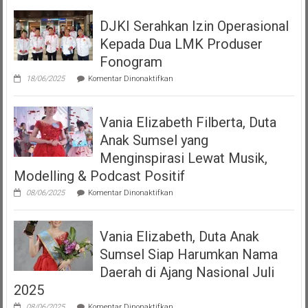
Seperempat
Dengan
DJKI Serahkan Izin Operasional
Bangga
Mempersembahkan
Kepada Dua LMK Produser
Podcast
“Volume
Fonogram
Up”
pada
18/06/2025
Komentar Dinonaktifkan
DJKI
Serahkan
Izin
Vania Elizabeth Filberta, Duta
Operasional
Kepada
Anak Sumsel yang
Dua
LMK
Menginspirasi Lewat Musik,
Produser
Modelling & Podcast Positif
Fonogram
pada
08/06/2025
Komentar Dinonaktifkan
Vania
Elizabeth
Filberta,
Vania Elizabeth, Duta Anak
Duta
Anak
Sumsel Siap Harumkan Nama
Sumsel
yang
Daerah di Ajang Nasional Juli
Menginspirasi
2025
Lewat
Musik,
pada
08/06/2025
Komentar Dinonaktifkan