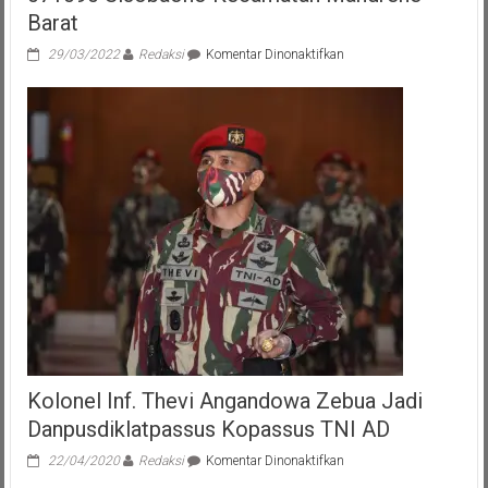
Barat
pada
29/03/2022
Redaksi
Komentar Dinonaktifkan
Wabup
Nias
Barat,
Kunjungi
SD
Negeri
No.
071090
Sisobaöhö
Kecamatan
Mandrehe
Barat
Kolonel Inf. Thevi Angandowa Zebua Jadi
Danpusdiklatpassus Kopassus TNI AD
pada
22/04/2020
Redaksi
Komentar Dinonaktifkan
Kolonel