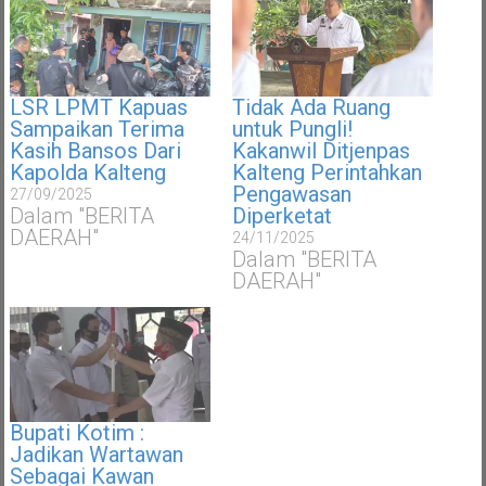
LSR LPMT Kapuas
Tidak Ada Ruang
Sampaikan Terima
untuk Pungli!
Kasih Bansos Dari
Kakanwil Ditjenpas
Kapolda Kalteng
Kalteng Perintahkan
Pengawasan
27/09/2025
Dalam "BERITA
Diperketat
DAERAH"
24/11/2025
Dalam "BERITA
DAERAH"
Bupati Kotim :
Jadikan Wartawan
Sebagai Kawan