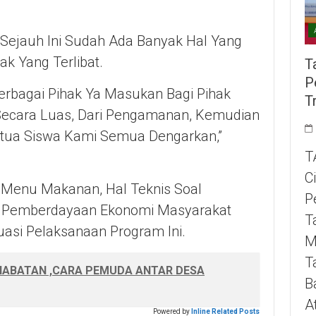
Sejauh Ini Sudah Ada Banyak Hal Yang
ak Yang Terlibat.
T
P
erbagai Pihak Ya Masukan Bagi Pihak
T
 Secara Luas, Dari Pengamanan, Kemudian
ngtua Siswa Kami Semua Dengarkan,”
T
C
 Menu Makanan, Hal Teknis Soal
P
ai Pemberdayaan Ekonomi Masyarakat
T
asi Pelaksanaan Program Ini.
M
T
ABATAN ,CARA PEMUDA ANTAR DESA
B
A
Powered by
Inline Related Posts