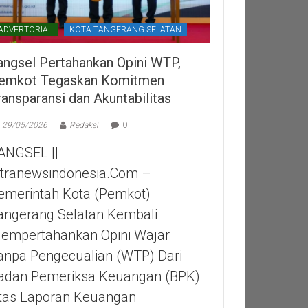
ADVERTORIAL
KOTA TANGERANG SELATAN
angsel Pertahankan Opini WTP,
emkot Tegaskan Komitmen
ransparansi dan Akuntabilitas
29/05/2026
Redaksi
0
ANGSEL ||
itranewsindonesia.com –
emerintah Kota (Pemkot)
angerang Selatan Kembali
empertahankan Opini Wajar
anpa Pengecualian (WTP) Dari
adan Pemeriksa Keuangan (BPK)
tas Laporan Keuangan