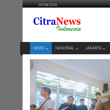
Lompat
09/08/2026
ke
konten
CITRANEWS
INDONESIA
BERANI
DAN
KRISTIS
NEWS
NASIONAL
JAKARTA