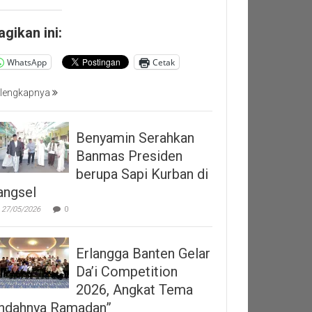
agikan ini:
WhatsApp
Cetak
lengkapnya
Benyamin Serahkan
Banmas Presiden
berupa Sapi Kurban di
angsel
27/05/2026
0
Erlangga Banten Gelar
Da’i Competition
2026, Angkat Tema
Indahnya Ramadan”