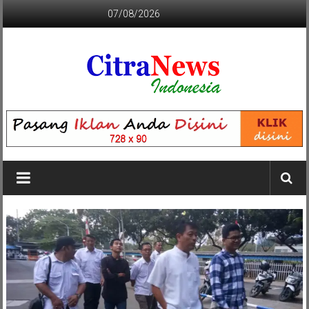
Lompat
07/08/2026
ke
konten
CITRANEWS
INDONESIA
BERANI
DAN
KRISTIS