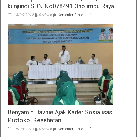
kunjungi SDN No078491 Onolimbu Raya.
pada
14/06/2022
Redaksi
Komentar Dinonaktifkan
Wakil
Bupati
Dr.
Era
Era
Hia,
MM.,M.Si
kunjungi
SDN
No078491
Onolimbu
Raya.
Benyamin Davnie Ajak Kader Sosialisasi
Protokol Kesehatan
pada
19/08/2020
Redaksi
Komentar Dinonaktifkan
Benyamin