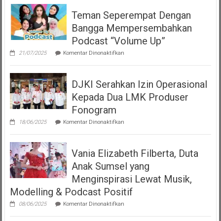
Teman Seperempat Dengan
Bangga Mempersembahkan
Podcast “Volume Up”
pada
21/07/2025
Komentar Dinonaktifkan
Teman
Seperempat
Dengan
DJKI Serahkan Izin Operasional
Bangga
Mempersembahkan
Kepada Dua LMK Produser
Podcast
“Volume
Fonogram
Up”
pada
18/06/2025
Komentar Dinonaktifkan
DJKI
Serahkan
Izin
Vania Elizabeth Filberta, Duta
Operasional
Kepada
Anak Sumsel yang
Dua
LMK
Menginspirasi Lewat Musik,
Produser
Modelling & Podcast Positif
Fonogram
pada
08/06/2025
Komentar Dinonaktifkan
Vania
Elizabeth