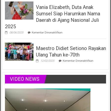
Filberta,
Vania Elizabeth, Duta Anak
Duta
Anak
Sumsel Siap Harumkan Nama
Sumsel
yang
Daerah di Ajang Nasional Juli
Menginspirasi
2025
Lewat
Musik,
pada
08/06/2025
Komentar Dinonaktifkan
Modelling
Vania
&
Elizabeth,
Podcast
Duta
Positif
Maestro Didiet Setiono Rayakan
Anak
Sumsel
Ulang Tahun ke-70th
Siap
Harumkan
pada
12/02/2025
Komentar Dinonaktifkan
Nama
Maestro
Daerah
Didiet
di
Setiono
Ajang
Rayakan
VIDEO NEWS
Nasional
Ulang
Juli
Tahun
2025
ke-
70th