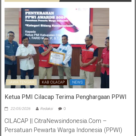
JAWA TENGAH
KAB CILACAP
NEWS
Ketua PMI Cilacap Terima Penghargaan PPWI
22/05/2026
Redaksi
0
CILACAP || CitraNewsindonesia.com –
Persatuan Pewarta Warga Indonesia (PPWI)