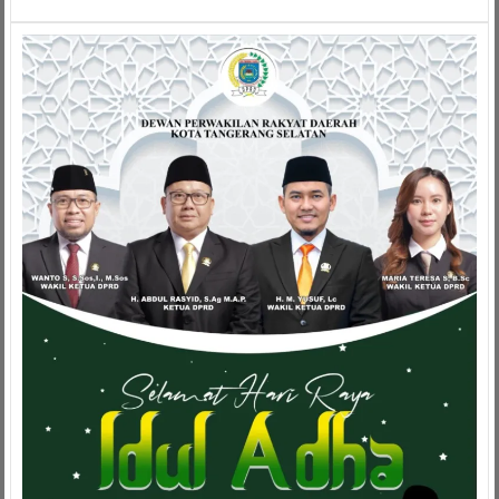
Davnie
Ajak
Kader
Sosialisasi
Protokol
Kesehatan