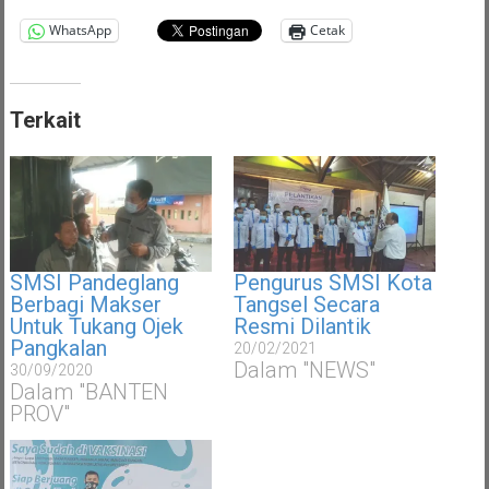
WhatsApp
Cetak
Terkait
SMSI Pandeglang
Pengurus SMSI Kota
Berbagi Makser
Tangsel Secara
Untuk Tukang Ojek
Resmi Dilantik
Pangkalan
20/02/2021
Dalam "NEWS"
30/09/2020
Dalam "BANTEN
PROV"