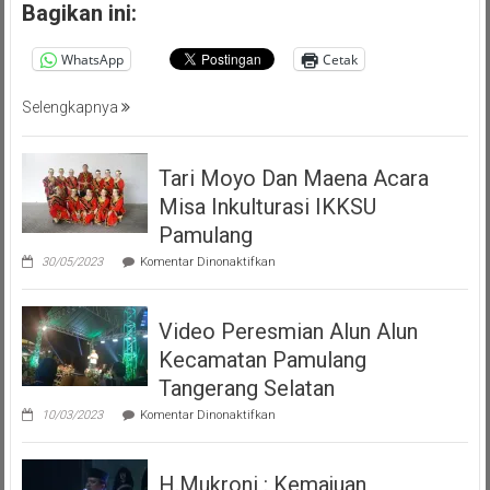
Persatuan
Bagikan ini:
Masyarakat
Pemalang
WhatsApp
Cetak
Tangsel
Selengkapnya
Tari Moyo Dan Maena Acara
Misa Inkulturasi IKKSU
Pamulang
pada
30/05/2023
Komentar Dinonaktifkan
Tari
Moyo
Dan
Video Peresmian Alun Alun
Maena
Acara
Kecamatan Pamulang
Misa
Inkulturasi
Tangerang Selatan
IKKSU
pada
Pamulang
10/03/2023
Komentar Dinonaktifkan
Video
Peresmian
Alun
H.Mukroni : Kemajuan
Alun