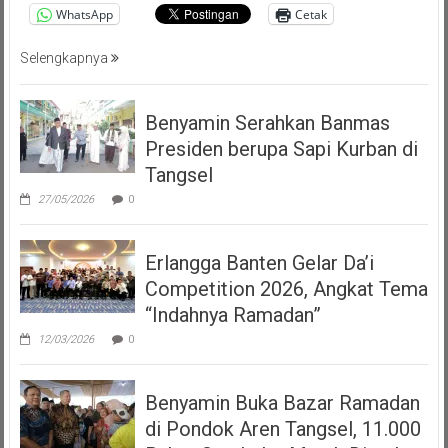
WhatsApp
Cetak
Selengkapnya
Benyamin Serahkan Banmas
Presiden berupa Sapi Kurban di
Tangsel
27/05/2026
0
Erlangga Banten Gelar Da’i
Competition 2026, Angkat Tema
“Indahnya Ramadan”
12/03/2026
0
Benyamin Buka Bazar Ramadan
di Pondok Aren Tangsel, 11.000