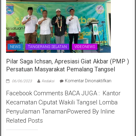
NEWS
TANGERANG SELATAN
VIDEONEWS
Pilar Saga Ichsan, Apresiasi Giat Akbar (PMP )
Persatuan Masyarakat Pemalang Tangsel
pada
Komentar Dinonaktifkan
06/06/2023
Redaksi
Pilar
Facebook Comments BACA JUGA : Kantor
Saga
Ichsan,
Kecamatan Ciputat Wakili Tangsel Lomba
Apresiasi
Penyulaman TanamanPowered By Inline
Giat
Akbar
Related Posts
(PMP
)