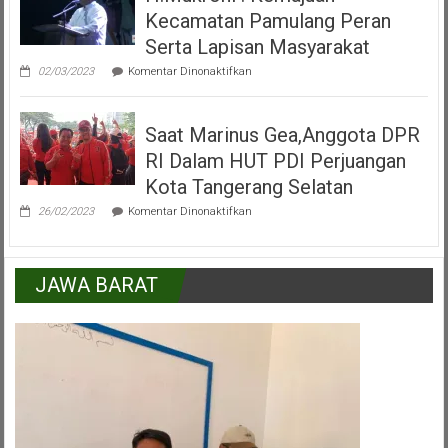
Kecamatan
Kecamatan Pamulang Peran
Pamulang
Tangerang
Serta Lapisan Masyarakat
Selatan
pada
02/03/2023
Komentar Dinonaktifkan
H.Mukroni
:
Kemajuan
Saat Marinus Gea,Anggota DPR
Kecamatan
Pamulang
RI Dalam HUT PDI Perjuangan
Peran
Serta
Kota Tangerang Selatan
Lapisan
pada
Masyarakat
26/02/2023
Komentar Dinonaktifkan
Saat
Marinus
Gea,Anggota
DPR
JAWA BARAT
RI
Dalam
HUT
PDI
Perjuangan
Kota
Tangerang
Selatan