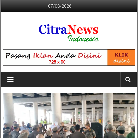
Lompat
07/08/2026
ke
konten
CITRANEWS
INDONESIA
BERANI
DAN
KRISTIS