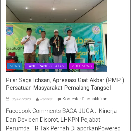
NEWS
TANGERANG SELATAN
VIDEONEWS
Pilar Saga Ichsan, Apresiasi Giat Akbar (PMP )
Persatuan Masyarakat Pemalang Tangsel
pada
Komentar Dinonaktifkan
06/06/2023
Redaksi
Pilar
Facebook Comments BACA JUGA : Kinerja
Saga
Ichsan,
Dan Deviden Disorot, LHKPN Pejabat
Apresiasi
Perumda TB Tak Pernah DilaporkanPowered
Giat