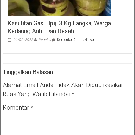
Kesulitan Gas Elpiji 3 Kg Langka, Warga
Kedaung Antri Dan Resah
pada
02/02/2025
Redaksi
Komentar Dinonaktifkan
Kesulitan
Gas
Elpiji
3
Kg
Tinggalkan Balasan
Langka,
Warga
Kedaung
Alamat Email Anda Tidak Akan Dipublikasikan.
Antri
Ruas Yang Wajib Ditandai
*
Dan
Resah
Komentar
*