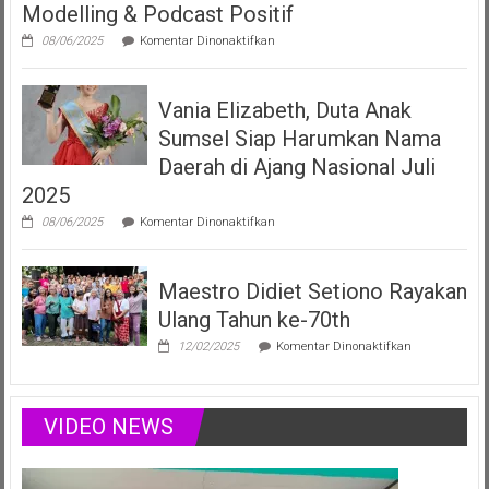
Modelling & Podcast Positif
Fonogram
pada
08/06/2025
Komentar Dinonaktifkan
Vania
Elizabeth
Filberta,
Vania Elizabeth, Duta Anak
Duta
Anak
Sumsel Siap Harumkan Nama
Sumsel
yang
Daerah di Ajang Nasional Juli
Menginspirasi
2025
Lewat
Musik,
pada
08/06/2025
Komentar Dinonaktifkan
Modelling
Vania
&
Elizabeth,
Podcast
Duta
Positif
Maestro Didiet Setiono Rayakan
Anak
Sumsel
Ulang Tahun ke-70th
Siap
Harumkan
pada
12/02/2025
Komentar Dinonaktifkan
Nama
Maestro
Daerah
Didiet
di
Setiono
Ajang
Rayakan
VIDEO NEWS
Nasional
Ulang
Juli
Tahun
2025
ke-
70th