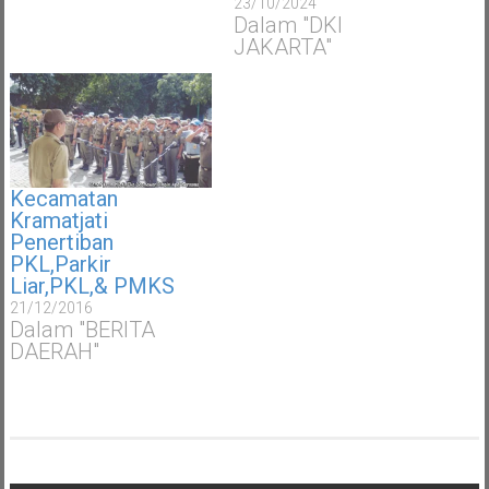
23/10/2024
Dalam "DKI
JAKARTA"
Kecamatan
Kramatjati
Penertiban
PKL,Parkir
Liar,PKL,& PMKS
21/12/2016
Dalam "BERITA
DAERAH"