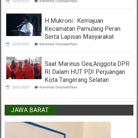
Pamulang
10/03/2023
Komentar Dinonaktifkan
Video
Peresmian
Alun
H.Mukroni : Kemajuan
Alun
Kecamatan
Kecamatan Pamulang Peran
Pamulang
Tangerang
Serta Lapisan Masyarakat
Selatan
pada
02/03/2023
Komentar Dinonaktifkan
H.Mukroni
:
Kemajuan
Saat Marinus Gea,Anggota DPR
Kecamatan
Pamulang
RI Dalam HUT PDI Perjuangan
Peran
Serta
Kota Tangerang Selatan
Lapisan
pada
Masyarakat
26/02/2023
Komentar Dinonaktifkan
Saat
Marinus
Gea,Anggota
DPR
JAWA BARAT
RI
Dalam
HUT
PDI
Perjuangan
Kota