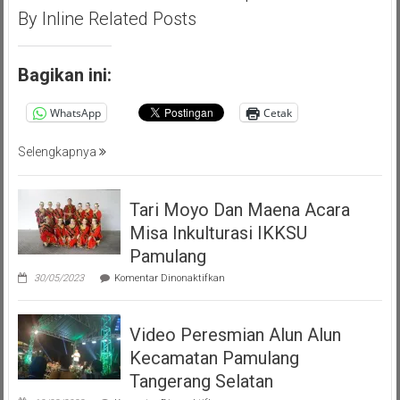
Akbar
By Inline Related Posts
(PMP
)
Persatuan
Bagikan ini:
Masyarakat
Pemalang
WhatsApp
Cetak
Tangsel
Selengkapnya
Tari Moyo Dan Maena Acara
Misa Inkulturasi IKKSU
Pamulang
pada
30/05/2023
Komentar Dinonaktifkan
Tari
Moyo
Dan
Video Peresmian Alun Alun
Maena
Acara
Kecamatan Pamulang
Misa
Inkulturasi
Tangerang Selatan
IKKSU
pada