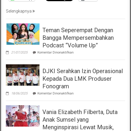
Selengkapnya
Teman Seperempat Dengan
Bangga Mempersembahkan
Podcast “Volume Up”
pada
21/07/2025
Komentar Dinonaktifkan
Teman
Seperempat
Dengan
DJKI Serahkan Izin Operasional
Bangga
Mempersembahkan
Kepada Dua LMK Produser
Podcast
“Volume
Fonogram
Up”
pada
18/06/2025
Komentar Dinonaktifkan
DJKI
Serahkan
Izin
Vania Elizabeth Filberta, Duta
Operasional
Kepada
Anak Sumsel yang
Dua
LMK
Menginspirasi Lewat Musik,
Produser