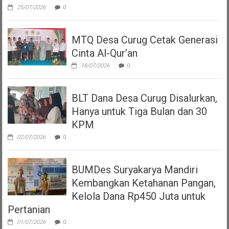
25/07/2026
0
MTQ Desa Curug Cetak Generasi
Cinta Al-Qur’an
18/07/2026
0
BLT Dana Desa Curug Disalurkan,
Hanya untuk Tiga Bulan dan 30
KPM
02/07/2026
0
BUMDes Suryakarya Mandiri
Kembangkan Ketahanan Pangan,
Kelola Dana Rp450 Juta untuk
Pertanian
01/07/2026
0