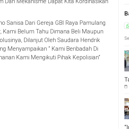
tem Dan Mekanisme Dapat Kita Kordinasikan
B
mo Sanisa Dari Gereja GBI Raya Pamulang
or, Kami Belum Tahu Dimana Beli Maupun
Se
usinya, Dilanjut Oleh Saudara Hendrik
ang Menyampaikan ” Kami Beribadah Di
anan Kami Mengikuti Pihak Kepolisian”
T
“