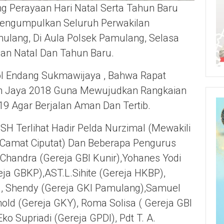
g Perayaan Hari Natal Serta Tahun Baru
Mengumpulkan Seluruh Perwakilan
lang, Di Aula Polsek Pamulang, Selasa
an Natal Dan Tahun Baru.
l Endang Sukmawijaya , Bahwa Rapat
lin Jaya 2018 Guna Mewujudkan Rangkaian
19 Agar Berjalan Aman Dan Tertib.
H Terlihat Hadir Pelda Nurzimal (mewakili
i Camat Ciputat) Dan Beberapa Pengurus
i Chandra (Gereja GBI Kunir),Yohanes Yodi
eja GBKP),AST.L.Sihite (Gereja HKBP),
), Shendy (Gereja GKI Pamulang),Samuel
old (Gereja GKY), Roma Solisa ( Gereja GBI
ko Supriadi (Gereja GPDI), Pdt T. A.