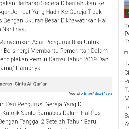
igakan Berharap Segera Diberitahukan Ke
a Agar Jemaat Yang Hadir Ke Gereja Tidak
 Dengan Ukuran Besar Dikhawatirkan Hal
T
 Nantinya.
P
T
Menyerukan Agar Pengurus Bisa Untuk
 Bersinergi Membantu Pemerintah Dalam
Menciptakan Pemilu Damai Tahun 2019 Dan
T
ama,” Harapnya
C
P
erasi Cinta Al-Qur'an
T
Powered by
Inline Related Posts
M
an Dari Pengurus Gereja Yang Di
T
 Katolik Santo Barnabas Dalam Hal Pos
B
 Dengan Tanggal 2 Setelah Tahun Baru,
A