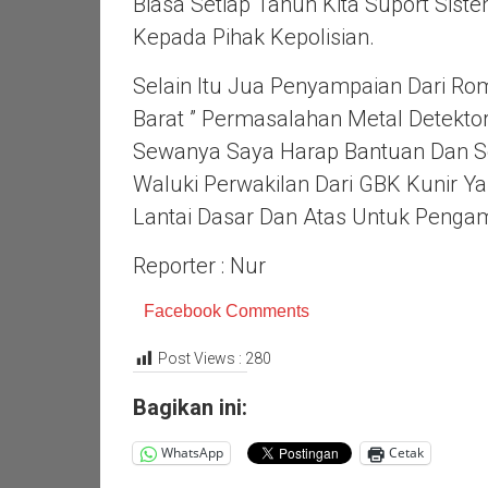
Biasa Setiap Tahun Kita Suport Sis
Kepada Pihak Kepolisian.
Selain Itu Jua Penyampaian Dari Ro
Barat ” Permasalahan Metal Detekt
Sewanya Saya Harap Bantuan Dan Sol
Waluki Perwakilan Dari GBK Kunir Y
Lantai Dasar Dan Atas Untuk Pengam
Reporter : Nur
Facebook Comments
Post Views :
280
Bagikan ini:
WhatsApp
Cetak