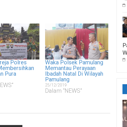
P
W
reja Polres
Waka Polsek Pamulang
Membersihkan
Memantau Perayaan
an Pura
Ibadah Natal Di Wilayah
Pamulang
NEWS"
25/12/2019
Dalam "NEWS"