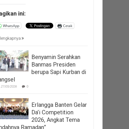
agikan ini:
WhatsApp
Cetak
lengkapnya
Benyamin Serahkan
Banmas Presiden
berupa Sapi Kurban di
angsel
27/05/2026
0
Erlangga Banten Gelar
Da’i Competition
2026, Angkat Tema
Indahnya Ramadan”