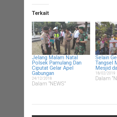
Terkait
Jelang Malam Natal
Selain Ge
Polsek Pamulang Dan
Tangsel 
Ciputat Gelar Apel
Mesjid d
Gabungan
18/02/2019
Dalam "
24/12/2018
Dalam "NEWS"