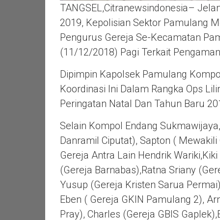
TANGSEL,Citranewsindonesia– Jelan
2019, Kepolisian Sektor Pamulang 
Pengurus Gereja Se-Kecamatan Pamu
(11/12/2018) Pagi Terkait Pengaman
Dipimpin Kapolsek Pamulang Kompo
Koordinasi Ini Dalam Rangka Ops Li
Peringatan Natal Dan Tahun Baru 20
Selain Kompol Endang Sukmawijaya,S
Danramil Ciputat), Sapton ( Mewakil
Gereja Antra Lain Hendrik Wariki,Kik
(Gereja Barnabas),Ratna Sriany (Ger
Yusup (Gereja Kristen Sarua Permai
Eben ( Gereja GKIN Pamulang 2), Arn
Pray), Charles (Gereja GBIS Gaplek),E