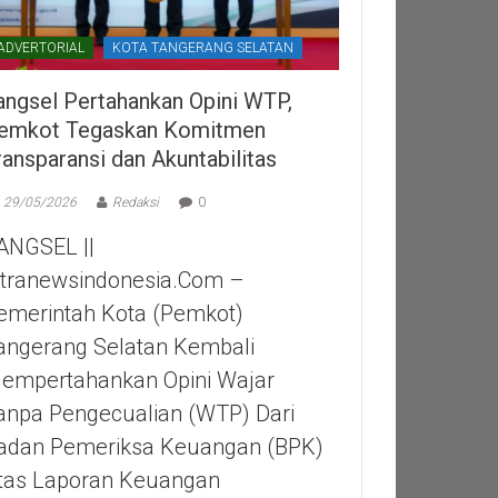
ADVERTORIAL
KOTA TANGERANG SELATAN
angsel Pertahankan Opini WTP,
emkot Tegaskan Komitmen
ransparansi dan Akuntabilitas
29/05/2026
Redaksi
0
ANGSEL ||
itranewsindonesia.com –
emerintah Kota (Pemkot)
angerang Selatan Kembali
empertahankan Opini Wajar
anpa Pengecualian (WTP) Dari
adan Pemeriksa Keuangan (BPK)
tas Laporan Keuangan