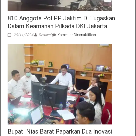
810 Anggota Pol PP Jaktim Di Tugaskan
Dalam Keamanan Pilkada DKI Jakarta
pada
26/11/2024
Redaksi
Komentar Dinonaktifkan
810
Anggota
Pol
PP
Jaktim
Di
Tugaskan
Dalam
Keamanan
Pilkada
DKI
Jakarta
Bupati Nias Barat Paparkan Dua Inovasi