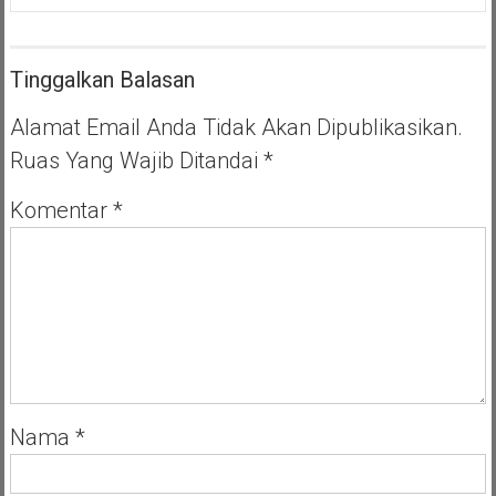
:
Peduli
Covid
Tinggalkan Balasan
19
Hidup
Untuk
Alamat Email Anda Tidak Akan Dipublikasikan.
Berbagi
Ruas Yang Wajib Ditandai
*
Komentar
*
Nama
*