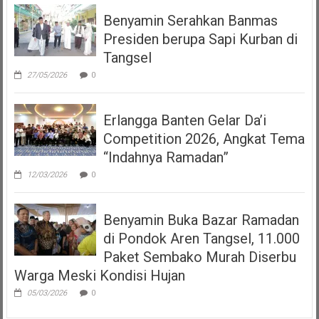
Benyamin Serahkan Banmas
Presiden berupa Sapi Kurban di
Tangsel
27/05/2026
0
Erlangga Banten Gelar Da’i
Competition 2026, Angkat Tema
“Indahnya Ramadan”
12/03/2026
0
Benyamin Buka Bazar Ramadan
di Pondok Aren Tangsel, 11.000
Paket Sembako Murah Diserbu
Warga Meski Kondisi Hujan
05/03/2026
0