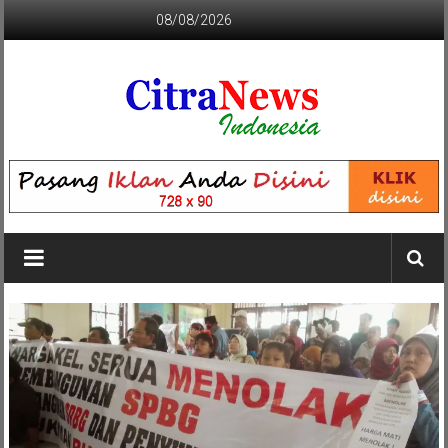
Lompat
08/08/2026
ke
konten
CITRANEWS
INDONESIA
BERANI
DAN
KRISTIS