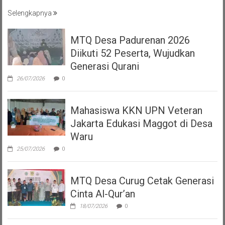
Selengkapnya
MTQ Desa Padurenan 2026
Diikuti 52 Peserta, Wujudkan
Generasi Qurani
26/07/2026
0
Mahasiswa KKN UPN Veteran
Jakarta Edukasi Maggot di Desa
Waru
25/07/2026
0
MTQ Desa Curug Cetak Generasi
Cinta Al-Qur’an
18/07/2026
0