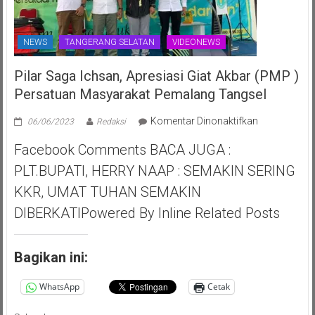
NEWS
TANGERANG SELATAN
VIDEONEWS
Pilar Saga Ichsan, Apresiasi Giat Akbar (PMP )
Persatuan Masyarakat Pemalang Tangsel
pada
Komentar Dinonaktifkan
06/06/2023
Redaksi
Pilar
Facebook Comments BACA JUGA :
Saga
Ichsan,
PLT.BUPATI, HERRY NAAP : SEMAKIN SERING
Apresiasi
KKR, UMAT TUHAN SEMAKIN
Giat
Akbar
DIBERKATIPowered By Inline Related Posts
(PMP
)
Persatuan
Bagikan ini:
Masyarakat
Pemalang
WhatsApp
Cetak
Tangsel