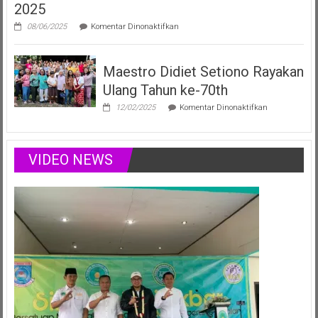
2025
Lewat
Musik,
pada
08/06/2025
Komentar Dinonaktifkan
Modelling
Vania
&
Elizabeth,
Podcast
Duta
Positif
Maestro Didiet Setiono Rayakan
Anak
Sumsel
Ulang Tahun ke-70th
Siap
Harumkan
pada
12/02/2025
Komentar Dinonaktifkan
Nama
Maestro
Daerah
Didiet
di
Setiono
Ajang
Rayakan
VIDEO NEWS
Nasional
Ulang
Juli
Tahun
2025
ke-
70th