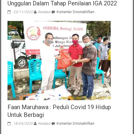
Unggulan Dalam Tahap Penilaian IGA 2022
pada
23/11/2022
Redaksi
Komentar Dinonaktifkan
Bupati
Nias
Barat
Paparkan
Dua
Inovasi
Unggulan
Dalam
Tahap
Penilaian
IGA
2022
Faan Maruhawa : Peduli Covid 19 Hidup
Untuk Berbagi
pada
18/04/2020
Redaksi
Komentar Dinonaktifkan
Faan
Maruhawa