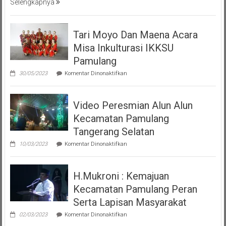
Selengkapnya
Tari Moyo Dan Maena Acara
Misa Inkulturasi IKKSU
Pamulang
pada
30/05/2023
Komentar Dinonaktifkan
Tari
Moyo
Dan
Video Peresmian Alun Alun
Maena
Acara
Kecamatan Pamulang
Misa
Inkulturasi
Tangerang Selatan
IKKSU
pada
Pamulang
10/03/2023
Komentar Dinonaktifkan
Video
Peresmian
Alun
H.Mukroni : Kemajuan
Alun
Kecamatan
Kecamatan Pamulang Peran
Pamulang
Tangerang
Serta Lapisan Masyarakat
Selatan
pada
02/03/2023
Komentar Dinonaktifkan
H.Mukroni