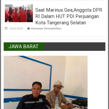
:
Kemajuan
Saat Marinus Gea,Anggota DPR
Kecamatan
Pamulang
RI Dalam HUT PDI Perjuangan
Peran
Serta
Kota Tangerang Selatan
Lapisan
pada
Masyarakat
26/02/2023
Komentar Dinonaktifkan
Saat
Marinus
Gea,Anggota
DPR
JAWA BARAT
RI
Dalam
HUT
PDI
Perjuangan
Kota
Tangerang
Selatan