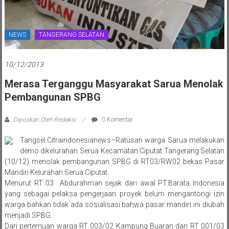
NEWS
TANGERANG SELATAN
10/12/2013
Merasa Terganggu Masyarakat Sarua Menolak
Pembangunan SPBG
Diposkan Oleh:Redaksi
0 Komentar
Tangsel.Citraindonesianews–Ratusan warga Sarua melakukan
demo dikelurahan Serua Kecamatan Ciputat Tangerang Selatan
(10/12) menolak pembangunan SPBG di RT03/RW02 bekas Pasar
Mandiri Kelurahan Serua Ciputat.
Menurut RT 03 Abdurahman sejak dari awal PT.Barata Indonesia
yang sebagai pelaksa pengerjaan proyek belum mengantongi izin
warga bahkan tidak ada sosialisasi bahwa pasar mandiri ini diubah
menjadi SPBG.
Dari pertemuan warga RT 003/02 Kampung Buaran dan RT 001/03