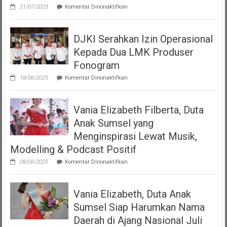
pada
21/07/2025
Komentar Dinonaktifkan
Teman
Seperempat
Dengan
DJKI Serahkan Izin Operasional
Bangga
Mempersembahkan
Kepada Dua LMK Produser
Podcast
“Volume
Fonogram
Up”
pada
18/06/2025
Komentar Dinonaktifkan
DJKI
Serahkan
Izin
Vania Elizabeth Filberta, Duta
Operasional
Kepada
Anak Sumsel yang
Dua
LMK
Menginspirasi Lewat Musik,
Produser
Modelling & Podcast Positif
Fonogram
pada
08/06/2025
Komentar Dinonaktifkan
Vania
Elizabeth
Filberta,
Vania Elizabeth, Duta Anak
Duta
Anak
Sumsel Siap Harumkan Nama
Sumsel
yang
Daerah di Ajang Nasional Juli
Menginspirasi