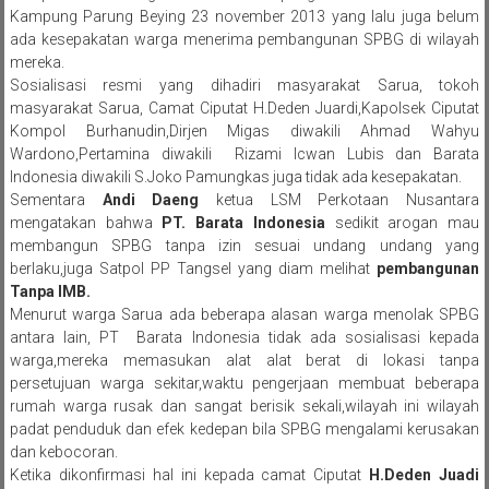
Kampung Parung Beying 23 november 2013 yang lalu juga belum
ada kesepakatan warga menerima pembangunan SPBG di wilayah
mereka.
Sosialisasi resmi yang dihadiri masyarakat Sarua, tokoh
masyarakat Sarua, Camat Ciputat H.Deden Juardi,Kapolsek Ciputat
Kompol Burhanudin,Dirjen Migas diwakili Ahmad Wahyu
Wardono,Pertamina diwakili Rizami Icwan Lubis dan Barata
Indonesia diwakili S.Joko Pamungkas juga tidak ada kesepakatan.
Sementara
Andi Daeng
ketua LSM Perkotaan Nusantara
mengatakan bahwa
PT. Barata Indonesia
sedikit arogan mau
membangun SPBG tanpa izin sesuai undang undang yang
berlaku,juga Satpol PP Tangsel yang diam melihat
pembangunan
Tanpa IMB.
Menurut warga Sarua ada beberapa alasan warga menolak SPBG
antara lain, PT Barata Indonesia tidak ada sosialisasi kepada
warga,mereka memasukan alat alat berat di lokasi tanpa
persetujuan warga sekitar,waktu pengerjaan membuat beberapa
rumah warga rusak dan sangat berisik sekali,wilayah ini wilayah
padat penduduk dan efek kedepan bila SPBG mengalami kerusakan
dan kebocoran.
Ketika dikonfirmasi hal ini kepada camat Ciputat
H.Deden Juadi