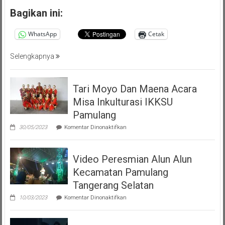
(PMP
Bagikan ini:
)
Persatuan
WhatsApp
Cetak
Masyarakat
Pemalang
Selengkapnya
Tangsel
Tari Moyo Dan Maena Acara
Misa Inkulturasi IKKSU
Pamulang
pada
30/05/2023
Komentar Dinonaktifkan
Tari
Moyo
Dan
Video Peresmian Alun Alun
Maena
Acara
Kecamatan Pamulang
Misa
Inkulturasi
Tangerang Selatan
IKKSU
pada
Pamulang
10/03/2023
Komentar Dinonaktifkan
Video
Peresmian
Alun