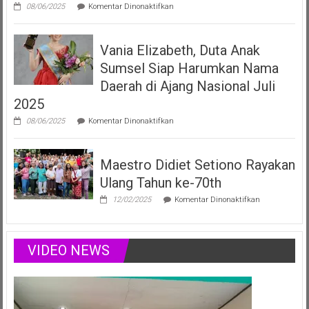
pada
08/06/2025
Komentar Dinonaktifkan
Vania
Elizabeth
Filberta,
Vania Elizabeth, Duta Anak
Duta
Anak
Sumsel Siap Harumkan Nama
Sumsel
yang
Daerah di Ajang Nasional Juli
Menginspirasi
2025
Lewat
Musik,
pada
08/06/2025
Komentar Dinonaktifkan
Modelling
Vania
&
Elizabeth,
Podcast
Duta
Positif
Maestro Didiet Setiono Rayakan
Anak
Sumsel
Ulang Tahun ke-70th
Siap
Harumkan
pada
12/02/2025
Komentar Dinonaktifkan
Nama
Maestro
Daerah
Didiet
di
Setiono
Ajang
Rayakan
VIDEO NEWS
Nasional
Ulang
Juli
Tahun
2025
ke-
70th