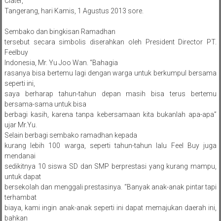
Ciater,
Tangerang, hari Kamis, 1 Agustus 2013 sore.
Sembako dan bingkisan Ramadhan
tersebut secara simbolis diserahkan oleh President Director PT.
Feelbuy
Indonesia, Mr. Yu Joo Wan. “Bahagia
rasanya bisa bertemu lagi dengan warga untuk berkumpul bersama
seperti ini,
saya berharap tahun-tahun depan masih bisa terus bertemu
bersama-sama untuk bisa
berbagi kasih, karena tanpa kebersamaan kita bukanlah apa-apa”
ujar Mr.Yu.
Selain berbagi sembako ramadhan kepada
kurang lebih 100 warga, seperti tahun-tahun lalu Feel Buy juga
mendanai
sedikitnya 10 siswa SD dan SMP berprestasi yang kurang mampu,
untuk dapat
bersekolah dan menggali prestasinya. “Banyak anak-anak pintar tapi
terhambat
biaya, kami ingin anak-anak seperti ini dapat memajukan daerah ini,
bahkan