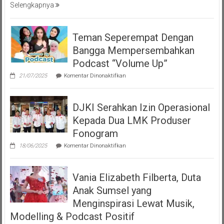
Selengkapnya
Teman Seperempat Dengan
Bangga Mempersembahkan
Podcast “Volume Up”
pada
21/07/2025
Komentar Dinonaktifkan
Teman
Seperempat
Dengan
DJKI Serahkan Izin Operasional
Bangga
Mempersembahkan
Kepada Dua LMK Produser
Podcast
“Volume
Fonogram
Up”
pada
18/06/2025
Komentar Dinonaktifkan
DJKI
Serahkan
Izin
Vania Elizabeth Filberta, Duta
Operasional
Kepada
Anak Sumsel yang
Dua
LMK
Menginspirasi Lewat Musik,
Produser
Modelling & Podcast Positif
Fonogram