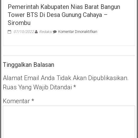
Pemerintah Kabupaten Nias Barat Bangun
Tower BTS Di Desa Gunung Cahaya –
Sirombu
pada
07/10/2022
Redaksi
Komentar Dinonaktifkan
Pemerintah
Kabupaten
Nias
Barat
Bangun
Tinggalkan Balasan
Tower
BTS
Di
Alamat Email Anda Tidak Akan Dipublikasikan.
Desa
Ruas Yang Wajib Ditandai
*
Gunung
Cahaya
–
Komentar
*
Sirombu