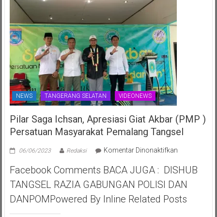
NEWS
TANGERANG SELATAN
VIDEONEWS
Pilar Saga Ichsan, Apresiasi Giat Akbar (PMP )
Persatuan Masyarakat Pemalang Tangsel
pada
Komentar Dinonaktifkan
06/06/2023
Redaksi
Pilar
Facebook Comments BACA JUGA : DISHUB
Saga
Ichsan,
TANGSEL RAZIA GABUNGAN POLISI DAN
Apresiasi
DANPOMPowered By Inline Related Posts
Giat
Akbar