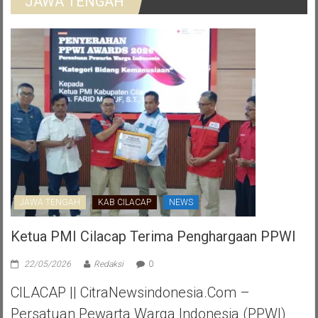
JAWA TENGAH
JAWA TENGAH
KAB CILACAP
NEWS
Ketua PMI Cilacap Terima Penghargaan PPWI
22/05/2026
Redaksi
0
CILACAP || CitraNewsindonesia.com –
Persatuan Pewarta Warga Indonesia (PPWI)