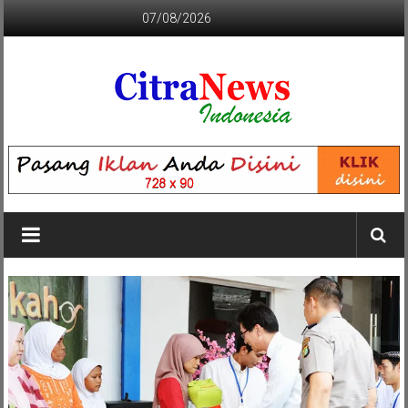
Lompat
07/08/2026
ke
konten
CITRANEWS
INDONESIA
BERANI
DAN
KRISTIS