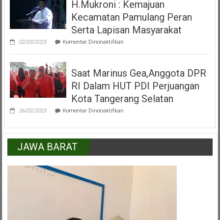
H.Mukroni : Kemajuan
Alun
Kecamatan
Kecamatan Pamulang Peran
Pamulang
Tangerang
Serta Lapisan Masyarakat
Selatan
pada
02/03/2023
Komentar Dinonaktifkan
H.Mukroni
:
Kemajuan
Saat Marinus Gea,Anggota DPR
Kecamatan
Pamulang
RI Dalam HUT PDI Perjuangan
Peran
Serta
Kota Tangerang Selatan
Lapisan
pada
Masyarakat
26/02/2023
Komentar Dinonaktifkan
Saat
Marinus
Gea,Anggota
DPR
JAWA BARAT
RI
Dalam
HUT
PDI
Perjuangan
Kota
Tangerang
Selatan