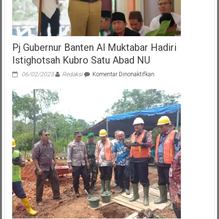
Pj Gubernur Banten Al Muktabar Hadiri
Istighotsah Kubro Satu Abad NU
pada
06/02/2023
Redaksi
Komentar Dinonaktifkan
Pj
Gubernur
Banten
Al
Muktabar
Hadiri
Istighotsah
Kubro
Satu
Abad
NU