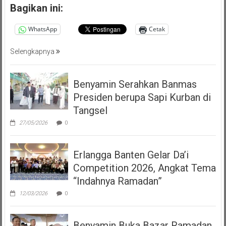
Bagikan ini:
WhatsApp
Cetak
Selengkapnya
Benyamin Serahkan Banmas
Presiden berupa Sapi Kurban di
Tangsel
27/05/2026
0
Erlangga Banten Gelar Da’i
Competition 2026, Angkat Tema
“Indahnya Ramadan”
12/03/2026
0
Benyamin Buka Bazar Ramadan