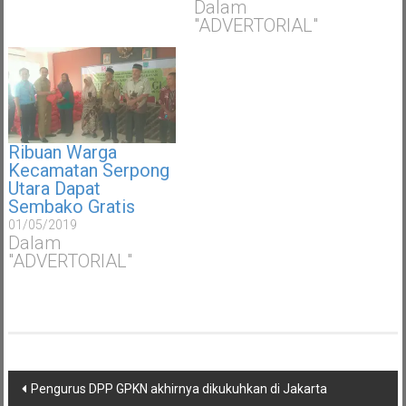
Dalam
"ADVERTORIAL"
Ribuan Warga
Kecamatan Serpong
Utara Dapat
Sembako Gratis
01/05/2019
Dalam
"ADVERTORIAL"
Navigasi
Pengurus DPP GPKN akhirnya dikukuhkan di Jakarta
pos