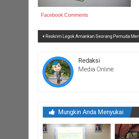
Facebook Comments
Navigasi
Reskrim Legok Amankan Seorang Pemuda M
pos
Redaksi
Media Online
Mungkin Anda Menyukai