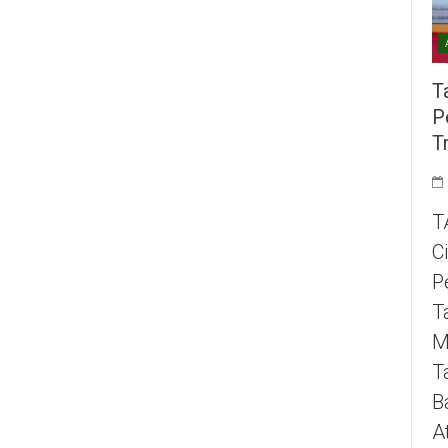
T
P
T
T
C
P
T
M
T
B
A