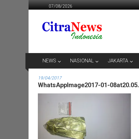
Lompat
07/08/2026
ke
konten
CITRANEWS
INDONESIA
BERANI
DAN
KRISTIS
NEWS
NASIONAL
JAKARTA
19/04/2017
WhatsAppImage2017-01-08at20.05