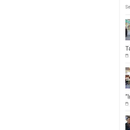
Se
T
“