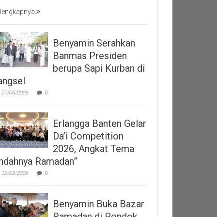
lengkapnya
Benyamin Serahkan
Banmas Presiden
berupa Sapi Kurban di
angsel
27/05/2026
0
Erlangga Banten Gelar
Da’i Competition
2026, Angkat Tema
Indahnya Ramadan”
12/03/2026
0
Benyamin Buka Bazar
Ramadan di Pondok