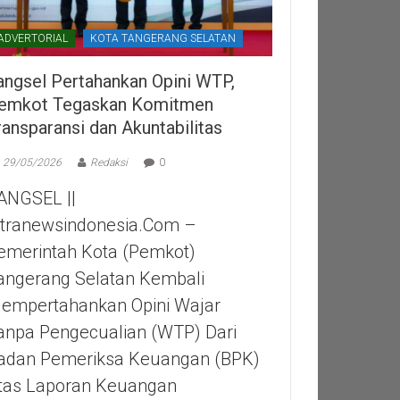
ADVERTORIAL
KOTA TANGERANG SELATAN
angsel Pertahankan Opini WTP,
emkot Tegaskan Komitmen
ransparansi dan Akuntabilitas
29/05/2026
Redaksi
0
ANGSEL ||
itranewsindonesia.com –
emerintah Kota (Pemkot)
angerang Selatan Kembali
empertahankan Opini Wajar
anpa Pengecualian (WTP) Dari
adan Pemeriksa Keuangan (BPK)
tas Laporan Keuangan