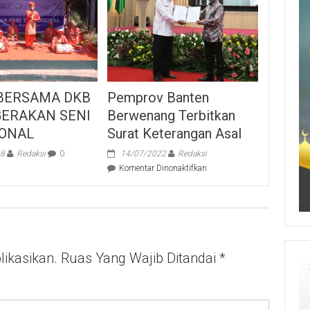
 BERSAMA DKB
Pemprov Banten
GERAKAN SENI
Berwenang Terbitkan
IONAL
Surat Keterangan Asal
18
Redaksi
0
14/07/2022
Redaksi
pada
Komentar Dinonaktifkan
Pemprov
Banten
Berwenang
Terbitkan
Surat
Keterangan
ikasikan.
Ruas Yang Wajib Ditandai
Asal
*