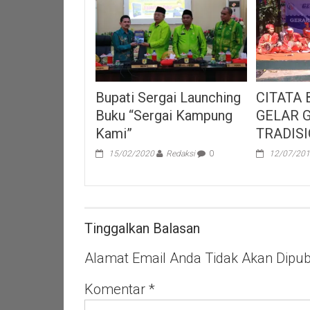
Bupati Sergai Launching
CITATA
Buku “Sergai Kampung
GELAR 
Kami”
TRADIS
15/02/2020
Redaksi
0
12/07/20
Tinggalkan Balasan
Alamat Email Anda Tidak Akan Dipubl
Komentar
*