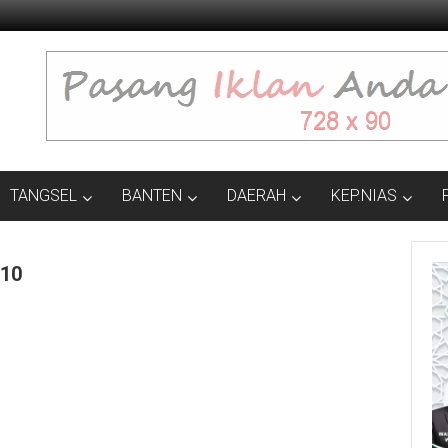
TANGSEL
BANTEN
DAERAH
KEP.NIAS
.10