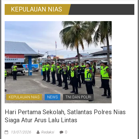
Tradisional
Surat
KEPULAUAN NIAS
Ijo:
Gambaran
Otonomi
Daerah
Yang
Ternoda
KEPULAUAN NIAS
NEWS
TNI DAN POLRI
Hari Pertama Sekolah, Satlantas Polres Nias
Siaga Atur Arus Lalu Lintas
13/07/2026
Redaksi
0