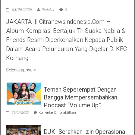
08/05/2026
Redaksi
0
JAKARTA || Citranewsindonesia.com –
Album Kompilasi Bertajuk Tri Suaka Nabila &
Friends Resmi Diperkenalkan Kepada Publik
Dalam Acara Peluncuran Yang Digelar Di KFC
Kemang
Selengkapnya
Teman Seperempat Dengan
Bangga Mempersembahkan
Podcast “Volume Up”
pada
21/07/2025
Komentar Dinonaktifkan
Teman
Seperempat
Dengan
DJKI Serahkan Izin Operasional
Bangga