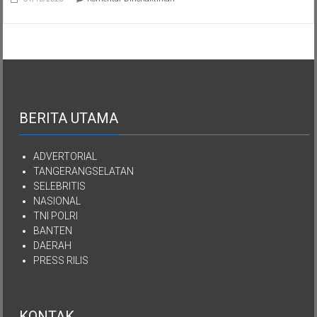
Semua
Aset
Kekayaan
YPKEN
Dialihkan
Kepada
Yayasan
Mutiara
Kasih
Imanuel
BERITA UTAMA
Kepulauan
Nias
ADVERTORIAL
TANGERANGSELATAN
SELEBRITIS
NASIONAL
TNI POLRI
BANTEN
DAERAH
PRESS RILIS
KONTAK