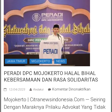
JAWA TIMUR
MOJOKERTO
NEWS
PERADI DPC MOJOKERTO HALAL BIHAL
KEBERSAMAAN DAN RASA SOLIDARITAS
pada
Komentar Dinonaktifkan
12/04/2025
Redaksi
PERADI
Mojokerto | Citranewsindonesia.com — Seiring
DPC
MOJOKERTO
Dengan Maraknya Prilaku Advokat Yang Tidak
HALAL