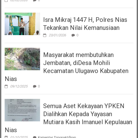
02/02/2026
0
Isra Mikraj 1447 H, Polres Nias
Tekankan Nilai Kemanusiaan
23/01/2026
0
Masyarakat membutuhkan
Jembatan, diDesa Mohili
Kecamatan Ulugawo Kabupaten
Nias
09/12/2025
0
Semua Aset Kekayaan YPKEN
Dialihkan Kepada Yayasan
Mutiara Kasih Imanuel Kepulauan
Nias
pada
01/10/2025
Komentar Dinonaktifkan