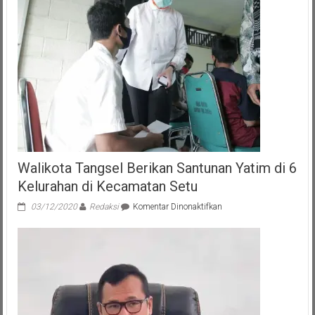
Walikota Tangsel Berikan Santunan Yatim di 6
Kelurahan di Kecamatan Setu
pada
03/12/2020
Redaksi
Komentar Dinonaktifkan
Walikota
Tangsel
Berikan
Santunan
Yatim
di
6
Kelurahan