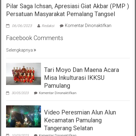
Pilar Saga Ichsan, Apresiasi Giat Akbar (PMP )
Persatuan Masyarakat Pemalang Tangsel
pada
Komentar Dinonaktifkan
06/06/2023
Redaksi
Pilar
Facebook Comments
Saga
Ichsan,
Selengkapnya
Apresiasi
Giat
Akbar
Tari Moyo Dan Maena Acara
(PMP
)
Misa Inkulturasi IKKSU
Persatuan
Pamulang
Masyarakat
pada
30/05/2023
Komentar Dinonaktifkan
Pemalang
Tari
Moyo
Tangsel
Dan
Video Peresmian Alun Alun
Maena
Acara
Kecamatan Pamulang
Misa
Inkulturasi
Tangerang Selatan
IKKSU
pada
Pamulang
10/03/2023
Komentar Dinonaktifkan