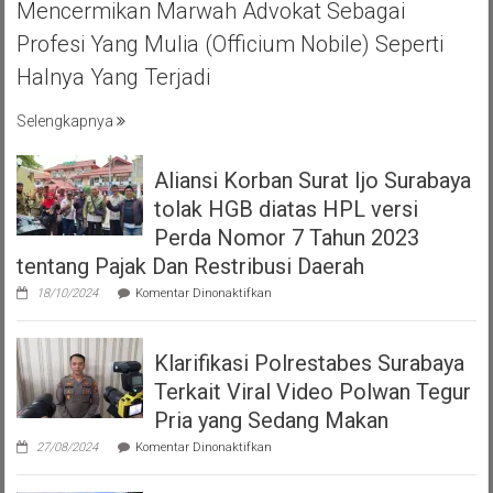
Mencermikan Marwah Advokat Sebagai
BIHAL
KEBERSAMA
Profesi Yang Mulia (officium Nobile) Seperti
DAN
Halnya Yang Terjadi
RASA
SOLIDARITAS
Selengkapnya
Aliansi Korban Surat Ijo Surabaya
tolak HGB diatas HPL versi
Perda Nomor 7 Tahun 2023
tentang Pajak Dan Restribusi Daerah
pada
18/10/2024
Komentar Dinonaktifkan
Aliansi
Korban
Surat
Klarifikasi Polrestabes Surabaya
Ijo
Surabaya
Terkait Viral Video Polwan Tegur
tolak
HGB
Pria yang Sedang Makan
diatas
pada
HPL
27/08/2024
Komentar Dinonaktifkan
Klarifikasi
versi
Polrestabes
Perda