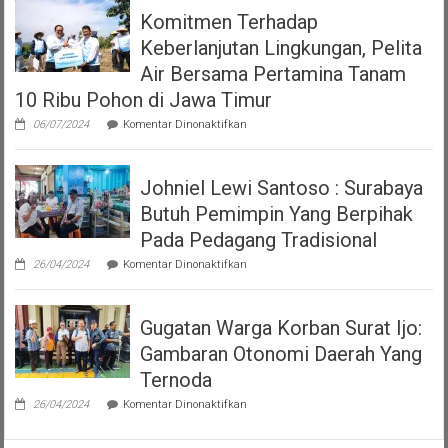
Surabaya
Nomor
Komitmen Terhadap
Terkait
7
Viral
Tahun
Keberlanjutan Lingkungan, Pelita
Video
2023
Polwan
Air Bersama Pertamina Tanam
tentang
Tegur
Pajak
10 Ribu Pohon di Jawa Timur
Pria
Dan
yang
Restribusi
pada
06/07/2024
Komentar Dinonaktifkan
Sedang
Daerah
Komitmen
Makan
Terhadap
Keberlanjutan
Johniel Lewi Santoso : Surabaya
Lingkungan,
Pelita
Butuh Pemimpin Yang Berpihak
Air
Bersama
Pada Pedagang Tradisional
Pertamina
pada
Tanam
26/04/2024
Komentar Dinonaktifkan
Johniel
10
Lewi
Ribu
Santoso
Pohon
Gugatan Warga Korban Surat Ijo:
:
di
Surabaya
Jawa
Gambaran Otonomi Daerah Yang
Butuh
Timur
Pemimpin
Ternoda
Yang
pada
Berpihak
26/04/2024
Komentar Dinonaktifkan
Gugatan
Pada
Warga
Pedagang
Korban