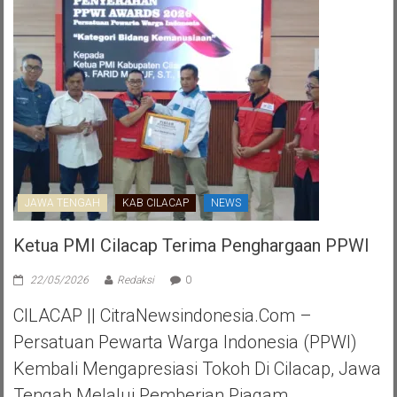
JAWA TENGAH
KAB CILACAP
NEWS
Ketua PMI Cilacap Terima Penghargaan PPWI
22/05/2026
Redaksi
0
CILACAP || CitraNewsindonesia.com –
Persatuan Pewarta Warga Indonesia (PPWI)
Kembali Mengapresiasi Tokoh Di Cilacap, Jawa
Tengah Melalui Pemberian Piagam