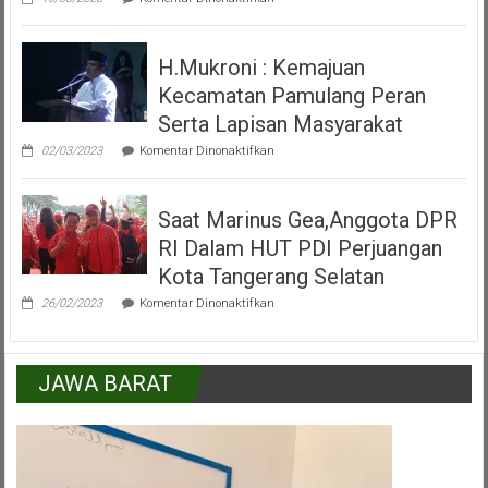
Video
Peresmian
Alun
H.Mukroni : Kemajuan
Alun
Kecamatan
Kecamatan Pamulang Peran
Pamulang
Tangerang
Serta Lapisan Masyarakat
Selatan
pada
02/03/2023
Komentar Dinonaktifkan
H.Mukroni
:
Kemajuan
Saat Marinus Gea,Anggota DPR
Kecamatan
Pamulang
RI Dalam HUT PDI Perjuangan
Peran
Serta
Kota Tangerang Selatan
Lapisan
pada
Masyarakat
26/02/2023
Komentar Dinonaktifkan
Saat
Marinus
Gea,Anggota
DPR
JAWA BARAT
RI
Dalam
HUT
PDI
Perjuangan
Kota