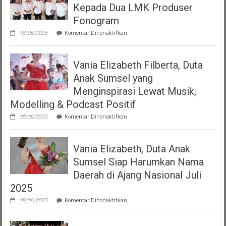
Mempersembahkan
Kepada Dua LMK Produser
Podcast
“Volume
Fonogram
Up”
pada
18/06/2025
Komentar Dinonaktifkan
DJKI
Serahkan
Izin
Vania Elizabeth Filberta, Duta
Operasional
Kepada
Anak Sumsel yang
Dua
LMK
Menginspirasi Lewat Musik,
Produser
Modelling & Podcast Positif
Fonogram
pada
08/06/2025
Komentar Dinonaktifkan
Vania
Elizabeth
Filberta,
Vania Elizabeth, Duta Anak
Duta
Anak
Sumsel Siap Harumkan Nama
Sumsel
yang
Daerah di Ajang Nasional Juli
Menginspirasi
2025
Lewat
Musik,
pada
08/06/2025
Komentar Dinonaktifkan
Modelling
Vania
&
Elizabeth,
Podcast
Duta