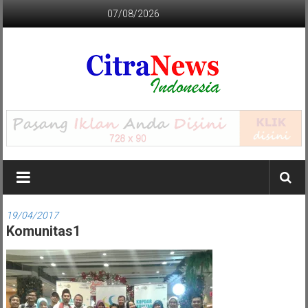
Lompat
07/08/2026
ke
konten
CITRANEWS
INDONESIA
BERANI
DAN
KRISTIS
19/04/2017
Komunitas1