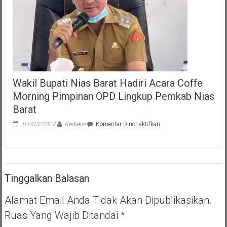
di
Kecamatan
Setu
Wakil Bupati Nias Barat Hadiri Acara Coffe
Morning Pimpinan OPD Lingkup Pemkab Nias
Barat
pada
07/03/2022
Redaksi
Komentar Dinonaktifkan
Wakil
Bupati
Nias
Barat
Hadiri
Tinggalkan Balasan
Acara
Coffe
Morning
Alamat Email Anda Tidak Akan Dipublikasikan.
Pimpinan
Ruas Yang Wajib Ditandai
*
OPD
Lingkup