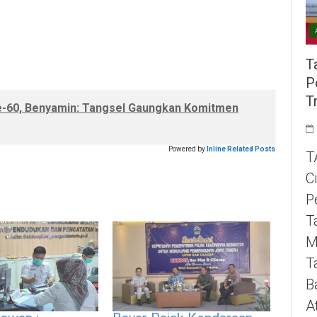
T
P
T
ke-60, Benyamin: Tangsel Gaungkan Komitmen
Powered by
Inline Related Posts
T
C
P
T
M
T
B
A