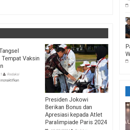
P
Tangsel
W
n Tempat Vaksin
en
21
Redaksi
pada
inonaktifkan
Pemkot
Tangsel
Sediakan
Presiden Jokowi
Tempat
Berikan Bonus dan
Vaksin
Permanen
Apresiasi kepada Atlet
Paralimpiade Paris 2024