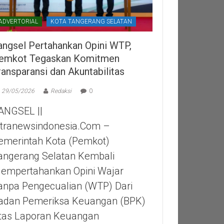
ADVERTORIAL
KOTA TANGERANG SELATAN
angsel Pertahankan Opini WTP,
emkot Tegaskan Komitmen
ransparansi dan Akuntabilitas
29/05/2026
Redaksi
0
ANGSEL ||
itranewsindonesia.com –
emerintah Kota (Pemkot)
angerang Selatan Kembali
empertahankan Opini Wajar
anpa Pengecualian (WTP) Dari
adan Pemeriksa Keuangan (BPK)
tas Laporan Keuangan