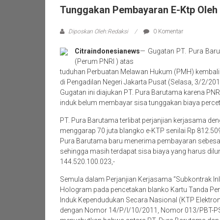
Tunggakan Pembayaran E-Ktp Oleh 
Diposkan Oleh:Redaksi
0 Komentar
Citraindonesianews
— Gugatan PT. Pura Baru
(Perum PNRI ) atas
tuduhan Perbuatan Melawan Hukum (PMH) kembali d
di Pengadilan Negeri Jakarta Pusat (Selasa, 3/2/201
Gugatan ini diajukan PT. Pura Barutama karena PN
induk belum membayar sisa tunggakan biaya percet
PT. Pura Barutama terlibat perjanjian kerjasama de
menggarap 70 juta blangko e-KTP senilai Rp 812.5
Pura Barutama baru menerima pembayaran sebesar
sehingga masih terdapat sisa biaya yang harus dil
144.520.100.023,-
Semula dalam Perjanjian Kerjasama “Subkontrak Inl
Hologram pada pencetakan blanko Kartu Tanda P
Induk Kependudukan Secara Nasional (KTP Elektron
dengan Nomor 14/P/I/10/2011, Nomor 013/PBT-