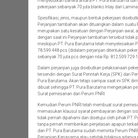
menyebutkan bahwa antara PT. Pura Barutama dan
pekerjaan sebanyak 70 juta blanko Inlay dan Lamina
Spesifikasi, jenis, maupun bentuk pekerjaan disebu
Perjanjian tambahan akan dituangkan dalam suatu Pe
merupakan satu kesatuan dengan Perjanjian awal, a
dengan saat ini Perjanjian tambahan tersebut tidak p
meskipun PT. Pura Barutama telah menyelesaikan 
78.599.448 pcs (didalam perjanjian ditentukan peke
sebanyak 70 juta pcs dengan nilai Rp. 812.509.729.1
Dalam perjanjian juga disebutkan pelaksanaan peker
tersendiri dengan Surat Perintah Kerja (SPK) dari P
Pura Barutama. Akan tetapi sampai saat ini SPK di
dibuat sehingga PT. Pura Barutama mengerjakan pe
Surat pemesanan dari Perum PNRI.
Kemudian Perum PNRI telah membuat surat pemes
memasukan klausul syarat pembayaran dengan sis
tidak pernah dipahami dan disetujui oleh pihak PT. 
tanpa pernah memberikan penjelasan apapun terkait
dan PT. Pura Barutama sudah meminta Perum PNRI
Perjanjian Kerjasama atau setidak-tidaknya adanya