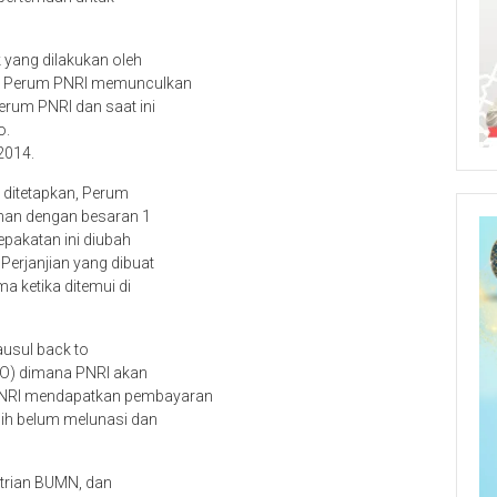
 yang dilakukan oleh
eh Perum PNRI memunculkan
erum PNRI dan saat ini
o.
2014.
 ditetapkan, Perum
han dengan besaran 1
epakatan ini diubah
Perjanjian yang dibuat
a ketika ditemui di
lausul back to
O) dimana PNRI akan
PNRI mendapatkan pembayaran
sih belum melunasi dan
trian BUMN, dan