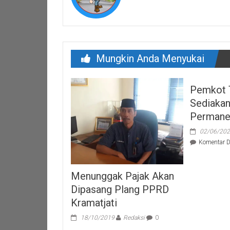
Mungkin Anda Menyukai
Pemkot 
Sediaka
Perman
02/06/20
Komentar D
Menunggak Pajak Akan
Dipasang Plang PPRD
Kramatjati
18/10/2019
Redaksi
0