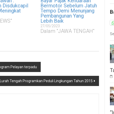
awan :
Bayar Pajak Kendaraan
 Disdukcapil
Bermotor Sebelum Jatuh
Meningkat
Tempo Demi Menunjang
B
Pembangunan Yang
NEWS"
Lebih Baik
27/05/2023
Dalam "JAWA TENGAH"
Se
ogram Pelayan terpadu
T
Lurah Tengah Programkan Peduli Lingkungan Tahun 2015
“