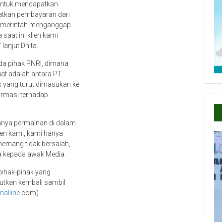
 untuk mendapatkan
atkan pembayaran dari
 pemerintah menganggap
aat ini klien kami
anjut Dhita.
a pihak PNRI, dimana
at adalah antara PT.
 yang turut dimasukan ke
irmasi terhadap
nya permainan di dalam
ien kami, kami hanya
memang tidak bersalah,
ta kepada awak Media.
pihak-pihak yang
utkan kembali sambil
nalline
.com)