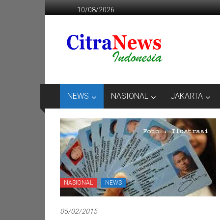
Lompat
10/08/2026
ke
konten
CITRANEWS
INDONESIA
BERANI
DAN
KRISTIS
NEWS
NASIONAL
JAKARTA
NASIONAL
NEWS
05/02/2015