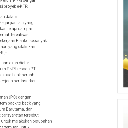
 Perum PNRI dengan
si proyek e-KTP.
tkan dalam
rjanjian lain yang
kan tetapi sampai
ernah terealisasi
Pekerjaan Blanko sebanyak
rjaan yang dilakukan
40,-
jaan akan diatur
erum PNRI kepada PT.
maksud tidak pernah
kerjaan berdasarkan
anan (PO) dengan
tem back to back yang
Pura Barutama, dan
 persyaratan tersebut
 untuk melakukan perubahan
 pertemuan untuk