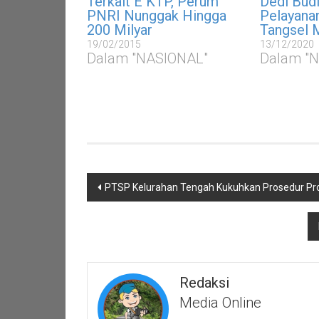
Terkait E KTP, Perum
Dedi Budi
PNRI Nunggak Hingga
Pelayanan
200 Milyar
Tangsel 
19/02/2015
13/12/2020
Dalam "NASIONAL"
Dalam "
Navigasi
PTSP Kelurahan Tengah Kukuhkan Prosedur Pr
pos
Redaksi
Media Online