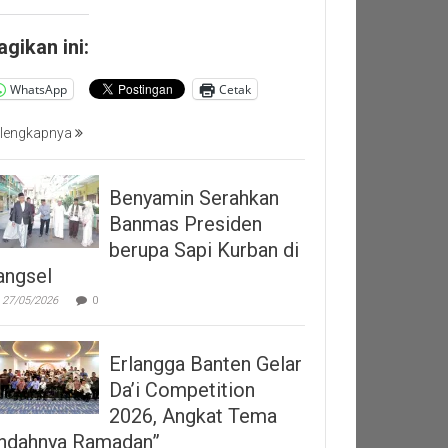
agikan ini:
WhatsApp
Cetak
lengkapnya
Benyamin Serahkan
Banmas Presiden
berupa Sapi Kurban di
angsel
27/05/2026
0
Erlangga Banten Gelar
Da’i Competition
2026, Angkat Tema
Indahnya Ramadan”