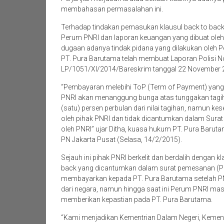
membahasan permasalahan ini.
Terhadap tindakan pemasukan klausul back to back
Perum PNRI dan laporan keuangan yang dibuat ol
dugaan adanya tindak pidana yang dilakukan oleh P
PT. Pura Barutama telah membuat Laporan Polisi N
LP/1051/XI/2014/Bareskrim tanggal 22 November 
“Pembayaran melebihi ToP (Term of Payment) yang
PNRI akan menanggung bunga atas tunggakan tagi
(satu) persen perbulan dari nilai tagihan, namun kes
oleh pihak PNRI dan tidak dicantumkan dalam Surat 
oleh PNRI” ujar Ditha, kuasa hukum PT. Pura Barutam
PN Jakarta Pusat (Selasa, 14/2/2015).
Sejauh ini pihak PNRI berkelit dan berdalih dengan k
back yang dicantumkan dalam surat pemesanan (P
membayarkan kepada PT. Pura Barutama setelah 
dari negara, namun hingga saat ini Perum PNRI ma
memberikan kepastian pada PT. Pura Barutama.
“Kami menjadikan Kementrian Dalam Negeri, Kemen