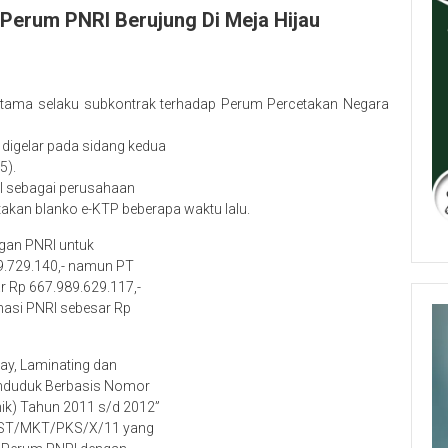
Perum PNRI Berujung Di Meja Hijau
tama selaku subkontrak terhadap Perum Percetakan Negara
igelar pada sidang kedua
5).
RI sebagai perusahaan
akan blanko e-KTP beberapa waktu lalu.
ngan PNRI untuk
09.729.140,- namun PT
 Rp 667.989.629.117,-
unasi PNRI sebesar Rp
ay, Laminating dan
enduduk Berbasis Nomor
ik) Tahun 2011 s/d 2012”
PST/MKT/PKS/X/11 yang