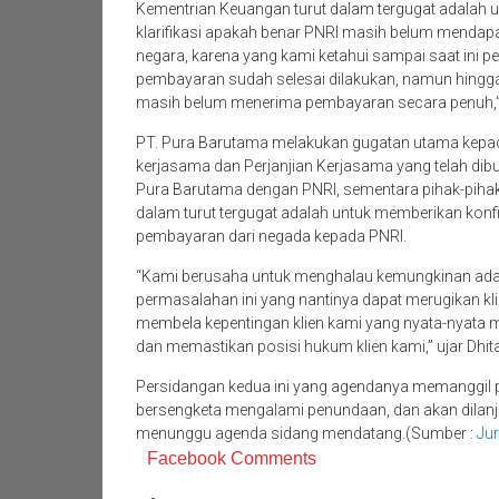
Kementrian Keuangan turut dalam tergugat adalah
klarifikasi apakah benar PNRI masih belum mendap
negara, karena yang kami ketahui sampai saat ini
pembayaran sudah selesai dilakukan, namun hingga s
masih belum menerima pembayaran secara penuh,” l
PT. Pura Barutama melakukan gugatan utama kepad
kerjasama dan Perjanjian Kerjasama yang telah dibu
Pura Barutama dengan PNRI, sementara pihak-pihak
dalam turut tergugat adalah untuk memberikan konf
pembayaran dari negada kepada PNRI.
“Kami berusaha untuk menghalau kemungkinan ada
permasalahan ini yang nantinya dapat merugikan kl
membela kepentingan klien kami yang nyata-nyata 
dan memastikan posisi hukum klien kami,” ujar Dhi
Persidangan kedua ini yang agendanya memanggil 
bersengketa mengalami penundaan, dan akan dilanj
menunggu agenda sidang mendatang.(Sumber :
Jur
Facebook Comments