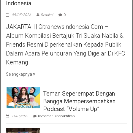
Indonesia
08/05/2026
Redaksi
0
JAKARTA || Citranewsindonesia.com –
Album Kompilasi Bertajuk Tri Suaka Nabila &
Friends Resmi Diperkenalkan Kepada Publik
Dalam Acara Peluncuran Yang Digelar Di KFC
Kemang
Selengkapnya
Teman Seperempat Dengan
Bangga Mempersembahkan
Podcast “Volume Up”
pada
21/07/2025
Komentar Dinonaktifkan
Teman
Seperempat
Dengan