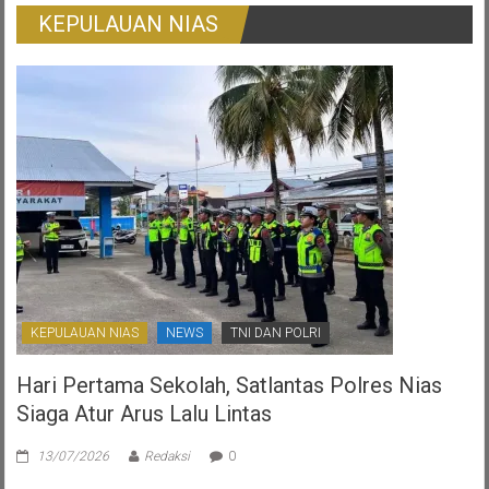
Surat
KEPULAUAN NIAS
Ijo:
Gambaran
Otonomi
Daerah
Yang
Ternoda
KEPULAUAN NIAS
NEWS
TNI DAN POLRI
Hari Pertama Sekolah, Satlantas Polres Nias
Siaga Atur Arus Lalu Lintas
13/07/2026
Redaksi
0