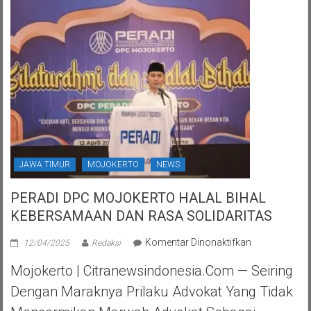
JAWA TIMUR
MOJOKERTO
NEWS
PERADI DPC MOJOKERTO HALAL BIHAL
KEBERSAMAAN DAN RASA SOLIDARITAS
pada
Komentar Dinonaktifkan
12/04/2025
Redaksi
PERADI
Mojokerto | Citranewsindonesia.com — Seiring
DPC
MOJOKERTO
Dengan Maraknya Prilaku Advokat Yang Tidak
HALAL