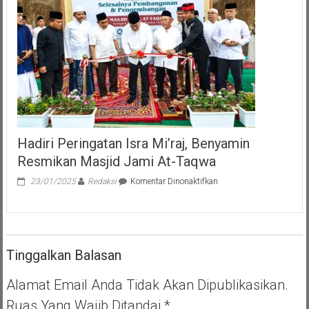
Pengisian
Jabatan
Pimpinan
Tinggi
Pratama
Lingkup
Kabupaten
Nias
Barat
Hadiri Peringatan Isra Mi’raj, Benyamin
Resmikan Masjid Jami At-Taqwa
pada
23/01/2025
Redaksi
Komentar Dinonaktifkan
Hadiri
Peringatan
Isra
Mi’raj,
Benyamin
Tinggalkan Balasan
Resmikan
Masjid
Jami
Alamat Email Anda Tidak Akan Dipublikasikan.
At-
Ruas Yang Wajib Ditandai
*
Taqwa