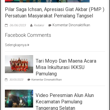
Pilar Saga Ichsan, Apresiasi Giat Akbar (PMP )
Persatuan Masyarakat Pemalang Tangsel
pada
Komentar Dinonaktifkan
06/06/2023
Redaksi
Pilar
Facebook Comments
Saga
Ichsan,
Selengkapnya
Apresiasi
Giat
Akbar
Tari Moyo Dan Maena Acara
(PMP
)
Misa Inkulturasi IKKSU
Persatuan
Pamulang
Masyarakat
pada
30/05/2023
Komentar Dinonaktifkan
Pemalang
Tari
Moyo
Tangsel
Dan
Video Peresmian Alun Alun
Maena
Acara
Kecamatan Pamulang
Misa
Inkulturasi
Tangerang Selatan
IKKSU