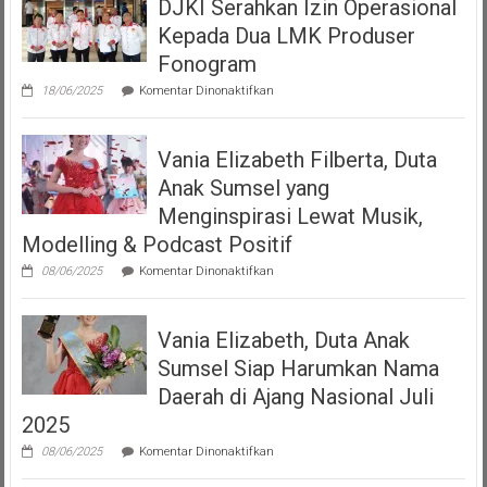
DJKI Serahkan Izin Operasional
Bangga
Mempersembahkan
Kepada Dua LMK Produser
Podcast
“Volume
Fonogram
Up”
pada
18/06/2025
Komentar Dinonaktifkan
DJKI
Serahkan
Izin
Vania Elizabeth Filberta, Duta
Operasional
Kepada
Anak Sumsel yang
Dua
LMK
Menginspirasi Lewat Musik,
Produser
Modelling & Podcast Positif
Fonogram
pada
08/06/2025
Komentar Dinonaktifkan
Vania
Elizabeth
Filberta,
Vania Elizabeth, Duta Anak
Duta
Anak
Sumsel Siap Harumkan Nama
Sumsel
yang
Daerah di Ajang Nasional Juli
Menginspirasi
2025
Lewat
Musik,
pada
08/06/2025
Komentar Dinonaktifkan
Modelling
Vania
&
Elizabeth,