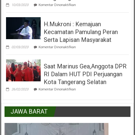
pada
Pamulang
10/03/2023
Komentar Dinonaktifkan
Video
Peresmian
Alun
H.Mukroni : Kemajuan
Alun
Kecamatan
Kecamatan Pamulang Peran
Pamulang
Tangerang
Serta Lapisan Masyarakat
Selatan
pada
02/03/2023
Komentar Dinonaktifkan
H.Mukroni
:
Kemajuan
Saat Marinus Gea,Anggota DPR
Kecamatan
Pamulang
RI Dalam HUT PDI Perjuangan
Peran
Serta
Kota Tangerang Selatan
Lapisan
pada
Masyarakat
26/02/2023
Komentar Dinonaktifkan
Saat
Marinus
Gea,Anggota
DPR
JAWA BARAT
RI
Dalam
HUT
PDI
Perjuangan