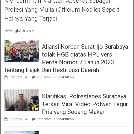
Mencermikan Marwah Advokat Sebagai
BIHAL
KEBERSAMA
Profesi Yang Mulia (officium Nobile) Seperti
DAN
Halnya Yang Terjadi
RASA
SOLIDARITAS
Selengkapnya
Aliansi Korban Surat Ijo Surabaya
tolak HGB diatas HPL versi
Perda Nomor 7 Tahun 2023
tentang Pajak Dan Restribusi Daerah
pada
18/10/2024
Komentar Dinonaktifkan
Aliansi
Korban
Surat
Klarifikasi Polrestabes Surabaya
Ijo
Surabaya
Terkait Viral Video Polwan Tegur
tolak
HGB
Pria yang Sedang Makan
diatas
pada
HPL
27/08/2024
Komentar Dinonaktifkan
Klarifikasi
versi
Polrestabes
Perda
Surabaya
Nomor