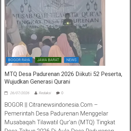
Kota
Tangerang
Selatan
BOGOR RAYA
JAWA BARAT
NEWS
MTQ Desa Padurenan 2026 Diikuti 52 Peserta,
Wujudkan Generasi Qurani
26/07/2026
Redaksi
0
BOGOR || Citranewsindonesia.com –
Pemerintah Desa Padurenan Menggelar
Musabaqah Tilawatil Qur’an (MTQ) Tingkat