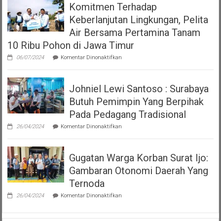
Komitmen Terhadap
Terkait
7
Viral
Tahun
Keberlanjutan Lingkungan, Pelita
Video
2023
Polwan
Air Bersama Pertamina Tanam
tentang
Tegur
Pajak
10 Ribu Pohon di Jawa Timur
Pria
Dan
yang
Restribusi
pada
06/07/2024
Komentar Dinonaktifkan
Sedang
Daerah
Komitmen
Makan
Terhadap
Keberlanjutan
Johniel Lewi Santoso : Surabaya
Lingkungan,
Pelita
Butuh Pemimpin Yang Berpihak
Air
Bersama
Pada Pedagang Tradisional
Pertamina
pada
Tanam
26/04/2024
Komentar Dinonaktifkan
Johniel
10
Lewi
Ribu
Santoso
Pohon
Gugatan Warga Korban Surat Ijo:
:
di
Surabaya
Jawa
Gambaran Otonomi Daerah Yang
Butuh
Timur
Pemimpin
Ternoda
Yang
pada
Berpihak
26/04/2024
Komentar Dinonaktifkan
Gugatan
Pada
Warga
Pedagang
Korban
Tradisional