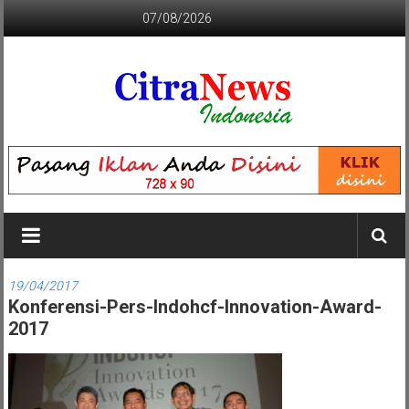
Lompat
07/08/2026
ke
konten
CITRANEWS
INDONESIA
BERANI
DAN
KRISTIS
19/04/2017
Konferensi-Pers-Indohcf-Innovation-Award-
2017