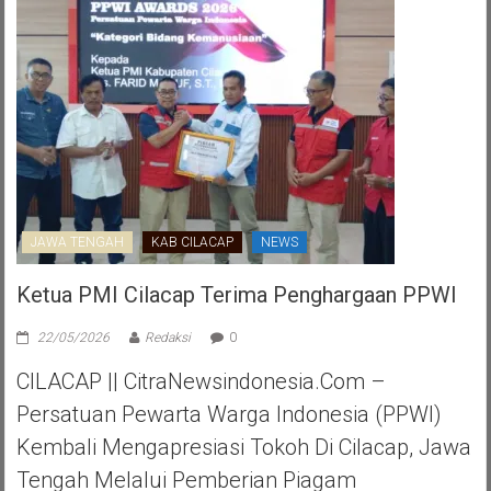
JAWA TENGAH
KAB CILACAP
NEWS
Ketua PMI Cilacap Terima Penghargaan PPWI
22/05/2026
Redaksi
0
CILACAP || CitraNewsindonesia.com –
Persatuan Pewarta Warga Indonesia (PPWI)
Kembali Mengapresiasi Tokoh Di Cilacap, Jawa
Tengah Melalui Pemberian Piagam