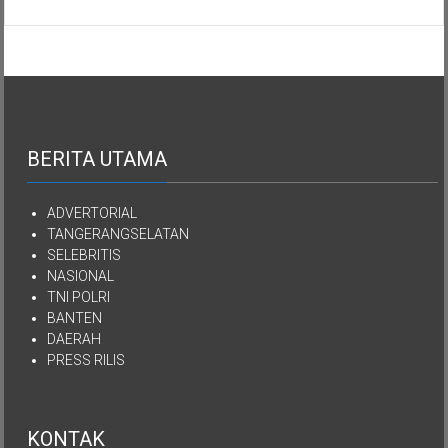
Semua
Aset
Kekayaan
YPKEN
Dialihkan
Kepada
Yayasan
Mutiara
Kasih
Imanuel
BERITA UTAMA
Kepulauan
Nias
ADVERTORIAL
TANGERANGSELATAN
SELEBRITIS
NASIONAL
TNI POLRI
BANTEN
DAERAH
PRESS RILIS
KONTAK