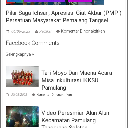
Pilar Saga Ichsan, Apresiasi Giat Akbar (PMP )
Persatuan Masyarakat Pemalang Tangsel
pada
Komentar Dinonaktifkan
06/06/2023
Redaksi
Pilar
Facebook Comments
Saga
Ichsan,
Selengkapnya
Apresiasi
Giat
Akbar
Tari Moyo Dan Maena Acara
(PMP
)
Misa Inkulturasi IKKSU
Persatuan
Pamulang
Masyarakat
pada
30/05/2023
Komentar Dinonaktifkan
Pemalang
Tari
Moyo
Tangsel
Dan
Video Peresmian Alun Alun
Maena
Acara
Kecamatan Pamulang
Misa
Inkulturasi
Tangerang Selatan