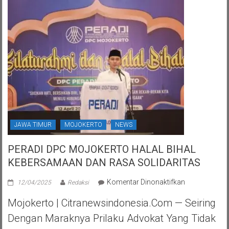
JAWA TIMUR
MOJOKERTO
NEWS
PERADI DPC MOJOKERTO HALAL BIHAL
KEBERSAMAAN DAN RASA SOLIDARITAS
pada
Komentar Dinonaktifkan
12/04/2025
Redaksi
PERADI
Mojokerto | Citranewsindonesia.com — Seiring
DPC
MOJOKERTO
Dengan Maraknya Prilaku Advokat Yang Tidak
HALAL