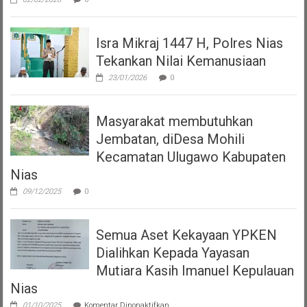
Isra Mikraj 1447 H, Polres Nias
Tekankan Nilai Kemanusiaan
23/01/2026
0
Masyarakat membutuhkan
Jembatan, diDesa Mohili
Kecamatan Ulugawo Kabupaten
Nias
09/12/2025
0
Semua Aset Kekayaan YPKEN
Dialihkan Kepada Yayasan
Mutiara Kasih Imanuel Kepulauan
Nias
pada
01/10/2025
Komentar Dinonaktifkan