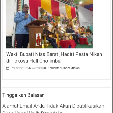
Penggali
Makam
Covid-
19
TPU
Buniayu
Wakil Bupati Nias Barat ,Hadiri Pesta Nikah
di Tokosa Hall Onolimbu.
pada
13/08/2022
Redaksi
Komentar Dinonaktifkan
Wakil
Bupati
Nias
Barat
,Hadiri
Tinggalkan Balasan
Pesta
Nikah
di
Alamat Email Anda Tidak Akan Dipublikasikan.
Tokosa