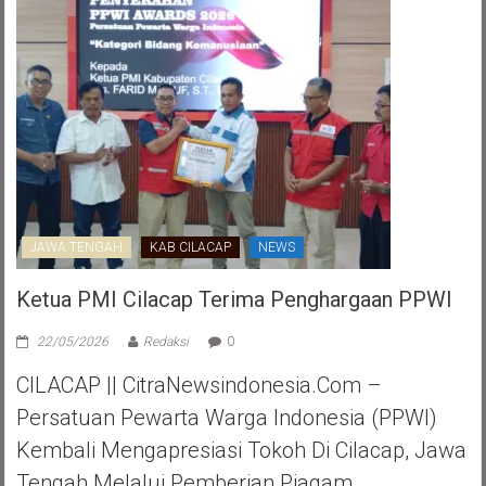
JAWA TENGAH
KAB CILACAP
NEWS
Ketua PMI Cilacap Terima Penghargaan PPWI
22/05/2026
Redaksi
0
CILACAP || CitraNewsindonesia.com –
Persatuan Pewarta Warga Indonesia (PPWI)
Kembali Mengapresiasi Tokoh Di Cilacap, Jawa
Tengah Melalui Pemberian Piagam