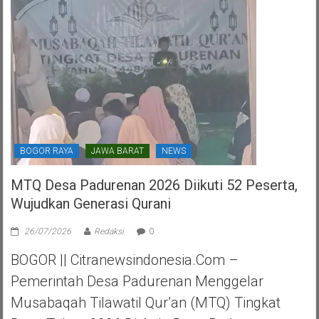
Kota
Tangerang
Selatan
BOGOR RAYA
JAWA BARAT
NEWS
MTQ Desa Padurenan 2026 Diikuti 52 Peserta,
Wujudkan Generasi Qurani
26/07/2026
Redaksi
0
BOGOR || Citranewsindonesia.com –
Pemerintah Desa Padurenan Menggelar
Musabaqah Tilawatil Qur’an (MTQ) Tingkat