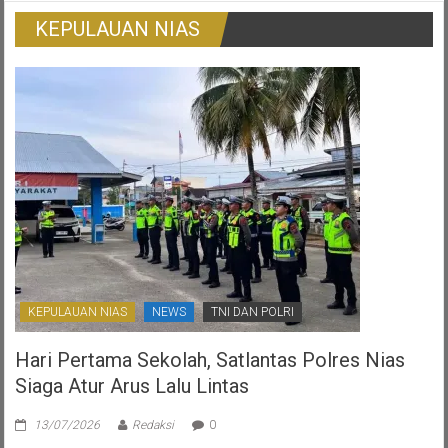
Tradisional
Surat
KEPULAUAN NIAS
Ijo:
Gambaran
Otonomi
Daerah
Yang
Ternoda
KEPULAUAN NIAS
NEWS
TNI DAN POLRI
Hari Pertama Sekolah, Satlantas Polres Nias
Siaga Atur Arus Lalu Lintas
13/07/2026
Redaksi
0