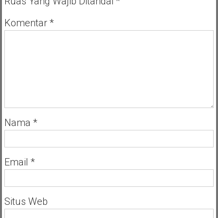
Ruas Yang Wajib Ditandai
*
Hall
Onolimbu.
Komentar
*
Nama
*
Email
*
Situs Web