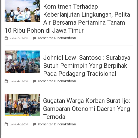
Surabaya
Nomor
Komitmen Terhadap
Terkait
7
Viral
Tahun
Keberlanjutan Lingkungan, Pelita
Video
2023
Polwan
Air Bersama Pertamina Tanam
tentang
Tegur
Pajak
10 Ribu Pohon di Jawa Timur
Pria
Dan
yang
Restribusi
pada
06/07/2024
Komentar Dinonaktifkan
Sedang
Daerah
Komitmen
Makan
Terhadap
Keberlanjutan
Johniel Lewi Santoso : Surabaya
Lingkungan,
Pelita
Butuh Pemimpin Yang Berpihak
Air
Bersama
Pada Pedagang Tradisional
Pertamina
pada
Tanam
26/04/2024
Komentar Dinonaktifkan
Johniel
10
Lewi
Ribu
Santoso
Pohon
Gugatan Warga Korban Surat Ijo:
:
di
Surabaya
Jawa
Gambaran Otonomi Daerah Yang
Butuh
Timur
Pemimpin
Ternoda
Yang
pada
Berpihak
26/04/2024
Komentar Dinonaktifkan
Gugatan
Pada
Warga
Pedagang
Korban