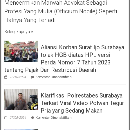
Mencermikan Marwah Advokat Sebagai
BIHAL
KEBERSAMA
Profesi Yang Mulia (officium Nobile) Seperti
DAN
Halnya Yang Terjadi
RASA
SOLIDARITAS
Selengkapnya
Aliansi Korban Surat Ijo Surabaya
tolak HGB diatas HPL versi
Perda Nomor 7 Tahun 2023
tentang Pajak Dan Restribusi Daerah
pada
18/10/2024
Komentar Dinonaktifkan
Aliansi
Korban
Surat
Klarifikasi Polrestabes Surabaya
Ijo
Surabaya
Terkait Viral Video Polwan Tegur
tolak
HGB
Pria yang Sedang Makan
diatas
pada
HPL
27/08/2024
Komentar Dinonaktifkan
Klarifikasi
versi
Polrestabes
Perda