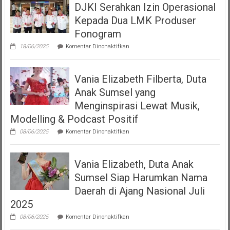
DJKI Serahkan Izin Operasional
Bangga
Mempersembahkan
Kepada Dua LMK Produser
Podcast
“Volume
Fonogram
Up”
pada
18/06/2025
Komentar Dinonaktifkan
DJKI
Serahkan
Izin
Vania Elizabeth Filberta, Duta
Operasional
Kepada
Anak Sumsel yang
Dua
LMK
Menginspirasi Lewat Musik,
Produser
Modelling & Podcast Positif
Fonogram
pada
08/06/2025
Komentar Dinonaktifkan
Vania
Elizabeth
Filberta,
Vania Elizabeth, Duta Anak
Duta
Anak
Sumsel Siap Harumkan Nama
Sumsel
yang
Daerah di Ajang Nasional Juli
Menginspirasi
2025
Lewat
Musik,
pada
08/06/2025
Komentar Dinonaktifkan
Modelling
Vania
&