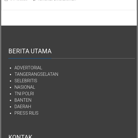
Semua
Aset
Kekayaan
YPKEN
Dialihkan
Kepada
Yayasan
Mutiara
Kasih
Imanuel
BERITA UTAMA
Kepulauan
Nias
ADVERTORIAL
TANGERANGSELATAN
SELEBRITIS
NASIONAL
TNI POLRI
BANTEN
DAERAH
PRESS RILIS
KONTAK