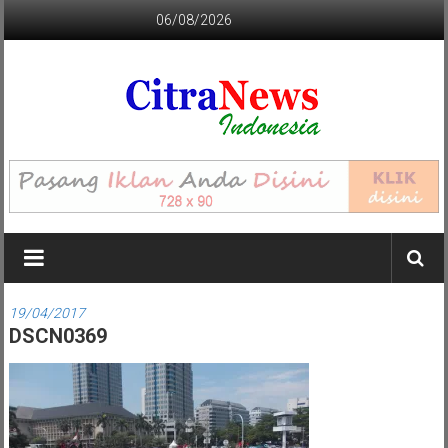
Lompat
06/08/2026
ke
konten
CITRANEWS
INDONESIA
BERANI
DAN
KRISTIS
19/04/2017
DSCN0369