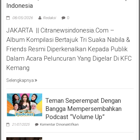
Indonesia
08/05/2026
Redaksi
0
JAKARTA || Citranewsindonesia.com –
Album Kompilasi Bertajuk Tri Suaka Nabila &
Friends Resmi Diperkenalkan Kepada Publik
Dalam Acara Peluncuran Yang Digelar Di KFC
Kemang
Selengkapnya
Teman Seperempat Dengan
Bangga Mempersembahkan
Podcast “Volume Up”
pada
21/07/2025
Komentar Dinonaktifkan
Teman
Seperempat
Dengan