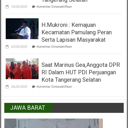
IKKSU
pada
Pamulang
10/03/2023
Komentar Dinonaktifkan
Video
Peresmian
Alun
H.Mukroni : Kemajuan
Alun
Kecamatan
Kecamatan Pamulang Peran
Pamulang
Tangerang
Serta Lapisan Masyarakat
Selatan
pada
02/03/2023
Komentar Dinonaktifkan
H.Mukroni
:
Kemajuan
Saat Marinus Gea,Anggota DPR
Kecamatan
Pamulang
RI Dalam HUT PDI Perjuangan
Peran
Serta
Kota Tangerang Selatan
Lapisan
pada
Masyarakat
26/02/2023
Komentar Dinonaktifkan
Saat
Marinus
Gea,Anggota
DPR
JAWA BARAT
RI
Dalam
HUT
PDI
Perjuangan