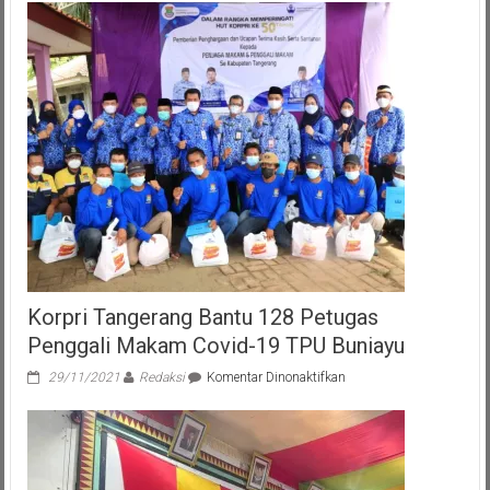
Korpri Tangerang Bantu 128 Petugas
Penggali Makam Covid-19 TPU Buniayu
pada
29/11/2021
Redaksi
Komentar Dinonaktifkan
Korpri
Tangerang
Bantu
128
Petugas