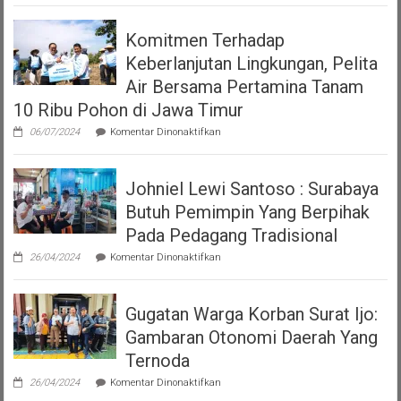
Polrestabes
Perda
Surabaya
Nomor
Komitmen Terhadap
Terkait
7
Viral
Tahun
Keberlanjutan Lingkungan, Pelita
Video
2023
Polwan
Air Bersama Pertamina Tanam
tentang
Tegur
Pajak
10 Ribu Pohon di Jawa Timur
Pria
Dan
yang
Restribusi
pada
06/07/2024
Komentar Dinonaktifkan
Sedang
Daerah
Komitmen
Makan
Terhadap
Keberlanjutan
Johniel Lewi Santoso : Surabaya
Lingkungan,
Pelita
Butuh Pemimpin Yang Berpihak
Air
Bersama
Pada Pedagang Tradisional
Pertamina
pada
Tanam
26/04/2024
Komentar Dinonaktifkan
Johniel
10
Lewi
Ribu
Santoso
Pohon
Gugatan Warga Korban Surat Ijo:
:
di
Surabaya
Jawa
Gambaran Otonomi Daerah Yang
Butuh
Timur
Pemimpin
Ternoda
Yang
pada
Berpihak
26/04/2024
Komentar Dinonaktifkan
Gugatan
Pada