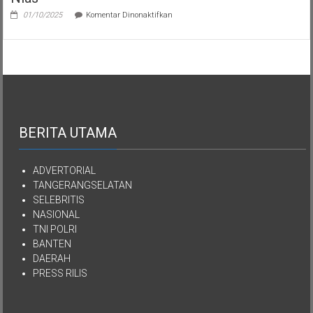
pada
01/10/2025
Komentar Dinonaktifkan
Semua
Aset
Kekayaan
YPKEN
Dialihkan
Kepada
Yayasan
Mutiara
Kasih
Imanuel
BERITA UTAMA
Kepulauan
Nias
ADVERTORIAL
TANGERANGSELATAN
SELEBRITIS
NASIONAL
TNI POLRI
BANTEN
DAERAH
PRESS RILIS