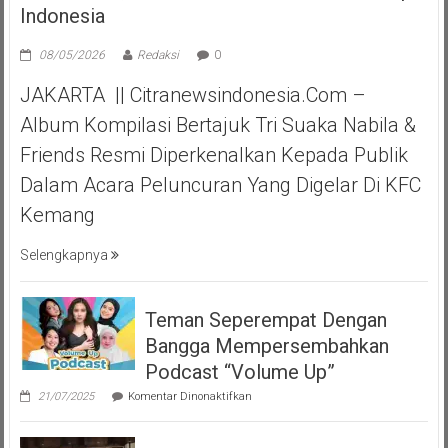
Indonesia
08/05/2026
Redaksi
0
JAKARTA || Citranewsindonesia.com –
Album Kompilasi Bertajuk Tri Suaka Nabila &
Friends Resmi Diperkenalkan Kepada Publik
Dalam Acara Peluncuran Yang Digelar Di KFC
Kemang
Selengkapnya
Teman Seperempat Dengan
Bangga Mempersembahkan
Podcast “Volume Up”
pada
21/07/2025
Komentar Dinonaktifkan
Teman
Seperempat
Dengan