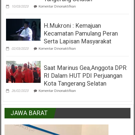
IKKSU
pada
Pamulang
10/03/2023
Komentar Dinonaktifkan
Video
Peresmian
Alun
H.Mukroni : Kemajuan
Alun
Kecamatan
Kecamatan Pamulang Peran
Pamulang
Tangerang
Serta Lapisan Masyarakat
Selatan
pada
02/03/2023
Komentar Dinonaktifkan
H.Mukroni
:
Kemajuan
Saat Marinus Gea,Anggota DPR
Kecamatan
Pamulang
RI Dalam HUT PDI Perjuangan
Peran
Serta
Kota Tangerang Selatan
Lapisan
pada
Masyarakat
26/02/2023
Komentar Dinonaktifkan
Saat
Marinus
Gea,Anggota
DPR
JAWA BARAT
RI
Dalam
HUT
PDI
Perjuangan