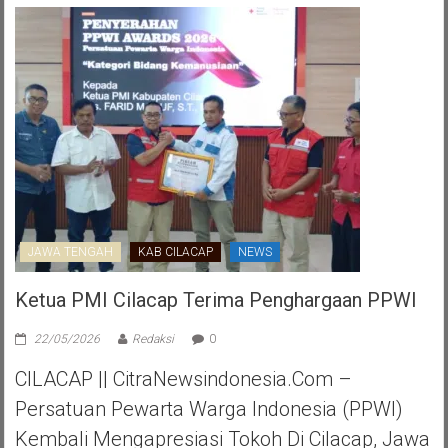
JAWA TENGAH
KAB CILACAP
NEWS
Ketua PMI Cilacap Terima Penghargaan PPWI
22/05/2026
Redaksi
0
CILACAP || CitraNewsindonesia.com –
Persatuan Pewarta Warga Indonesia (PPWI)
Kembali Mengapresiasi Tokoh Di Cilacap, Jawa