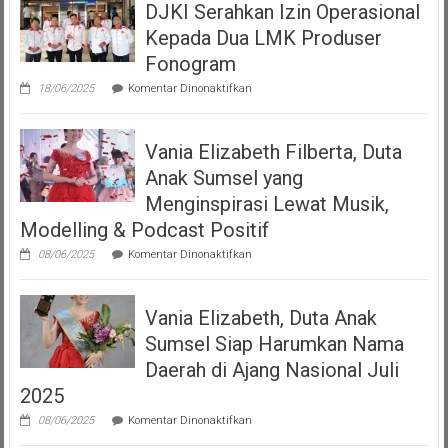
DJKI Serahkan Izin Operasional
Bangga
Mempersembahkan
Kepada Dua LMK Produser
Podcast
“Volume
Fonogram
Up”
pada
18/06/2025
Komentar Dinonaktifkan
DJKI
Serahkan
Izin
Vania Elizabeth Filberta, Duta
Operasional
Kepada
Anak Sumsel yang
Dua
LMK
Menginspirasi Lewat Musik,
Produser
Modelling & Podcast Positif
Fonogram
pada
08/06/2025
Komentar Dinonaktifkan
Vania
Elizabeth
Filberta,
Vania Elizabeth, Duta Anak
Duta
Anak
Sumsel Siap Harumkan Nama
Sumsel
yang
Daerah di Ajang Nasional Juli
Menginspirasi
2025
Lewat
Musik,
pada
08/06/2025
Komentar Dinonaktifkan
Modelling
Vania
&
Elizabeth,