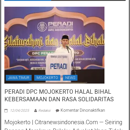
JAWA TIMUR
MOJOKERTO
NEWS
PERADI DPC MOJOKERTO HALAL BIHAL
KEBERSAMAAN DAN RASA SOLIDARITAS
pada
Komentar Dinonaktifkan
12/04/2025
Redaksi
PERADI
Mojokerto | Citranewsindonesia.com — Seiring
DPC
MOJOKERTO