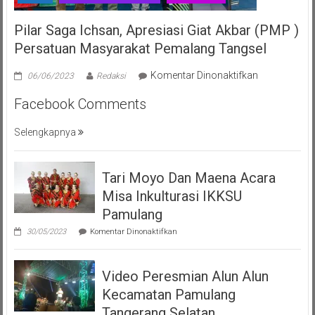
Pilar Saga Ichsan, Apresiasi Giat Akbar (PMP )
Persatuan Masyarakat Pemalang Tangsel
pada
Komentar Dinonaktifkan
06/06/2023
Redaksi
Pilar
Facebook Comments
Saga
Ichsan,
Selengkapnya
Apresiasi
Giat
Akbar
Tari Moyo Dan Maena Acara
(PMP
)
Misa Inkulturasi IKKSU
Persatuan
Pamulang
Masyarakat
pada
30/05/2023
Komentar Dinonaktifkan
Pemalang
Tari
Moyo
Tangsel
Dan
Video Peresmian Alun Alun
Maena
Acara
Kecamatan Pamulang
Misa
Inkulturasi
Tangerang Selatan