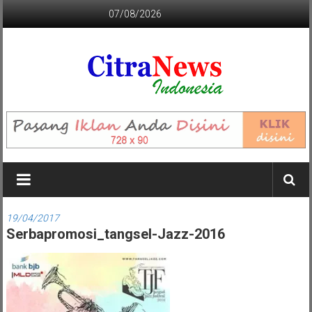
Lompat
07/08/2026
ke
konten
CITRANEWS
INDONESIA
BERANI
DAN
KRISTIS
19/04/2017
Serbapromosi_tangsel-Jazz-2016