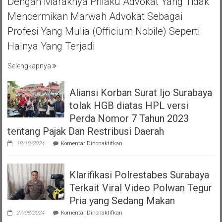
Dengan Maraknya Prilaku Advokat Yang Tidak
HALAL
Mencermikan Marwah Advokat Sebagai
BIHAL
KEBERSAMA
Profesi Yang Mulia (officium Nobile) Seperti
DAN
Halnya Yang Terjadi
RASA
SOLIDARITAS
Selengkapnya
Aliansi Korban Surat Ijo Surabaya
tolak HGB diatas HPL versi
Perda Nomor 7 Tahun 2023
tentang Pajak Dan Restribusi Daerah
pada
18/10/2024
Komentar Dinonaktifkan
Aliansi
Korban
Surat
Klarifikasi Polrestabes Surabaya
Ijo
Surabaya
Terkait Viral Video Polwan Tegur
tolak
HGB
Pria yang Sedang Makan
diatas
pada
HPL
27/08/2024
Komentar Dinonaktifkan
Klarifikasi
versi