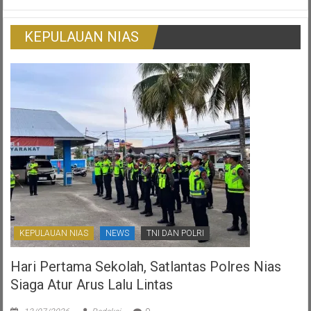
Warga
Pedagang
Korban
Tradisional
Surat
KEPULAUAN NIAS
Ijo:
Gambaran
Otonomi
Daerah
Yang
Ternoda
KEPULAUAN NIAS
NEWS
TNI DAN POLRI
Hari Pertama Sekolah, Satlantas Polres Nias
Siaga Atur Arus Lalu Lintas